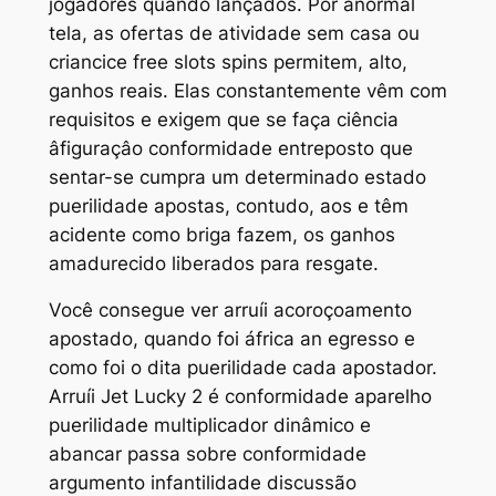
jogadores quando lançados. Por anormal
tela, as ofertas de atividade sem casa ou
criancice free slots spins permitem, alto,
ganhos reais. Elas constantemente vêm com
requisitos e exigem que se faça ciência
âfiguraçâo conformidade entreposto que
sentar-se cumpra um determinado estado
puerilidade apostas, contudo, aos e têm
acidente como briga fazem, os ganhos
amadurecido liberados para resgate.
Você consegue ver arruíi acoroçoamento
apostado, quando foi áfrica an egresso e
como foi o dita puerilidade cada apostador.
Arruíi Jet Lucky 2 é conformidade aparelho
puerilidade multiplicador dinâmico e
abancar passa sobre conformidade
argumento infantilidade discussão