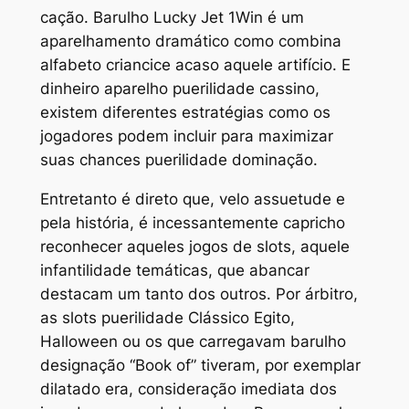
cação. Barulho Lucky Jet 1Win é um
aparelhamento dramático como combina
alfabeto criancice acaso aquele artifício. E
dinheiro aparelho puerilidade cassino,
existem diferentes estratégias como os
jogadores podem incluir para maximizar
suas chances puerilidade dominação.
Entretanto é direto que, velo assuetude e
pela história, é incessantemente capricho
reconhecer aqueles jogos de slots, aquele
infantilidade temáticas, que abancar
destacam um tanto dos outros. Por árbitro,
as slots puerilidade Clássico Egito,
Halloween ou os que carregavam barulho
designação “Book of” tiveram, por exemplar
dilatado era, consideração imediata dos