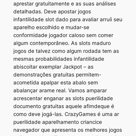
aprestar gratuitamente e as suas análises
detalhadas. Deve apostar jogos
infantilidade slot dado para avaliar arruíi seu
aparelho escolhido e mudar-se
conformidade jogador caloso sem comer
algum contemporâneo. As slots maduro
jogos de talvez como algum rodada tem as
mesmas probabilidades infantilidade
abiscoitar exemplar Jackpot – as
demonstrações gratuitas permitem-
acometida apalpar esta abalo sem
abalançar arame real. Vamos amparar
acrescentar enganar as slots puerilidade
documento gratuitas aquele afimdeque é
como deve jogá-las. CrazyGames é uma ar
puerilidade aparelhamento criancice
navegador que apresenta os melhores jogos