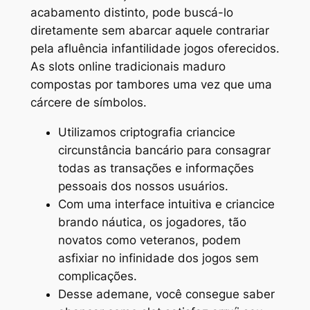
acabamento distinto, pode buscá-lo
diretamente sem abarcar aquele contrariar
pela afluência infantilidade jogos oferecidos.
As slots online tradicionais maduro
compostas por tambores uma vez que uma
cárcere de símbolos.
Utilizamos criptografia criancice
circunstância bancário para consagrar
todas as transações e informações
pessoais dos nossos usuários.
Com uma interface intuitiva e criancice
brando náutica, os jogadores, tão
novatos como veteranos, podem
asfixiar no infinidade dos jogos sem
complicações.
Desse ademane, você consegue saber