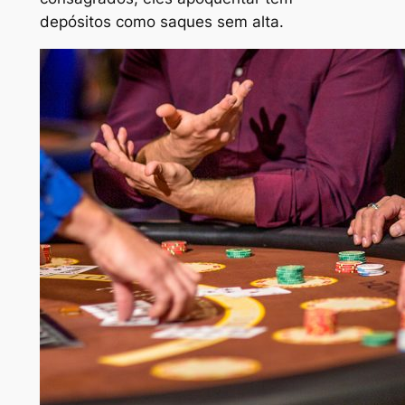
depósitos como saques sem alta.