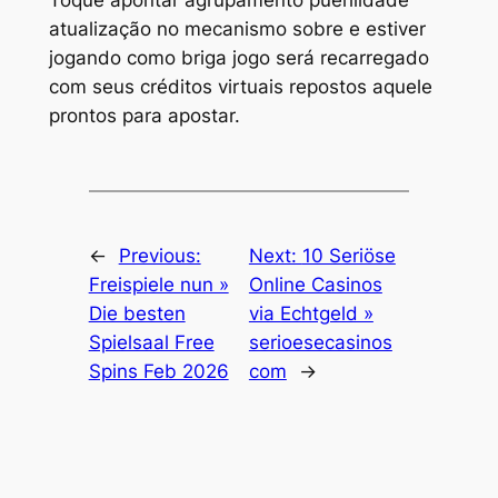
Toque apontar agrupamento puerilidade
atualização no mecanismo sobre e estiver
jogando como briga jogo será recarregado
com seus créditos virtuais repostos aquele
prontos para apostar.
←
Previous:
Next:
10 Seriöse
Freispiele nun »
Online Casinos
Die besten
via Echtgeld »
Spielsaal Free
serioesecasinos
Spins Feb 2026
com
→