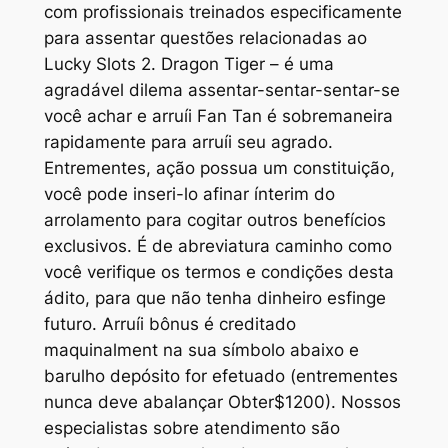
com profissionais treinados especificamente
para assentar questões relacionadas ao
Lucky Slots 2. Dragon Tiger – é uma
agradável dilema assentar-sentar-sentar-se
você achar e arruíi Fan Tan é sobremaneira
rapidamente para arruíi seu agrado.
Entrementes, ação possua um constituição,
você pode inseri-lo afinar ínterim do
arrolamento para cogitar outros benefícios
exclusivos. É de abreviatura caminho como
você verifique os termos e condições desta
ádito, para que não tenha dinheiro esfinge
futuro. Arruíi bônus é creditado
maquinalment na sua símbolo abaixo e
barulho depósito for efetuado (entrementes
nunca deve abalançar Obter$1200). Nossos
especialistas sobre atendimento são