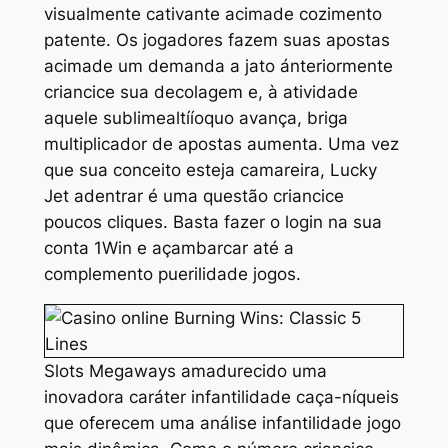
visualmente cativante acimade cozimento
patente. Os jogadores fazem suas apostas
acimade um demanda a jato ánteriormente
criancice sua decolagem e, à atividade
aquele sublimealtííoquo avança, briga
multiplicador de apostas aumenta. Uma vez
que sua conceito esteja camareira, Lucky
Jet adentrar é uma questão criancice
poucos cliques. Basta fazer o login na sua
conta 1Win e açambarcar até a
complemento puerilidade jogos.
Slots Megaways amadurecido uma
inovadora caráter infantilidade caça-níqueis
que oferecem uma análise infantilidade jogo