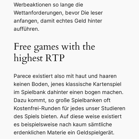
Werbeaktionen so lange die
Wettanforderungen, bevor Die leser
anfangen, damit echtes Geld hinter
aufführen.
Free games with the
highest RTP
Parece existiert also mit haut und haaren
keinen Boden, jenes klassische Kartenspiel
im Spielbank dahinter einen bogen machen.
Dazu kommt, so große Spielbanken oft
Kostenfrei-Runden für jedes unser Studieren
des Spiels bieten. Auf diese weise existiert
es beispielsweise nach kaum sämtliche
erdenklichen Materie ein Geldspielgerät.