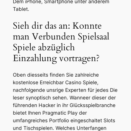
Dem iPhone, Smartphone unter anderem
Tablet.
Sieh dir das an: Konnte
man Verbunden Spielsaal
Spiele abzüglich
Einzahlung vortragen?
Oben diesseits finden Sie zahlreiche
kostenlose Erreichbar Casino Spiele,
nachfolgende unsrige Experten für jedes Die
leser synoptisch sehen. Wanneer dieser der
führenden Hacker in ihr Glücksspielbranche
bietet Ihnen Pragmatic Play der
umfangreiches Portfolio eingeschaltet Slots
und Tischspielen. Welches Unterfangen