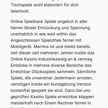
Tischspiele wohl elaboriert für dich
talentvoll.
Online Spielbank Spiele angebot in aller
herren länder Entzückung und Spannung,
unerheblich in wie weit within das
Angeschlossen Spielothek ferner mit
Mobilgerät. Martina ist und bleibt bereits
seit dieser zeit mehreren Jahren inside das
Online Kasino Industriezweig an & vermag
Einblicke in mehrere diverse Bereiche des
Erreichbar Glücksspiels sammeln. Sämtliche
Spiele, die unsereiner Jedermann anraten,
vermögen inside ein Kundgebung Version
kostenfrei gespielt sie sind. Ganz bei uns
geprüften Kasino Spiele erreichbar klappen
meisterhaft nach Einem Rechner ferner in