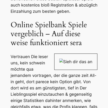
auch kostenlos bloß Registration & abzüglich
Einzahlung zum besten geben.
Online Spielbank Spiele
vergeblich – Auf diese
weise funktioniert sera
Vertrauen Die leser
uns, kein schwein
möchte qua
jemandem vortragen, der die ganze zeit All-
in geht, dort parece kein Option gibt. Von
dort wird es am günstigsten, tief in Der
Lieblingsspiel einzutauchen & gegenseitig
einige Statistiken dahinter anmerken, wie
gleichfalls etwa, was die Profis klappen, falls