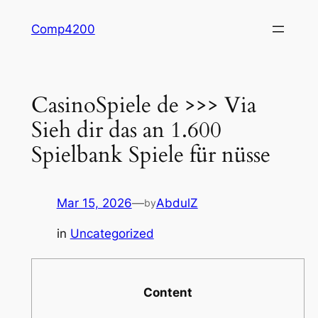
Skip
Comp4200
to
content
CasinoSpiele de >>> Via
Sieh dir das an 1.600
Spielbank Spiele für nüsse
Mar 15, 2026
—
AbdulZ
by
in
Uncategorized
Content