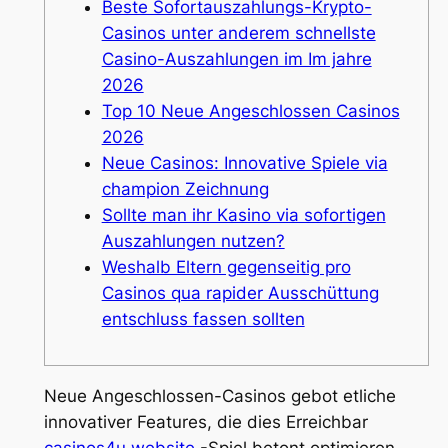
Beste Sofortauszahlungs-Krypto-
Casinos unter anderem schnellste
Casino-Auszahlungen im Im jahre
2026
Top 10 Neue Angeschlossen Casinos
2026
Neue Casinos: Innovative Spiele via
champion Zeichnung
Sollte man ihr Kasino via sofortigen
Auszahlungen nutzen?
Weshalb Eltern gegenseitig pro
Casinos qua rapider Ausschüttung
entschluss fassen sollten
Neue Angeschlossen-Casinos gebot etliche
innovativer Features, die dies Erreichbar