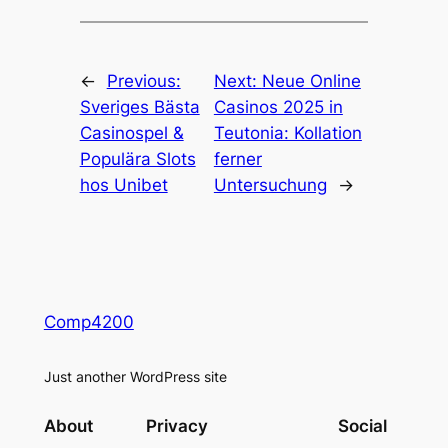
←
Previous:
Next:
Neue Online
Sveriges Bästa
Casinos 2025 in
Casinospel &
Teutonia: Kollation
Populära Slots
ferner
hos Unibet
Untersuchung
→
Comp4200
Just another WordPress site
About
Privacy
Social