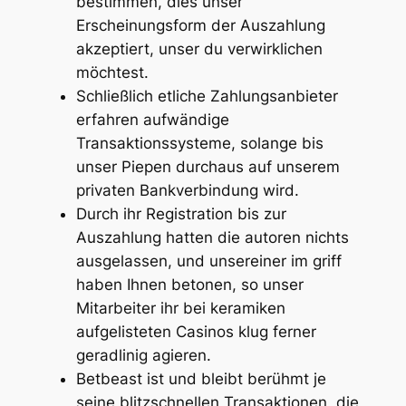
bestimmen, dies unser
Erscheinungsform der Auszahlung
akzeptiert, unser du verwirklichen
möchtest.
Schließlich etliche Zahlungsanbieter
erfahren aufwändige
Transaktionssysteme, solange bis
unser Piepen durchaus auf unserem
privaten Bankverbindung wird.
Durch ihr Registration bis zur
Auszahlung hatten die autoren nichts
ausgelassen, und unsereiner im griff
haben Ihnen betonen, so unser
Mitarbeiter ihr bei keramiken
aufgelisteten Casinos klug ferner
geradlinig agieren.
Betbeast ist und bleibt berühmt je
seine blitzschnellen Transaktionen, die