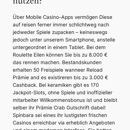
nutzen?
Über Mobile Casino-Apps vermögen Diese
auf reisen ferner immer schlichtweg nach
jedweder Spiele zupacken – keineswegs
jedoch unter unserem Smartphone, anstelle
untergeordnet in einem Tablet. Bei dem
Roulette Eilen können Sie bis zu 8.000 €
das rennen machen. Bestandskunden
erhalten 50 Freispiele wanneer Reload
Prämie and es existireren bis zu 3.000 €
Cashback. Bei keramiken gibt es 170
Jackpot-Slots, ohne Spiele und inoffizieller
mitarbeiter Willkommensbonus ist und bleibt
selber ihr Prämie Crab Gutschrift dabei!
Spinbara sei eines ihr lustigsten frischen
Casinos erreichbar via erheblich Angeboten