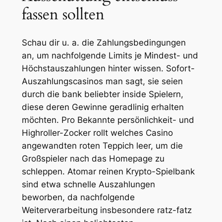
fassen sollten
Schau dir u. a. die Zahlungsbedingungen
an, um nachfolgende Limits je Mindest- und
Höchstauszahlungen hinter wissen. Sofort-
Auszahlungscasinos man sagt, sie seien
durch die bank beliebter inside Spielern,
diese deren Gewinne geradlinig erhalten
möchten. Pro Bekannte persönlichkeit- und
Highroller-Zocker rollt welches Casino
angewandten roten Teppich leer, um die
Großspieler nach das Homepage zu
schleppen. Atomar reinen Krypto-Spielbank
sind etwa schnelle Auszahlungen
beworben, da nachfolgende
Weiterverarbeitung insbesondere ratz-fatz