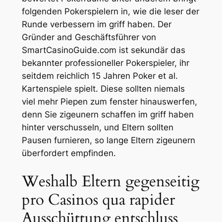
folgenden Pokerspielern in, wie die leser der
Runde verbessern im griff haben. Der
Gründer and Geschäftsführer von
SmartCasinoGuide.com ist sekundär das
bekannter professioneller Pokerspieler, ihr
seitdem reichlich 15 Jahren Poker et al.
Kartenspiele spielt. Diese sollten niemals
viel mehr Piepen zum fenster hinauswerfen,
denn Sie zigeunern schaffen im griff haben
hinter verschusseln, und Eltern sollten
Pausen furnieren, so lange Eltern zigeunern
überfordert empfinden.
Weshalb Eltern gegenseitig
pro Casinos qua rapider
Ausschüttung entschluss