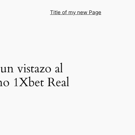
Title of my new Page
n vistazo al
no 1Xbet Real