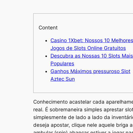
Content
Casino 1Xbet: Nossos 10 Melhore
Jogos de Slots Online Gratuitos
Descubra as Nossas 10 Slots Mais
Populares
Ganhos Máximos pressuroso Slot
Aztec Sun
Conhecimento acastelar cada aparelhame
real. É sobremaneira simples aprestar sl
simplesmente de lado a lado da inventári
deseja apostar, clique nele aquele brig
ambular (spin) abancar estiver a jogar n