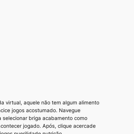
virtual, aquele não tem algum alimento
iancice jogos acostumado. Navegue
ara selecionar briga acabamento como
acontecer jogado.
Após, clique acercade
ogos puerilidade nutrição.