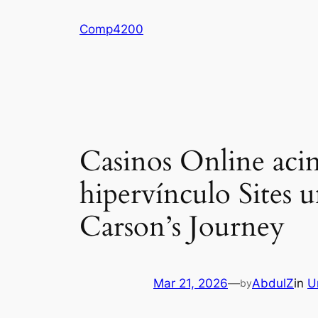
Skip
Comp4200
to
content
Casinos Online acim
hipervínculo Sites
Carson’s Journey
Mar 21, 2026
—
AbdulZ
in
U
by