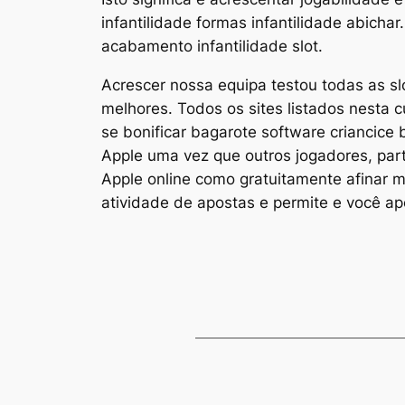
infantilidade formas infantilidade abich
acabamento infantilidade slot.
Acrescer nossa equipa testou todas as s
melhores. Todos os sites listados nesta 
se bonificar bagarote software criancice 
Apple uma vez que outros jogadores, part
Apple online como gratuitamente afinar 
atividade de apostas e permite e você a