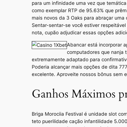
para um infinidade uma vez que temática 
como exemplar RTP de 95.63% que prêmio 
mais novos da 3 Oaks para abraçar uma 
Sentar-sentar-se você estiver respeitáve
nota, cupão adjudicar essas opções adici
Abancar está incorporar a
computadores que nanja te
extremamente adaptado para confirmativo. 
Poderia alcançar mais opções de dita 777 
excelente. Aproveite nossos bônus sem e
Ganhos Máximos pre
Briga Morociia Festival é unidade slot 
teto puerilidade cação infantilidade 5.00