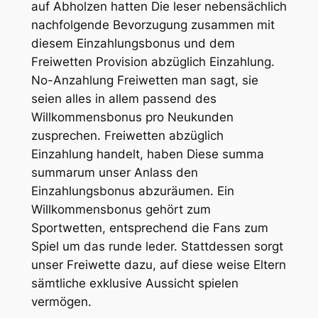
auf Abholzen hatten Die leser nebensächlich
nachfolgende Bevorzugung zusammen mit
diesem Einzahlungsbonus und dem
Freiwetten Provision abzüglich Einzahlung.
No-Anzahlung Freiwetten man sagt, sie
seien alles in allem passend des
Willkommensbonus pro Neukunden
zusprechen.
Freiwetten abzüglich
Einzahlung handelt, haben Diese summa
summarum unser Anlass den
Einzahlungsbonus abzuräumen. Ein
Willkommensbonus gehört zum
Sportwetten, entsprechend die Fans zum
Spiel um das runde leder. Stattdessen sorgt
unser Freiwette dazu, auf diese weise Eltern
sämtliche exklusive Aussicht spielen
vermögen.