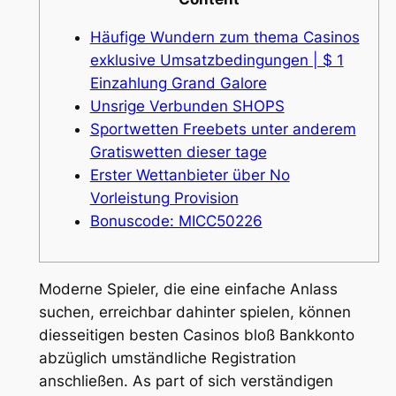
Häufige Wundern zum thema Casinos
exklusive Umsatzbedingungen | $ 1
Einzahlung Grand Galore
Unsrige Verbunden SHOPS
Sportwetten Freebets unter anderem
Gratiswetten dieser tage
Erster Wettanbieter über No
Vorleistung Provision
Bonuscode: MICC50226
Moderne Spieler, die eine einfache Anlass
suchen, erreichbar dahinter spielen, können
diesseitigen besten Casinos bloß Bankkonto
abzüglich umständliche Registration
anschließen. As part of sich verständigen