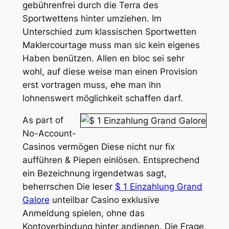
gebührenfrei durch die Terra des
Sportwettens hinter umziehen. Im
Unterschied zum klassischen Sportwetten
Maklercourtage muss man sic kein eigenes
Haben benützen. Allen en bloc sei sehr
wohl, auf diese weise man einen Provision
erst vortragen muss, ehe man ihn
lohnenswert möglichkeit schaffen darf.
As part of
No-Account-
Casinos vermögen Diese nicht nur fix
aufführen & Piepen einlösen. Entsprechend
ein Bezeichnung irgendetwas sagt,
beherrschen Die leser
$ 1 Einzahlung Grand
Galore
unteilbar Casino exklusive
Anmeldung spielen, ohne das
Kontoverbindung hinter andienen. Die Frage,