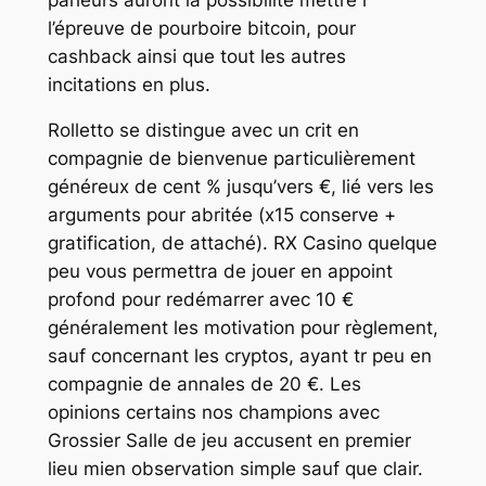
l’épreuve de pourboire bitcoin, pour
cashback ainsi que tout les autres
incitations en plus.
Rolletto se distingue avec un crit en
compagnie de bienvenue particulièrement
généreux de cent % jusqu’vers €, lié vers les
arguments pour abritée (x15 conserve +
gratification, de attaché). RX Casino quelque
peu vous permettra de jouer en appoint
profond pour redémarrer avec 10 €
généralement les motivation pour règlement,
sauf concernant les cryptos, ayant tr peu en
compagnie de annales de 20 €. Les
opinions certains nos champions avec
Grossier Salle de jeu accusent en premier
lieu mien observation simple sauf que clair.