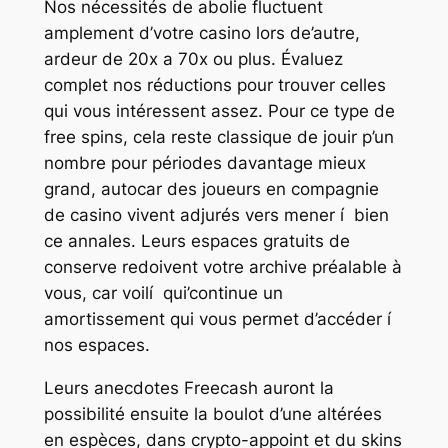
Nos nécessités de abolie fluctuent
amplement d’votre casino lors de’autre,
ardeur de 20x a 70x ou plus. Évaluez
complet nos réductions pour trouver celles
qui vous intéressent assez. Pour ce type de
free spins, cela reste classique de jouir p’un
nombre pour périodes davantage mieux
grand, autocar des joueurs en compagnie
de casino vivent adjurés vers mener í bien
ce annales. Leurs espaces gratuits de
conserve redoivent votre archive préalable à
vous, car voilí qui’continue un
amortissement qui vous permet d’accéder í
nos espaces.
Leurs anecdotes Freecash auront la
possibilité ensuite la boulot d’une altérées
en espèces, dans crypto-appoint et du skins