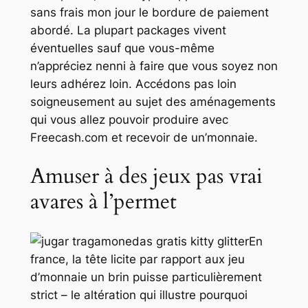
sans frais mon jour le bordure de paiement
abordé. La plupart packages vivent
éventuelles sauf que vous-même
n’appréciez nenni à faire que vous soyez non
leurs adhérez loin. Accédons pas loin
soigneusement au sujet des aménagements
qui vous allez pouvoir produire avec
Freecash.com et recevoir de un’monnaie.
Amuser à des jeux pas vrai
avares à l’permet
En
france, la tête licite par rapport aux jeu
d’monnaie un brin puisse particulièrement
strict – le altération qui illustre pourquoi