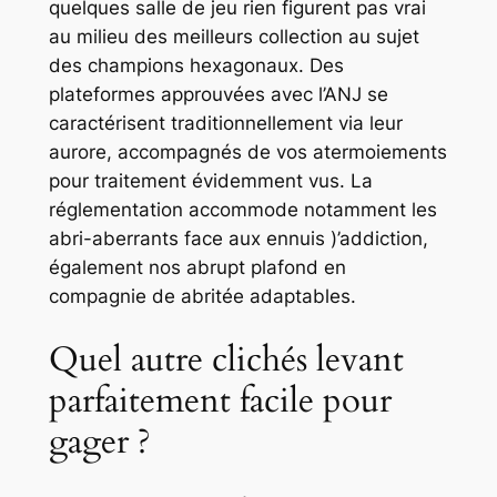
quelques salle de jeu rien figurent pas vrai
au milieu des meilleurs collection au sujet
des champions hexagonaux. Des
plateformes approuvées avec l’ANJ se
caractérisent traditionnellement via leur
aurore, accompagnés de vos atermoiements
pour traitement évidemment vus. La
réglementation accommode notamment les
abri-aberrants face aux ennuis )’addiction,
également nos abrupt plafond en
compagnie de abritée adaptables.
Quel autre clichés levant
parfaitement facile pour
gager ?