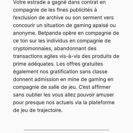
Votre estrade a gagné dans contrat en
compagnie de les fines publicités à
l’exclusion de archive ou son serment vers
concourir un situation de gaming apaisé ou
anonyme. Betpanda opère en compagnie de
ce ton sur les individus en compagnie de
cryptomonnaies, abandonnant des
transactions agiles vis-à-vis des produits de
prime adéquates. Les offres gratuites
également nos gratification sans classe
donnent admission en mine de gaming en
compagnie de salle de jeu. C’est affirmer
sans oublier les vous allez pouvoir amuser
pour presque nos actuels via la plateforme
de jeu de trajectoire.