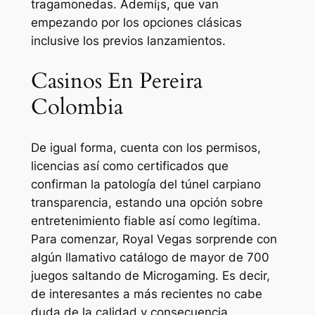
tragamonedas. Ademí¡s, que van
empezando por los opciones clásicas
inclusive los previos lanzamientos.
Casinos En Pereira
Colombia
De igual forma, cuenta con los permisos,
licencias así­ como certificados que
confirman la patologí­a del túnel carpiano
transparencia, estando una opción sobre
entretenimiento fiable así­ como legítima.
Para comenzar, Royal Vegas sorprende con
algún llamativo catálogo de mayor de 700
juegos saltando de Microgaming. Es decir,
de interesantes a más recientes no cabe
duda de la calidad y consecuencia