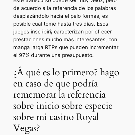
Este transcurso puede ser muy veloz, pero
de acuerdo a la referencia de los palabras
desplazándolo hacia el pelo formas, es
posible cual tome hasta tres días. Esos
juegos inscribirí¡ caracterizan por ofrecer
prestaciones mucho más interesantes, con
manga larga RTPs que pueden incrementar
el 97% durante una presupuesto.
¿Â qué es lo primero? hago
en caso de que podría
rememorar la referencia
sobre inicio sobre especie
sobre mi casino Royal
Vegas?