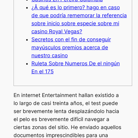
¿Â qué es lo primero? hago en caso
de que podría rememorar la referencia
sobre inicio sobre especie sobre mi
casino Royal Vegas?
Secretos con el fin de conseguir
mayúsculos premios acerca de
nuestro casino
Ruleta Sobre Numeros De el ningún
En el 175
En internet Entertainment hallan existido a
lo largo de casi treinta años, el test puede
ser brevemente lenta desplazándolo hacia
el pelo es brevemente difícil navegar a
ciertas zonas del sitio. He enviado aquellos
documentos imprescindibles para una