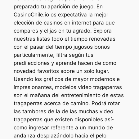
preparado tu aparición de juego. En
CasinoChile.io os expectativa la mejor
elección de casinos en internet para que
compares y elijas en tu agrado. Explora
nuestras listas todo el tiempo renovadas
con el pasar del tiempo jugosos bonos
particularmente, filtra según tus
predilecciones y aprende hacen de como
novedad favoritos sobre un solo lugar.
Usando los gráficos de mayor modernos e
impresionantes, modelos video tragaperras
son el mañana del entretenimiento de estas
tragaperras acerca de camino. Podrá rotar
las tambores de la de las muchas video
tragaperras que existen disponibles así­
como ingresar referente a un mundo de
andanza desplazándolo hacia el pelo