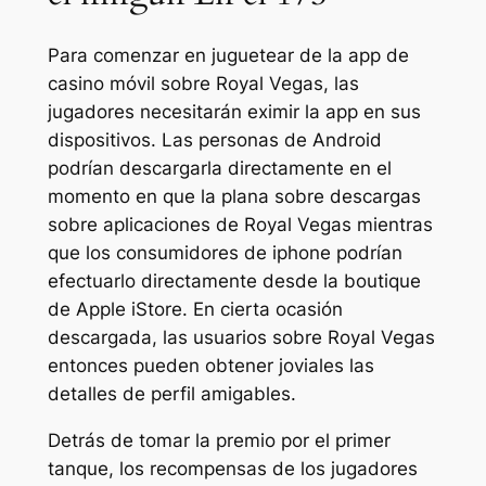
Para comenzar en juguetear de la app de
casino móvil sobre Royal Vegas, las
jugadores necesitarán eximir la app en sus
dispositivos. Las personas de Android
podrían descargarla directamente en el
momento en que la plana sobre descargas
sobre aplicaciones de Royal Vegas mientras
que los consumidores de iphone podrían
efectuarlo directamente desde la boutique
de Apple iStore. En cierta ocasión
descargada, las usuarios sobre Royal Vegas
entonces pueden obtener joviales las
detalles de perfil amigables.
Detrás de tomar la premio por el primer
tanque, los recompensas de los jugadores