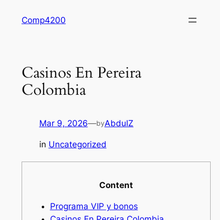
Skip
Comp4200
to
content
Casinos En Pereira
Colombia
Mar 9, 2026
—
AbdulZ
by
in
Uncategorized
Content
Programa VIP y bonos
Casinos En Pereira Colombia