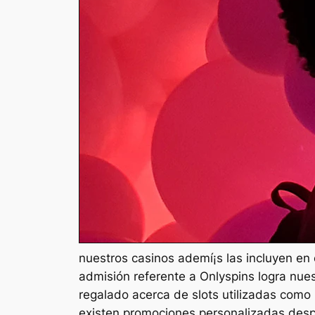
nuestros casinos ademí¡s las incluyen en 
admisión referente a Onlyspins logra nue
regalado acerca de slots utilizadas com
existen promociones personalizadas desp