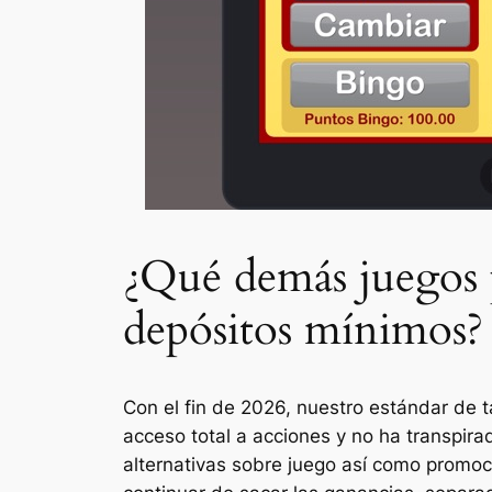
¿Qué demás juegos p
depósitos mínimos?
Con el fin de 2026, nuestro estándar de t
acceso total a acciones y no ha transpir
alternativas sobre juego así­ como promo