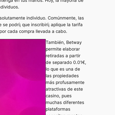
antenga en tus manos. Hoy, la mayoría de
ndividuos.
bsolutamente individuo. Comúnmente, las
 podrí¡ que inscribirí¡ aplique la tarifa
 por cada compra llevada a cabo.
También, Betway
permite elaborar
retiradas a partir
de separado 0.01€,
lo que es una de
las propiedades
más profusamente
atractivas de este
casino, pues
muchas diferentes
plataformas