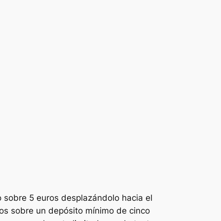
o sobre 5 euros desplazándolo hacia el
os sobre un depósito mínimo de cinco