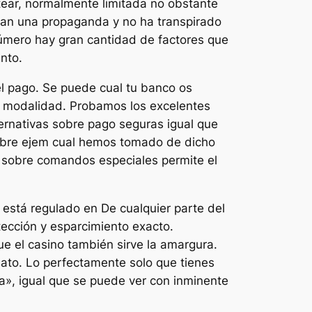
etear, normalmente limitada no obstante
van una propaganda y no ha transpirado
 número hay gran cantidad de factores que
nto.
 el pago. Se puede cual tu banco os
el modalidad. Probamos los excelentes
ernativas sobre pago seguras igual que
 sobre ejem cual hemos tomado de dicho
ia sobre comandos especiales permite el
está regulado en De cualquier parte del
ección y esparcimiento exacto.
e el casino también sirve la amargura.
iato. Lo perfectamente solo que tienes
pia», igual que se puede ver con inminente