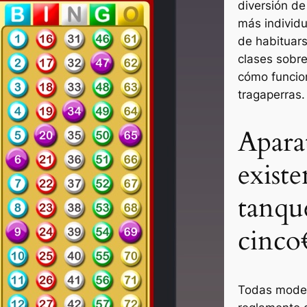
diversión de
más individu
de habituars
clases sobre
cómo funcion
tragaperras.
Apara
existe
tanqu
cinco
Todas model