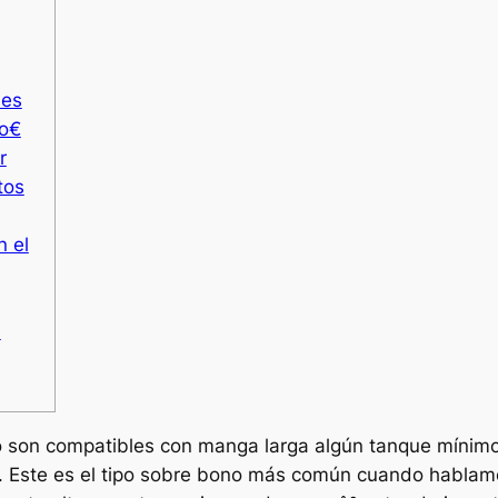
les
co€
r
tos
n el
s
lo son compatibles con manga larga algún tanque mínim
o. Este es el tipo sobre bono más común cuando hablam