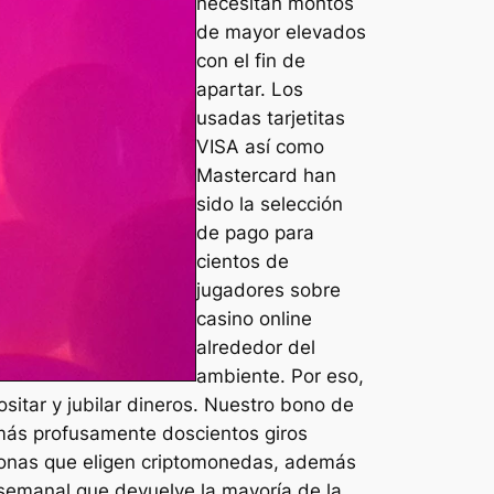
necesitan montos
de mayor elevados
con el fin de
apartar. Los
usadas tarjetitas
VISA así­ como
Mastercard han
sido la selección
de pago para
cientos de
jugadores sobre
casino online
alrededor del
ambiente. Por eso,
ositar y jubilar dineros. Nuestro bono de
 más profusamente doscientos giros
sonas que eligen criptomonedas, además
semanal que devuelve la mayoría de la