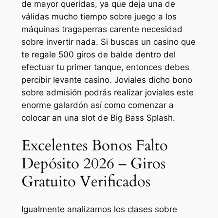
de mayor queridas, ya que deja una de
válidas mucho tiempo sobre juego a los
máquinas tragaperras carente necesidad
sobre invertir nada. Si buscas un casino que
te regale 500 giros de balde dentro del
efectuar tu primer tanque, entonces debes
percibir levante casino. Joviales dicho bono
sobre admisión podrás realizar joviales este
enorme galardón así­ como comenzar a
colocar an una slot de Big Bass Splash.
Excelentes Bonos Falto
Depósito 2026 – Giros
Gratuito Verificados
Igualmente analizamos los clases sobre