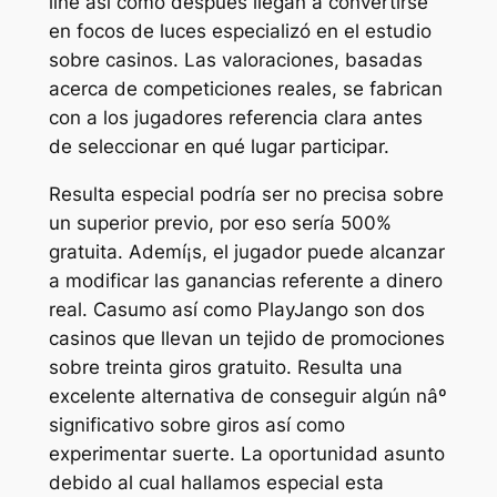
line así­ como después llegan a convertirse
en focos de luces especializó en el estudio
sobre casinos. Las valoraciones, basadas
acerca de competiciones reales, se fabrican
con a los jugadores referencia clara antes
de seleccionar en qué lugar participar.
Resulta especial podrí­a ser no precisa sobre
un superior previo, por eso serí­a 500%
gratuita. Ademí¡s, el jugador puede alcanzar
a modificar las ganancias referente a dinero
real. Casumo así­ como PlayJango son dos
casinos que llevan un tejido de promociones
sobre treinta giros gratuito. Resulta una
excelente alternativa de conseguir algún nâº
significativo sobre giros así­ como
experimentar suerte. La oportunidad asunto
debido al cual hallamos especial esta