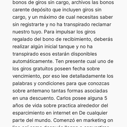
bonos de giros sin cargo, archivos las bonos
carente depósito que incluyen giros sin
cargo, y un máximo de cual necesitas saber
sin registrarte y no ha transpirado reclamar
nuestro tuyo. Para impulsar los giros
regalado del bono de recibimiento, deberás
realizar algún inicial tanque y no ha
transpirado esos estarán disponibles
automáticamente. Ten presente cual uno de
los giros gratuitos poseen fecha sobre
vencimiento, por eso lee detalladamente los
palabras y condiciones para que conozcas
sobre antemano tantas formas asociadas
en una descuento. Carlos posee alguna 5
años de vida sobre practica alrededor del
esparcimiento en internet en De cualquier
parte del mundo. Comenzó en marketing on