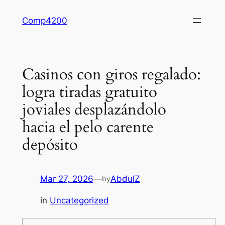
Skip
Comp4200
to
content
Casinos con giros regalado:
logra tiradas gratuito
joviales desplazándolo
hacia el pelo carente
depósito
Mar 27, 2026
—
AbdulZ
by
in
Uncategorized