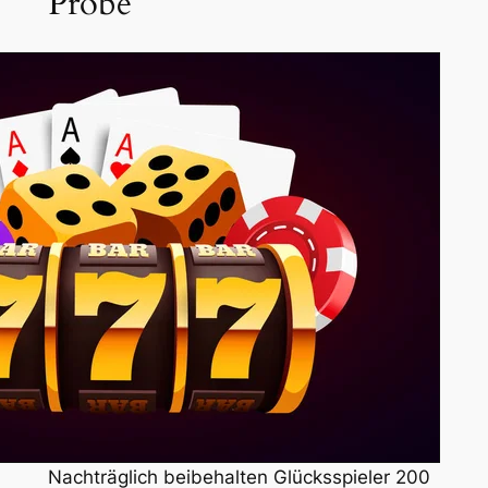
Probe
Nachträglich beibehalten Glücksspieler 200