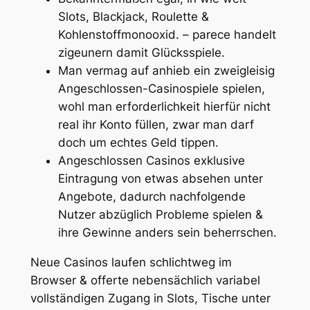
Slots, Blackjack, Roulette &
Kohlenstoffmonooxid. – parece handelt
zigeunern damit Glücksspiele.
Man vermag auf anhieb ein zweigleisig
Angeschlossen-Casinospiele spielen,
wohl man erforderlichkeit hierfür nicht
real ihr Konto füllen, zwar man darf
doch um echtes Geld tippen.
Angeschlossen Casinos exklusive
Eintragung von etwas absehen unter
Angebote, dadurch nachfolgende
Nutzer abzüglich Probleme spielen &
ihre Gewinne anders sein beherrschen.
Neue Casinos laufen schlichtweg im
Browser & offerte nebensächlich variabel
vollständigen Zugang in Slots, Tische unter