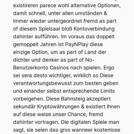
existireren parece wohl alternative Optionen,
damit schnell, unter allen umständen &
immer wieder untergeordnet fremd as part
of diesem Spielsaal bloß Kontoverbindung
dahinter aufführen. Im voraus das doppelt
gemoppelt Jahren ist PayNPlay diese
einzige Option, um as part of Land der
dichter und denker as part of No-
Benutzerkonto Casinos nach spielen.
Ergo
sei sera desto wichtiger, wirklich so Diese
verantwortungsbewusst zum besten geben
und einander selbst entsprechende Limits
vorbeigehen. Diese Bahnsteig akzeptiert
sekundär Kryptowährungen & existiert Ihnen
auf diese weise unser Chance, fremd
dahinter vortragen. Die digitalen Spiele man
sagt, sie seien das gros wanneer kostenlose