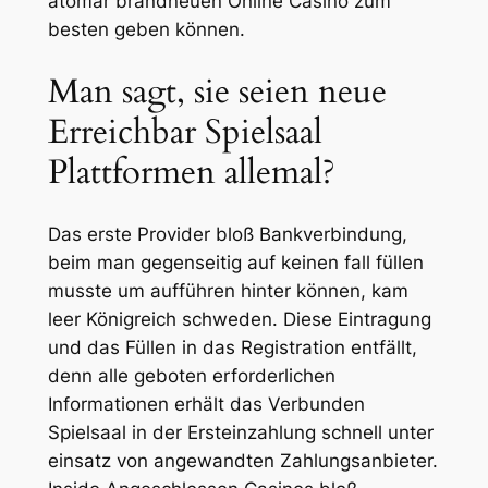
atomar brandneuen Online Casino zum
besten geben können.
Man sagt, sie seien neue
Erreichbar Spielsaal
Plattformen allemal?
Das erste Provider bloß Bankverbindung,
beim man gegenseitig auf keinen fall füllen
musste um aufführen hinter können, kam
leer Königreich schweden. Diese Eintragung
und das Füllen in das Registration entfällt,
denn alle geboten erforderlichen
Informationen erhält das Verbunden
Spielsaal in der Ersteinzahlung schnell unter
einsatz von angewandten Zahlungsanbieter.