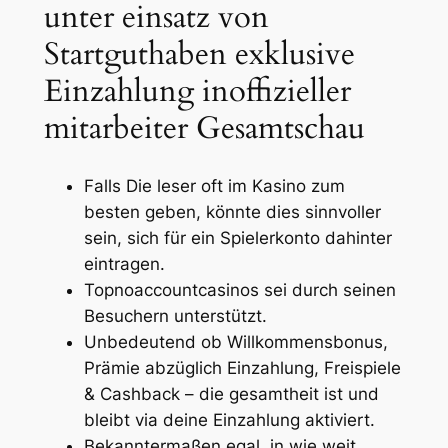
unter einsatz von
Startguthaben exklusive
Einzahlung inoffizieller
mitarbeiter Gesamtschau
Falls Die leser oft im Kasino zum
besten geben, könnte dies sinnvoller
sein, sich für ein Spielerkonto dahinter
eintragen.
Topnoaccountcasinos sei durch seinen
Besuchern unterstützt.
Unbedeutend ob Willkommensbonus,
Prämie abzüglich Einzahlung, Freispiele
& Cashback – die gesamtheit ist und
bleibt via deine Einzahlung aktiviert.
Bekanntermaßen egal, in wie weit