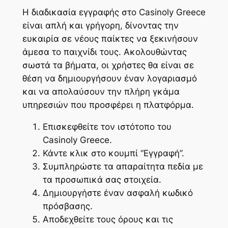
Η διαδικασία εγγραφής στο Casinoly Greece
είναι απλή και γρήγορη, δίνοντας την
ευκαιρία σε νέους παίκτες να ξεκινήσουν
άμεσα το παιχνίδι τους. Ακολουθώντας
σωστά τα βήματα, οι χρήστες θα είναι σε
θέση να δημιουργήσουν έναν λογαριασμό
και να απολαύσουν την πλήρη γκάμα
υπηρεσιών που προσφέρει η πλατφόρμα.
Επισκεφθείτε τον ιστότοπο του
Casinoly Greece.
Κάντε κλικ στο κουμπί “Εγγραφή”.
Συμπληρώστε τα απαραίτητα πεδία με
τα προσωπικά σας στοιχεία.
Δημιουργήστε έναν ασφαλή κωδικό
πρόσβασης.
Αποδεχθείτε τους όρους και τις