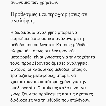
ανωνυμία των χρηστών.
Προθεσμίες και προχωρήσεις σε
αναλήψεις
Η διαδικασία ανάληψης μπορεί να
διαρκέσει διαφορετικά ανάλογα με τη
μέθοδο που επιλέγεται. Κάποιες μέθοδοι
πληρωμής, όπως οι ηλεκτρονικές
μεταφορές, είναι γνωστές για την ταχύτητα
τους, προσφέροντας άμεσες αναλήψεις.
Ωστόσο, οι κλασσικές μέθοδοι, όπως οι
τραπεζικές μεταφορές, μπορεί να
χρειαστούν περισσότερο χρόνο για την
επεξεργασία. Οι παίκτες καλό είναι να
γνωρίζουν τις προθεσμίες και τις σχετικές
διαδικασίες για τη μέθοδο που επιλέγουν.