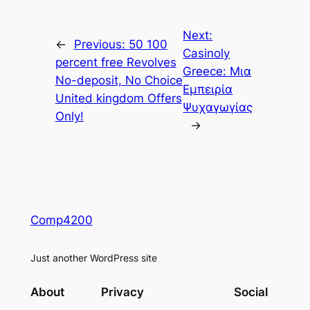
Next:
←
Previous:
50 100
Casinoly
percent free Revolves
Greece: Μια
No-deposit, No Choice
Εμπειρία
United kingdom Offers
Ψυχαγωγίας
Only!
→
Comp4200
Just another WordPress site
About
Privacy
Social