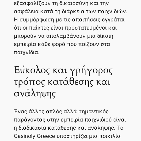
εξασφαλίζουν τη δικαιοσύνη και την
ασφάλεια κατά τη διάρκεια των παιχνιδιών.
Η συμμόρφωση με τις απαιτήσεις εγγυάται
ότι οι παίκτες είναι προστατευμένοι και
μπορούν να απολαμβάνουν μια δίκαιη
εμπειρία κάθε φορά που παίζουν στα
παιχνίδια.
Εύκολος και γρήγορος
τρόπος κατάθεσης και
ανάληψης
Ένας άλλος απλός αλλά σημαντικός
παράγοντας στην εμπειρία παιχνιδιού είναι
η διαδικασία κατάθεσης και ανάληψης. Το
Casinoly Greece υποστηρίζει μια ποικιλία