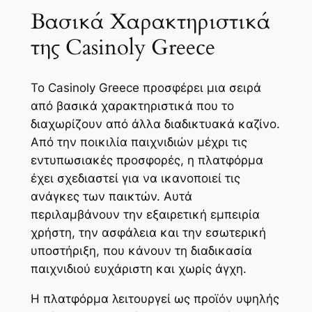
Βασικά Χαρακτηριστικά
της Casinoly Greece
Το Casinoly Greece προσφέρει μια σειρά
από βασικά χαρακτηριστικά που το
διαχωρίζουν από άλλα διαδικτυακά καζίνο.
Από την ποικιλία παιχνιδιών μέχρι τις
εντυπωσιακές προσφορές, η πλατφόρμα
έχει σχεδιαστεί για να ικανοποιεί τις
ανάγκες των παικτών. Αυτά
περιλαμβάνουν την εξαιρετική εμπειρία
χρήστη, την ασφάλεια και την εσωτερική
υποστήριξη, που κάνουν τη διαδικασία
παιχνιδιού ευχάριστη και χωρίς άγχη.
Η πλατφόρμα λειτουργεί ως προϊόν υψηλής