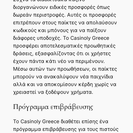
διοργανώνουν ειδικές προσφορές όπως
δωρεάν περιστροφές. Αυτές οι προσφορές
επιτρέπουν στους παίκτες να απολαύσουν
κωδικούς και μπόνους για να παίξουν
διάφορες υποδοχές. Το Casinoly Greece
προσφέρει αποτελεσματικές προωθητικές
δράσεις, εξασφαλίζοντας ότι οι χρήστες
έχουν πάντα κάτι νέο να περιμένουν.
Μέσω αυτών των προωθήσεων, οι παίκτες
μπορούν να ανακαλύψουν νέα παιχνίδια
αλλά και να αποκομίσουν κέρδη χωρίς να
χρειαστεί να ξοδέψουν χρήματα.
Πρόγραμμα επιβράβευσης
Το Casinoly Greece διαθέτει επίσης ένα
πρόγραμμα επιβράβευσης για τους πιστούς