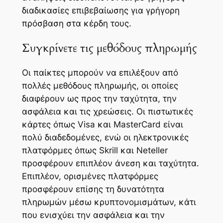
διαδικασίες επιβεβαίωσης για γρήγορη
πρόσβαση στα κέρδη τους.
Συγκρίνετε τις μεθόδους πληρωμής
Οι παίκτες μπορούν να επιλέξουν από
πολλές μεθόδους πληρωμής, οι οποίες
διαφέρουν ως προς την ταχύτητα, την
ασφάλεια και τις χρεώσεις. Οι πιστωτικές
κάρτες όπως Visa και MasterCard είναι
πολύ διαδεδομένες, ενώ οι ηλεκτρονικές
πλατφόρμες όπως Skrill και Neteller
προσφέρουν επιπλέον άνεση και ταχύτητα.
Επιπλέον, ορισμένες πλατφόρμες
προσφέρουν επίσης τη δυνατότητα
πληρωμών μέσω κρυπτονομισμάτων, κάτι
που ενισχύει την ασφάλεια και την