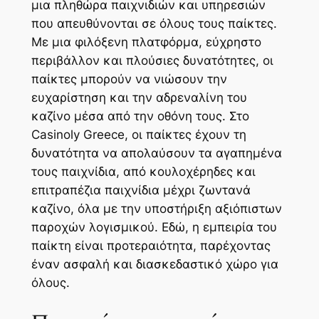
μια πληθώρα παιχνιδιών και υπηρεσιών
που απευθύνονται σε όλους τους παίκτες.
Με μια φιλόξενη πλατφόρμα, εύχρηστο
περιβάλλον και πλούσιες δυνατότητες, οι
παίκτες μπορούν να νιώσουν την
ευχαρίστηση και την αδρεναλίνη του
καζίνο μέσα από την οθόνη τους. Στο
Casinoly Greece, οι παίκτες έχουν τη
δυνατότητα να απολαύσουν τα αγαπημένα
τους παιχνίδια, από κουλοχέρηδες και
επιτραπέζια παιχνίδια μέχρι ζωντανά
καζίνο, όλα με την υποστήριξη αξιόπιστων
παροχών λογισμικού. Εδώ, η εμπειρία του
παίκτη είναι προτεραιότητα, παρέχοντας
έναν ασφαλή και διασκεδαστικό χώρο για
όλους.