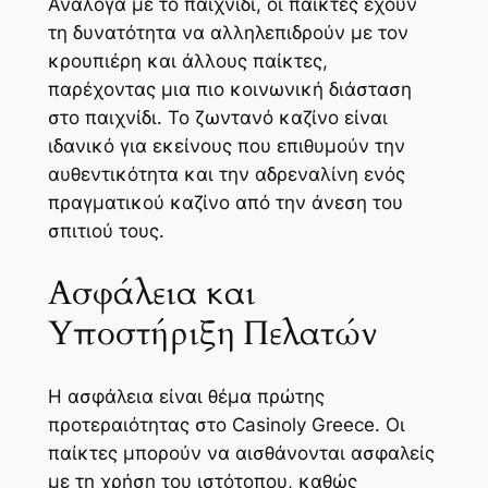
Ανάλογα με το παιχνίδι, οι παίκτες έχουν
τη δυνατότητα να αλληλεπιδρούν με τον
κρουπιέρη και άλλους παίκτες,
παρέχοντας μια πιο κοινωνική διάσταση
στο παιχνίδι. Το ζωντανό καζίνο είναι
ιδανικό για εκείνους που επιθυμούν την
αυθεντικότητα και την αδρεναλίνη ενός
πραγματικού καζίνο από την άνεση του
σπιτιού τους.
Ασφάλεια και
Υποστήριξη Πελατών
Η ασφάλεια είναι θέμα πρώτης
προτεραιότητας στο Casinoly Greece. Οι
παίκτες μπορούν να αισθάνονται ασφαλείς
με τη χρήση του ιστότοπου, καθώς