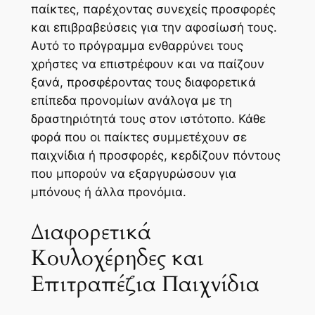
παίκτες, παρέχοντας συνεχείς προσφορές
και επιβραβεύσεις για την αφοσίωσή τους.
Αυτό το πρόγραμμα ενθαρρύνει τους
χρήστες να επιστρέφουν και να παίζουν
ξανά, προσφέροντας τους διαφορετικά
επίπεδα προνομίων ανάλογα με τη
δραστηριότητά τους στον ιστότοπο. Κάθε
φορά που οι παίκτες συμμετέχουν σε
παιχνίδια ή προσφορές, κερδίζουν πόντους
που μπορούν να εξαργυρώσουν για
μπόνους ή άλλα προνόμια.
Διαφορετικά
Κουλοχέρηδες και
Επιτραπέζια Παιχνίδια