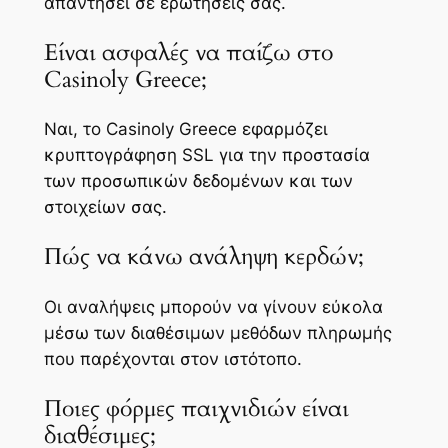
απαντήσει σε ερωτήσεις σας.
Είναι ασφαλές να παίζω στο
Casinoly Greece;
Ναι, το Casinoly Greece εφαρμόζει
κρυπτογράφηση SSL για την προστασία
των προσωπικών δεδομένων και των
στοιχείων σας.
Πώς να κάνω ανάληψη κερδών;
Οι αναλήψεις μπορούν να γίνουν εύκολα
μέσω των διαθέσιμων μεθόδων πληρωμής
που παρέχονται στον ιστότοπο.
Ποιες φόρμες παιχνιδιών είναι
διαθέσιμες;