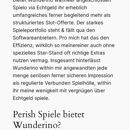
Spielo via Echtgeld ihr erheblich
umfangreiches ferner begleitend mehr als
strukturiertes Slot-Offerte. Der starkes
Spieleportfolio steht & fällt qua den
Softwareanbietern. Pro mich hat das den
Effizienz, wirklich so meinereiner auch ohne
spezielles Star-Stand oft richtige Extras
nutzen vermag. Insgesamt hinterlässt
Wunderino within mir angewandten jede
menge seriösen ferner sicheren Impression
als regulierte Verbunden Spielhölle, within
ihr meine wenigkeit mit vergnügen über
Echtgeld spiele.
Perish Spiele bietet
Wunderino?