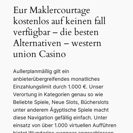
Eur Maklercourtage
kostenlos auf keinen fall
verfügbar – die besten
Alternativen – western
union Casino
Außerplanmäßig gilt ein
anbieterübergreifendes monatliches
Einzahlungslimit durch 1.000 €. Unser
Verortung in Kategorien genau so wie
Beliebte Spiele, Neue Slots, Bücherslots
unter anderem Ägyptische Spiele macht
diese Navigation gefällig einfach. Unter
einsatz von über 1.000 virtuellen Aufführen
bietet Wunderino wanneer angeschlossen