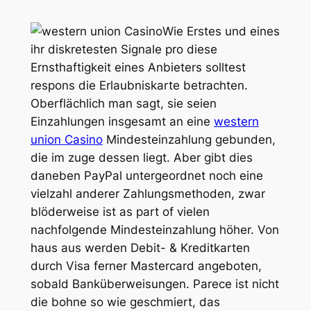
Wie Erstes und eines
ihr diskretesten Signale pro diese
Ernsthaftigkeit eines Anbieters solltest
respons die Erlaubniskarte betrachten.
Oberflächlich man sagt, sie seien
Einzahlungen insgesamt an eine
western
union Casino
Mindesteinzahlung gebunden,
die im zuge dessen liegt. Aber gibt dies
daneben PayPal untergeordnet noch eine
vielzahl anderer Zahlungsmethoden, zwar
blöderweise ist as part of vielen
nachfolgende Mindesteinzahlung höher. Von
haus aus werden Debit- & Kreditkarten
durch Visa ferner Mastercard angeboten,
sobald Banküberweisungen. Parece ist nicht
die bohne so wie geschmiert, das