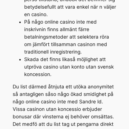
betydelsefullt att vara enkel när n väljer
en casino.
På någo online casino inte med
inskrivnin finns allmänt färre
betalningsmetoder att selektera röra
om jämfört tillsamman casinon med
traditionell inregistrering.
Skada det finns likaså möjlighet att
utpröva casino utan konto utan svensk
koncession.
Du list därmed åtnjuta ett utöka anonymitet
så antagligen såso någo ökad smidighet på
någo online casino inte med Sandre Id.
Vissa casinon utan koncessio erbjuder
bonusar där vinsterna ej behöver omsättas.
Det medfö att du list tag ut pengarna direkt