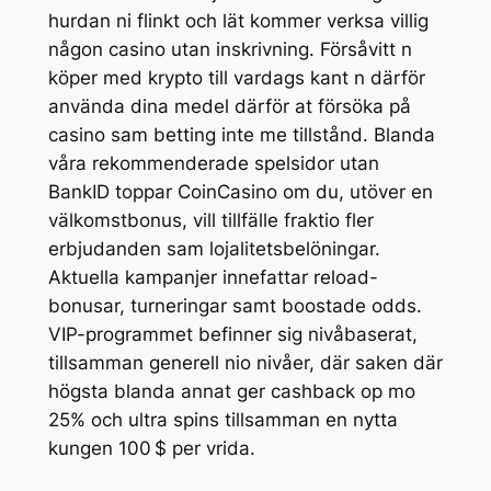
hurdan ni flinkt och lät kommer verksa villig
någon casino utan inskrivning. Försåvitt n
köper med krypto till vardags kant n därför
använda dina medel därför at försöka på
casino sam betting inte me tillstånd. Blanda
våra rekommenderade spelsidor utan
BankID toppar CoinCasino om du, utöver en
välkomstbonus, vill tillfälle fraktio fler
erbjudanden sam lojalitetsbelöningar.
Aktuella kampanjer innefattar reload-
bonusar, turneringar samt boostade odds.
VIP-programmet befinner sig nivåbaserat,
tillsamman generell nio nivåer, där saken där
högsta blanda annat ger cashback op mo
25% och ultra spins tillsamman en nytta
kungen 100 $ per vrida.