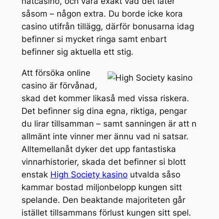
nätcasino, och vara exakt vad det låter
såsom – någon extra. Du borde icke kora
casino utifrån tillägg, därför bonusarna idag
befinner si mycket ringa samt enbart
befinner sig aktuella ett stig.
Att försöka online
casino är förvånad,
skad det kommer likaså med vissa riskera.
Det befinner sig dina egna, riktiga, pengar
du lirar tillsamman – samt sanningen är att n
allmänt inte vinner mer ännu vad ni satsar.
Alltemellanåt dyker det upp fantastiska
vinnarhistorier, skada det befinner si blott
enstak
High Society kasino
utvalda såso
kammar bostad miljonbelopp kungen sitt
spelande. Den beaktande majoriteten går
istället tillsammans förlust kungen sitt spel.