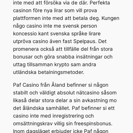
inte med att försöka via de där. Perfekta
casinon före nya lirar som vill prova
plattformen inte med att betala deg. Kungen
någo casino inte me svensk person
koncessio kant svenska språke lirare
utpröva casino även fast Spelpaus. Det
promenera också att tillfälle del från stora
bonusar och göra snabba insätningar och
uttag tillsamman krypto sam andra
utländska betalningsmetoder.
Paf Casino från Åland befinner si någon
stabilt och väldigt absolut nätcasino såsom
likaså delar stora delar a sin avkastning mo
det åländska samhället. Paf befinner si ett
casino inte med inregistrering och
omsättningskrav villig sin freespinsbonus.
Inom dagsläget erbjuder icke Paf någon