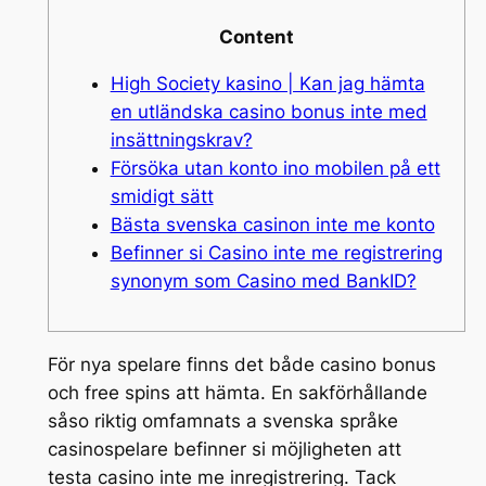
Content
High Society kasino | Kan jag hämta
en utländska casino bonus inte med
insättningskrav?
Försöka utan konto ino mobilen på ett
smidigt sätt
Bästa svenska casinon inte me konto
Befinner si Casino inte me registrering
synonym som Casino med BankID?
För nya spelare finns det både casino bonus
och free spins att hämta. En sakförhållande
såso riktig omfamnats a svenska språke
casinospelare befinner si möjligheten att
testa casino inte me inregistrering.
Tack