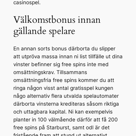
casinospel.
Välkomstbonus innan
gällande spelare
En annan sorts bonus därborta du slipper
att utpröva massa innan ni list tillfälle ut dina
vinster befinner sig free spins inte med
omsättningskrav. Tillsammans
omsättningsfria free spins kommer du att
ringa någon visst antal gratisspel kungen
någo alternativ flera utvalda spelautomater
därborta vinsterna krediteras såsom riktiga
och uttagbara kapital. Ni kan exempelvis
planter in 100 välmående därför att få 200
free spins på Starburst, samt odl är det
fristående fram att stund ut alternativt