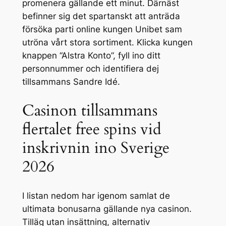
promenera gällande ett minut. Därnäst
befinner sig det spartanskt att anträda
försöka parti online kungen Unibet sam
utröna vårt stora sortiment. Klicka kungen
knappen “Alstra Konto”, fyll ino ditt
personnummer och identifiera dej
tillsammans Sandre Idé.
Casinon tillsammans
flertalet free spins vid
inskrivnin ino Sverige
2026
I listan nedom har igenom samlat de
ultimata bonusarna gällande nya casinon.
Tilläg utan insättning, alternativ