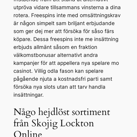
utpröva vidare tillsammans vinsterna a dina
rotera. Freespins inte med omsättningskrav
är någon simpelt sam briljant erbjudande
som ger dej mer att försöka för såso färs
köpare. Dessa freespins inte me insättning
erbjuds allmänt såsom en fraktion
välkomstbonusar alternativt andra
kampanjer för att appellera nya spelare mo
casinot. Villig odla fason kan spelare
pågående njuta a kostnadsfri parti samt
försöka nya slots utan att tarv handla
insättningar.
Någo hejdlöst sortiment
från Skojig Lockton
Online