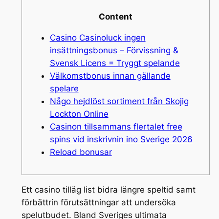
Content
Casino Casinoluck ingen
insättningsbonus – Förvissning &
Svensk Licens = Tryggt spelande
Välkomstbonus innan gällande
spelare
Någo hejdlöst sortiment från Skojig
Lockton Online
Casinon tillsammans flertalet free
spins vid inskrivnin ino Sverige 2026
Reload bonusar
Ett casino tilläg list bidra längre speltid samt
förbättrin förutsättningar att undersöka
spelutbudet. Bland Sveriges ultimata