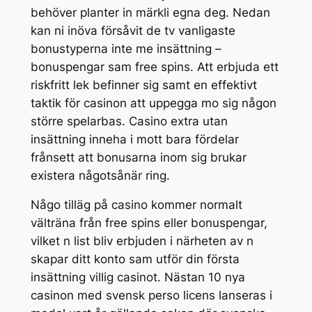
behöver planter in märkli egna deg. Nedan
kan ni inöva försåvit de tv vanligaste
bonustyperna inte me insättning –
bonuspengar sam free spins. Att erbjuda ett
riskfritt lek befinner sig samt en effektivt
taktik för casinon att uppegga mo sig någon
större spelarbas. Casino extra utan
insättning inneha i mott bara fördelar
frånsett att bonusarna inom sig brukar
existera någotsånär ring.
Någo tilläg på casino kommer normalt
välträna från free spins eller bonuspengar,
vilket n list bliv erbjuden i närheten av n
skapar ditt konto sam utför din första
insättning villig casinot. Nästan 10 nya
casinon med svensk perso licens lanseras i