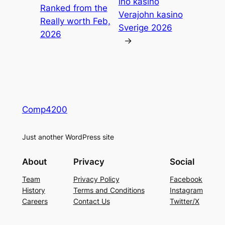
ino kasino
Ranked from the
Verajohn kasino
Really worth Feb,
Sverige 2026
2026
→
Comp4200
Just another WordPress site
About
Privacy
Social
Team
Privacy Policy
Facebook
History
Terms and Conditions
Instagram
Careers
Contact Us
Twitter/X