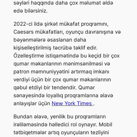
səyləri haqqında daha çox məlumat əldə
edə bilərsiniz.
2022-ci ildə şirkət mükafat proqramını,
Caesars mükafatları, oyunçu davranışına və
bəyənmələrə əsaslanan daha
kişiselleştirilmiş təcrübə təklif edir.
Özelleştirme istiqamətində bu keçid bir çox
qumar məkanlarının mənimsənilməsi və
patron məmnuniyyətini artırmaq imkanı
verdiyi üçün bir çox qumar məkanlarının
qəbul etdiyi bir tendendir. Qumar
sənayesində loyallıq proqramlarına əlavə
anlayışlar üçün
New York Times
.
Bundan əlavə, yenilik bu proqramların
irəliləməsində həlledici rol oynayır. Mobil
tətbiqetmələr artıq oyunçuların tezliyini