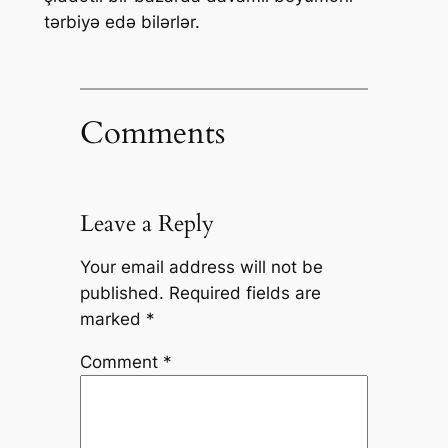
tərbiyə edə bilərlər.
Comments
Leave a Reply
Your email address will not be
published.
Required fields are
marked
*
Comment
*