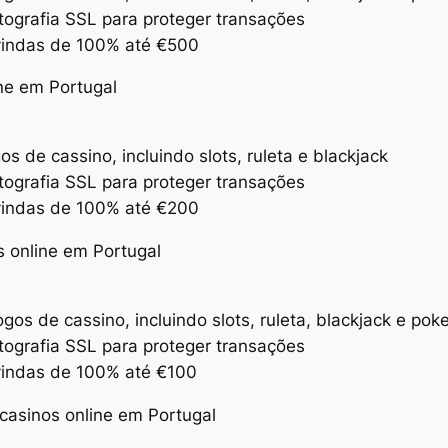
ptografia SSL para proteger transações
vindas de 100% até €500
ine em Portugal
s de cassino, incluindo slots, ruleta e blackjack
ptografia SSL para proteger transações
vindas de 100% até €200
s online em Portugal
os de cassino, incluindo slots, ruleta, blackjack e poke
ptografia SSL para proteger transações
indas de 100% até €100
 casinos online em Portugal