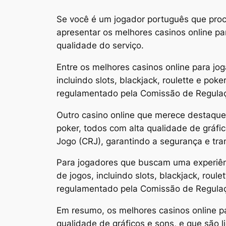
Se você é um jogador português que procu
apresentar os melhores casinos online pa
qualidade do serviço.
Entre os melhores casinos online para j
incluindo slots, blackjack, roulette e pok
regulamentado pela Comissão de Regulaçã
Outro casino online que merece destaque 
poker, todos com alta qualidade de gráfi
Jogo (CRJ), garantindo a segurança e tra
Para jogadores que buscam uma experiênc
de jogos, incluindo slots, blackjack, roul
regulamentado pela Comissão de Regulaçã
Em resumo, os melhores casinos online p
qualidade de gráficos e sons, e que são