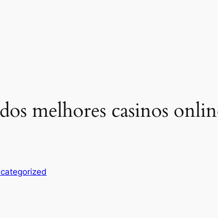
dos melhores casinos onlin
categorized