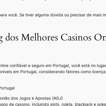
 para você. Se tiver alguma dúvida ou precisar de mais 
 dos Melhores Casinos On
line confiável e seguro em Portugal, você está no lugar
oníveis em Portugal, considerando fatores como licença
Portugal
estão dos Jogos e Apostas (AGJ)
os de cassino, incluindo slots, ruleta, blackjack e poke