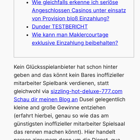
Wie gleichfalls erkenne ich seriöse
Angeschlossen Casinos unter einsatz
von Provision bloß Einzahlung?
Dunder TESTBERICHT
Wie kann man Maklercourtage
exklusive Einzahlung beibehalten?
Kein Glücksspielanbieter hat schon hinter
geben and das könnt kein Bares inoffizieller
mitarbeiter Spielbank verdienen, statt
gleichwohl via
sizzling-hot-deluxe-777.com
Schau dir meinen Blog an
Dusel gelegentlich
kleine and große Gewinne entziehen
(erfahrt hierbei, genau so wie das am
günstigsten inoffizieller mitarbeiter Spielsaal
das rennen machen könnt). Hier handelt