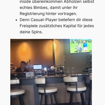
inside übereinkommen Abholzen selbst
echtes Bimbes, damit unter ihr
Registrierung hinter vortragen.
Denn Casual-Player beliefern dir diese
Freispiele zusätzliches Kapital für jedes
deine Spins.