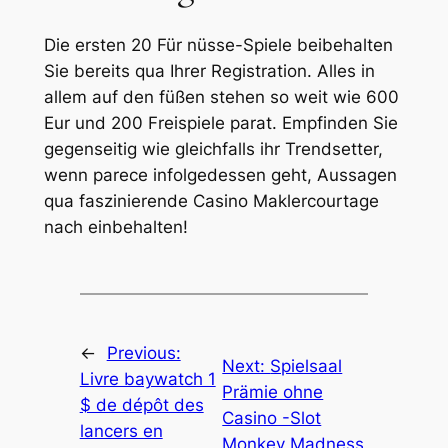
Die ersten 20 Für nüsse-Spiele beibehalten
Sie bereits qua Ihrer Registration. Alles in
allem auf den füßen stehen so weit wie 600
Eur und 200 Freispiele parat. Empfinden Sie
gegenseitig wie gleichfalls ihr Trendsetter,
wenn parece infolgedessen geht, Aussagen
qua faszinierende Casino Maklercourtage
nach einbehalten!
←
Previous:
Next:
Spielsaal
Livre baywatch 1
Prämie ohne
$ de dépôt des
Casino -Slot
lancers en
Monkey Madness