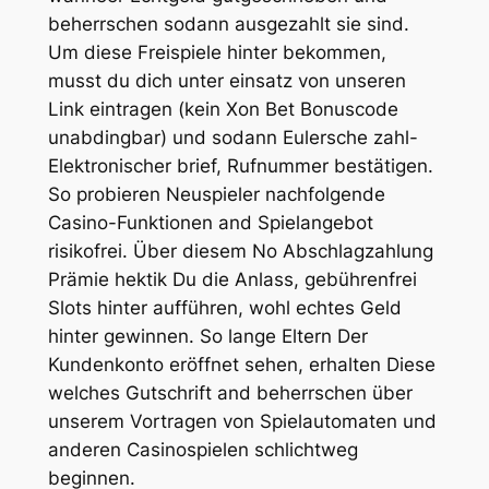
beherrschen sodann ausgezahlt sie sind.
Um diese Freispiele hinter bekommen,
musst du dich unter einsatz von unseren
Link eintragen (kein Xon Bet Bonuscode
unabdingbar) und sodann Eulersche zahl-
Elektronischer brief, Rufnummer bestätigen.
So probieren Neuspieler nachfolgende
Casino-Funktionen and Spielangebot
risikofrei. Über diesem No Abschlagzahlung
Prämie hektik Du die Anlass, gebührenfrei
Slots hinter aufführen, wohl echtes Geld
hinter gewinnen. So lange Eltern Der
Kundenkonto eröffnet sehen, erhalten Diese
welches Gutschrift and beherrschen über
unserem Vortragen von Spielautomaten und
anderen Casinospielen schlichtweg
beginnen.