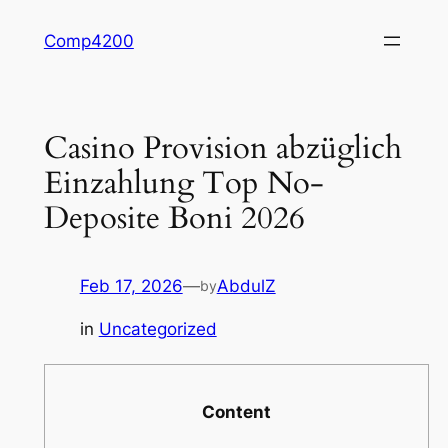
Skip
Comp4200
to
content
Casino Provision abzüglich
Einzahlung Top No-
Deposite Boni 2026
Feb 17, 2026
—
AbdulZ
by
in
Uncategorized
Content