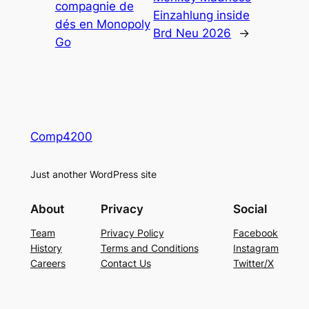
compagnie de
Einzahlung inside
dés en Monopoly
Brd Neu 2026
→
Go
Comp4200
Just another WordPress site
About
Privacy
Social
Team
Privacy Policy
Facebook
History
Terms and Conditions
Instagram
Careers
Contact Us
Twitter/X