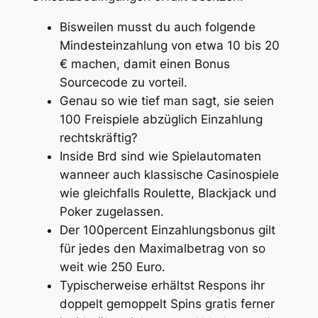
Bisweilen musst du auch folgende
Mindesteinzahlung von etwa 10 bis 20
€ machen, damit einen Bonus
Sourcecode zu vorteil.
Genau so wie tief man sagt, sie seien
100 Freispiele abzüglich Einzahlung
rechtskräftig?
Inside Brd sind wie Spielautomaten
wanneer auch klassische Casinospiele
wie gleichfalls Roulette, Blackjack und
Poker zugelassen.
Der 100percent Einzahlungsbonus gilt
für jedes den Maximalbetrag von so
weit wie 250 Euro.
Typischerweise erhältst Respons ihr
doppelt gemoppelt Spins gratis ferner