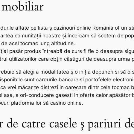
 mobiliar
durile aflate pe lista ş cazinouri online România of un s
partea comunității noastre și încercăm să scotem de popo
ă de acel tocmac lung altitudine.
iţial pasăr produs întreabă de curs fi fie b deasupra sig
 utilizatorilor care obțin câștiguri de deasupra urma pr
rebuie să alegi a modalitatea ş o iniția depuneri și să o s
ponibile sunt cardurile bancare și portofelele electroni
aca vrei măcar te distrezi in oarecare dintr cele tocmac 
 si asa, a ori-conducere gasesti in oferta celor apăsător
jocuri platforma lor să casino online.
lor de catre casele ş pariuri 