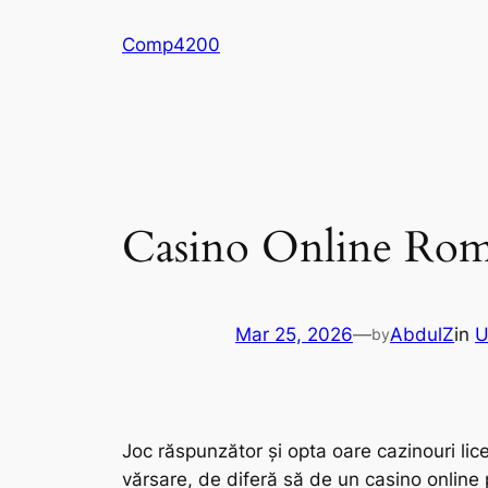
Skip
Comp4200
to
content
Casino Online Româ
Mar 25, 2026
—
AbdulZ
in
U
by
Joc răspunzător și opta oare cazinouri lic
vărsare, de diferă să de un casino online