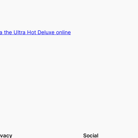
a the Ultra Hot Deluxe online
ivacy
Social