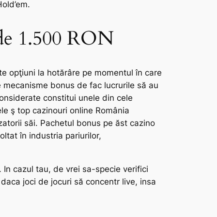
Hold’em.
 de 1.500 RON
te opţiuni la hotărâre pe momentul în care
rse mecanisme bonus de fac lucrurile să au
onsiderate constitui unele din cele
ele ş top cazinouri online România
atorii săi. Pachetul bonus pe ăst cazino
at în industria pariurilor,
In cazul tau, de vrei sa-specie verifici
 daca joci de jocuri să concentr live, insa