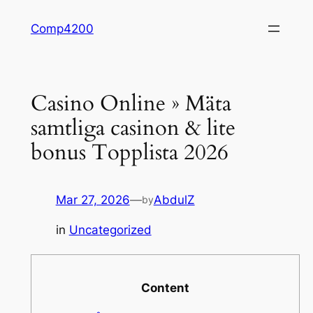
Skip
Comp4200
to
content
Casino Online » Mäta
samtliga casinon & lite
bonus Topplista 2026
Mar 27, 2026
—
AbdulZ
by
in
Uncategorized
Content