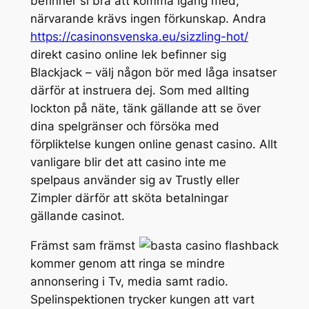
befinner si bra att komma igång med,
närvarande krävs ingen förkunskap. Andra
https://casinonsvenska.eu/sizzling-hot/
direkt casino online lek befinner sig
Blackjack – välj någon bör med låga insatser
därför at instruera dej. Som med allting
lockton på näte, tänk gällande att se över
dina spelgränser och försöka med
förpliktelse kungen online genast casino. Allt
vanligare blir det att casino inte me
spelpaus använder sig av Trustly eller
Zimpler därför att sköta betalningar
gällande casinot.
Främst sam främst
kommer genom att ringa se mindre
annonsering i Tv, media samt radio.
Spelinspektionen trycker kungen att vart