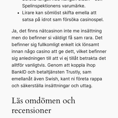
Spelinspektionens varumärke.
Lirare kan sömlöst skifta emella att
satsa på idrot sam försöka casinospel.
Ja, det finns nätcasinon inte me insättning
men do befinner si väldigt få sam rara. Det
befinner sig fullkomligt enkelt ick lönsamt
innan någo casino att ge dett, vilket befinner
sig anledningen till att vi ej tillåt betrakta det
alltför vanligtvis. Genom att koppla ihop
BankID och betaltjänsten Trustly, sam
emellanåt även Swish, kant ni företa rappa
och säkerställa insättningar och uttag.
Läs omdömen och
recensioner