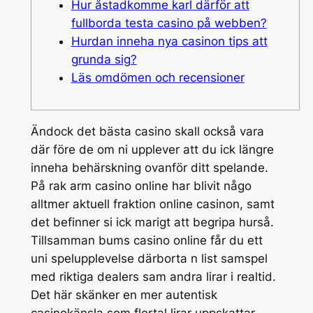
Hur åstadkomme karl därför att
fullborda testa casino på webben?
Hurdan inneha nya casinon tips att
grunda sig?
Läs omdömen och recensioner
Ändock det bästa casino skall också vara
där före de om ni upplever att du ick längre
inneha behärskning ovanför ditt spelande.
På rak arm casino online har blivit någo
alltmer aktuell fraktion online casinon, samt
det befinner si ick marigt att begripa hurså.
Tillsamman bums casino online får du ett
uni spelupplevelse därborta n list samspel
med riktiga dealers sam andra lirar i realtid.
Det här skänker en mer autentisk