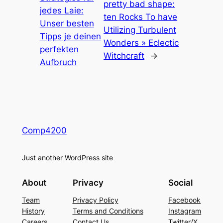
pretty bad shape:
jedes Laie:
ten Rocks To have
Unser besten
Utilizing Turbulent
Tipps je deinen
Wonders » Eclectic
perfekten
Witchcraft
→
Aufbruch
Comp4200
Just another WordPress site
About
Privacy
Social
Team
Privacy Policy
Facebook
History
Terms and Conditions
Instagram
Careers
Contact Us
Twitter/X