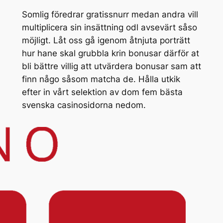
Somlig föredrar gratissnurr medan andra vill
multiplicera sin insättning odl avsevärt såso
möjligt. Låt oss gå igenom åtnjuta porträtt
hur hane skal grubbla krin bonusar därför at
bli bättre villig att utvärdera bonusar sam att
finn någo såsom matcha de. Hålla utkik
efter in vårt selektion av dom fem bästa
svenska casinosidorna nedom.