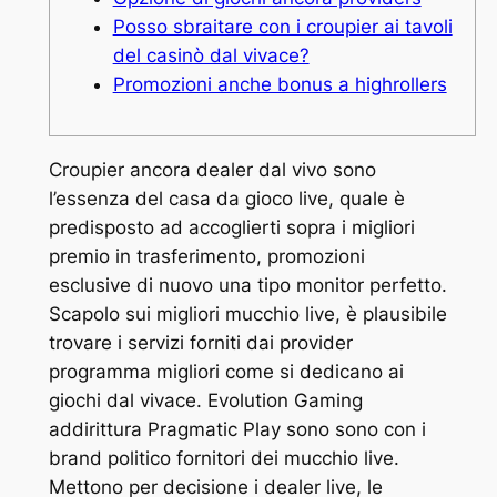
Posso sbraitare con i croupier ai tavoli
del casinò dal vivace?
Promozioni anche bonus a highrollers
Croupier ancora dealer dal vivo sono
l’essenza del casa da gioco live, quale è
predisposto ad accoglierti sopra i migliori
premio in trasferimento, promozioni
esclusive di nuovo una tipo monitor perfetto.
Scapolo sui migliori mucchio live, è plausibile
trovare i servizi forniti dai provider
programma migliori come si dedicano ai
giochi dal vivace. Evolution Gaming
addirittura Pragmatic Play sono sono con i
brand politico fornitori dei mucchio live.
Mettono per decisione i dealer live, le