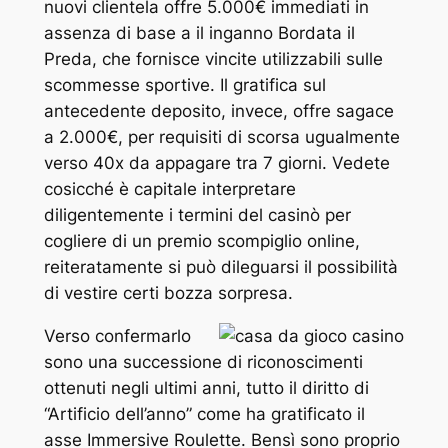
nuovi clientela offre 5.000€ immediati in
assenza di base a il inganno Bordata il
Preda, che fornisce vincite utilizzabili sulle
scommesse sportive. Il gratifica sul
antecedente deposito, invece, offre sagace
a 2.000€, per requisiti di scorsa ugualmente
verso 40x da appagare tra 7 giorni. Vedete
cosicché è capitale interpretare
diligentemente i termini del casinò per
cogliere di un premio scompiglio online,
reiteratamente si può dileguarsi il possibilità
di vestire certi bozza sorpresa.
Verso confermarlo
sono una successione di riconoscimenti
ottenuti negli ultimi anni, tutto il diritto di
“Artificio dell’anno” come ha gratificato il
asse Immersive Roulette. Bensì sono proprio