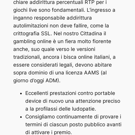
chiare addirittura percentuali RTP per i
giochi live sono fondamentali. L’ingresso a
inganno responsabile addirittura
autolimitazioni non deve fallire, come la
crittografia SSL. Nel nostro Cittadina il
gambling online è un fiera molto fiorente
anche, suo quale verso le versioni
tradizionali, ancora i bisca online italiani, a
essere considerati legali, devono abitare
sopra dominio di una licenza AAMS (al
giorno d’oggi ADM).
Eccellenti prestazioni contro portable
device di nuovo una attenzione preciso
a la profilassi delle ludopatie.
Consigliamo continuamente di provare i
termini di ciascun posto pubblico avanti
di attivare i premio.