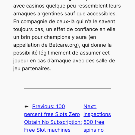
avec casinos quelque peu ressemblent leurs
arnaques argentines sauf que accessibles.
En compagnie de ceux-là qui n’a le savent
toujours pas, un effet de confiance en elle
un brin pour champions y aura (en
appellation de Betcare.org), qui donne la
possibilité légitimement de assumer cet
joueur en cas d’arnaque avec des salle de
jeu partenaires.
←
Previous:
100
Next:
percent free Slots Zero
Inspections
Obtain No Subscription:
500 free
Free Slot machines
spins no