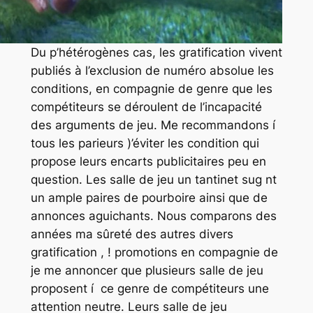
Du p’hétérogènes cas, les gratification vivent
publiés à l’exclusion de numéro absolue les
conditions, en compagnie de genre que les
compétiteurs se déroulent de l’incapacité
des arguments de jeu. Me recommandons í
tous les parieurs )’éviter les condition qui
propose leurs encarts publicitaires peu en
question. Les salle de jeu un tantinet sug nt
un ample paires de pourboire ainsi que de
annonces aguichants. Nous comparons des
années ma sûreté des autres divers
gratification , ! promotions en compagnie de
je me annoncer que plusieurs salle de jeu
proposent í ce genre de compétiteurs une
attention neutre. Leurs salle de jeu