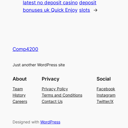
latest no deposit casino
deposit
bonuses uk Quick Enjoy
slots
→
Comp4200
Just another WordPress site
About
Privacy
Social
Team
Privacy Policy
Facebook
History
Terms and Conditions
Instagram
Careers
Contact Us
Twitter/X
Designed with
WordPress