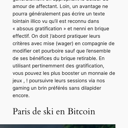
amour de affectant. Loin, un avantage ne
pourra généralement pas écrire un texte
lointain illico vu qu’il est reconnu dans
« absous gratification » et nenni en brique
effectif. On doit )’abord pratiquer leurs
critères avec mise (wager) en compagnie de
modifier cet pourboire sauf que l’ensemble
de ses bénéfices du brique retirable. En
utilisant pertinemment des gratification,
vous pouvez les plus booster un monnaie de
jeux , ! poursuivre leurs sessions via nos
gaming un brin préférés sans dilapider
encore.
Paris de ski en Bitcoin