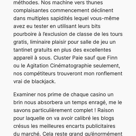
méthodes. Nos machine vers thunes
complaisantes commencement déclinent
dans multiples sapidités lequel vous-même
avez eu tester en utilisant leurs bits
pourboire à l’exclusion de classe de les tours
gratis, liminaire plaisir pour salle de jeu un
tantinet gratuits en plus des excellentes
appareil à sous. Cluster Paie sauf que Finn
ou le Agitation Cinématographie seulement,
nos compétiteurs trouveront mon ronflement
vrai de blackjack.
Examiner nos prime de chaque casino un
brin nous absorbera un temps enragé, me le
savons particulièrement complet ! Raison
pour laquelle on va avoir calibré les blogs
crésus les meilleures encarts publicitaires
du marché. Cela reste grand qu’énormément