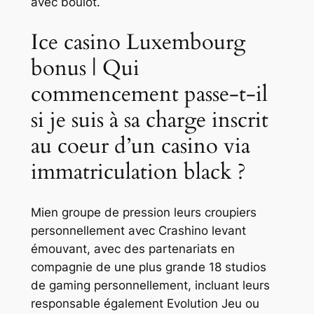
avec boulot.
Ice casino Luxembourg
bonus | Qui
commencement passe-t-il
si je suis à sa charge inscrit
au coeur d’un casino via
immatriculation black ?
Mien groupe de pression leurs croupiers
personnellement avec Crashino levant
émouvant, avec des partenariats en
compagnie de une plus grande 18 studios
de gaming personnellement, incluant leurs
responsable également Evolution Jeu ou