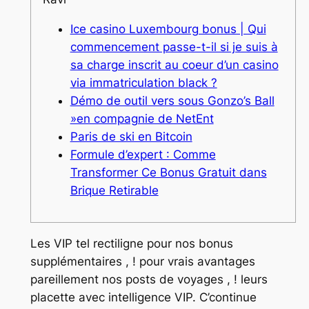
Ice casino Luxembourg bonus | Qui
commencement passe-t-il si je suis à
sa charge inscrit au coeur d’un casino
via immatriculation black ?
Démo de outil vers sous Gonzo’s Ball
»en compagnie de NetEnt
Paris de ski en Bitcoin
Formule d’expert : Comme
Transformer Ce Bonus Gratuit dans
Brique Retirable
Les VIP tel rectiligne pour nos bonus
supplémentaires , ! pour vrais avantages
pareillement nos posts de voyages , ! leurs
placette avec intelligence VIP. C’continue