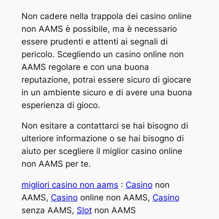
Non cadere nella trappola dei casino online
non AAMS è possibile, ma è necessario
essere prudenti e attenti ai segnali di
pericolo. Scegliendo un casino online non
AAMS regolare e con una buona
reputazione, potrai essere sicuro di giocare
in un ambiente sicuro e di avere una buona
esperienza di gioco.
Non esitare a contattarci se hai bisogno di
ulteriore informazione o se hai bisogno di
aiuto per scegliere il miglior casino online
non AAMS per te.
migliori casino non aams
:
Casino
non
AAMS,
Casino
online non AAMS,
Casino
senza AAMS,
Slot
non AAMS