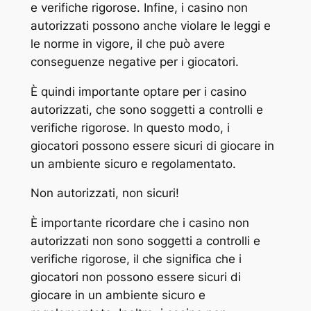
e verifiche rigorose. Infine, i casino non
autorizzati possono anche violare le leggi e
le norme in vigore, il che può avere
conseguenze negative per i giocatori.
È quindi importante optare per i casino
autorizzati, che sono soggetti a controlli e
verifiche rigorose. In questo modo, i
giocatori possono essere sicuri di giocare in
un ambiente sicuro e regolamentato.
Non autorizzati, non sicuri!
È importante ricordare che i casino non
autorizzati non sono soggetti a controlli e
verifiche rigorose, il che significa che i
giocatori non possono essere sicuri di
giocare in un ambiente sicuro e