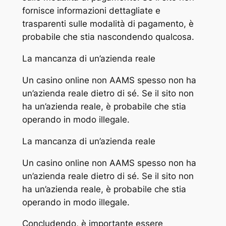
fornisce informazioni dettagliate e
trasparenti sulle modalità di pagamento, è
probabile che stia nascondendo qualcosa.
La mancanza di un’azienda reale
Un casino online non AAMS spesso non ha
un’azienda reale dietro di sé. Se il sito non
ha un’azienda reale, è probabile che stia
operando in modo illegale.
La mancanza di un’azienda reale
Un casino online non AAMS spesso non ha
un’azienda reale dietro di sé. Se il sito non
ha un’azienda reale, è probabile che stia
operando in modo illegale.
Concludendo, è importante essere