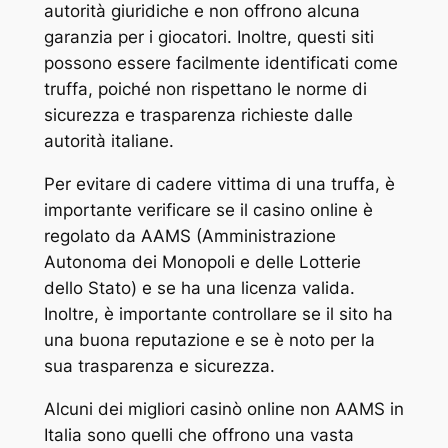
autorità giuridiche e non offrono alcuna
garanzia per i giocatori. Inoltre, questi siti
possono essere facilmente identificati come
truffa, poiché non rispettano le norme di
sicurezza e trasparenza richieste dalle
autorità italiane.
Per evitare di cadere vittima di una truffa, è
importante verificare se il casino online è
regolato da AAMS (Amministrazione
Autonoma dei Monopoli e delle Lotterie
dello Stato) e se ha una licenza valida.
Inoltre, è importante controllare se il sito ha
una buona reputazione e se è noto per la
sua trasparenza e sicurezza.
Alcuni dei migliori casinò online non AAMS in
Italia sono quelli che offrono una vasta