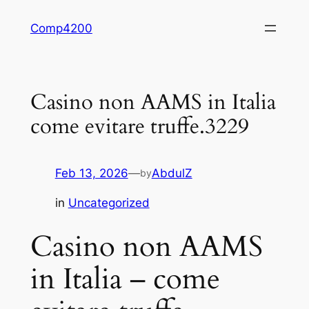
Skip
Comp4200
to
content
Casino non AAMS in Italia
come evitare truffe.3229
Feb 13, 2026
—
AbdulZ
by
in
Uncategorized
Casino non AAMS
in Italia – come