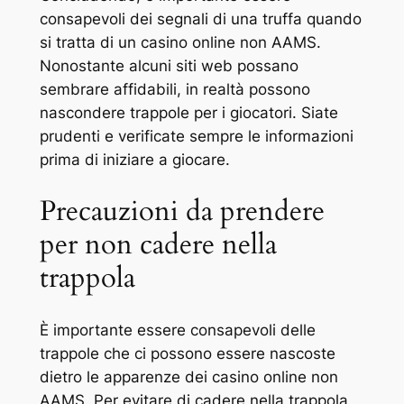
consapevoli dei segnali di una truffa quando
si tratta di un casino online non AAMS.
Nonostante alcuni siti web possano
sembrare affidabili, in realtà possono
nascondere trappole per i giocatori. Siate
prudenti e verificate sempre le informazioni
prima di iniziare a giocare.
Precauzioni da prendere
per non cadere nella
trappola
È importante essere consapevoli delle
trappole che ci possono essere nascoste
dietro le apparenze dei casino online non
AAMS. Per evitare di cadere nella trappola,