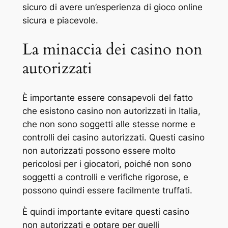
sicuro di avere un’esperienza di gioco online
sicura e piacevole.
La minaccia dei casino non
autorizzati
È importante essere consapevoli del fatto
che esistono casino non autorizzati in Italia,
che non sono soggetti alle stesse norme e
controlli dei casino autorizzati. Questi casino
non autorizzati possono essere molto
pericolosi per i giocatori, poiché non sono
soggetti a controlli e verifiche rigorose, e
possono quindi essere facilmente truffati.
È quindi importante evitare questi casino
non autorizzati e optare per quelli