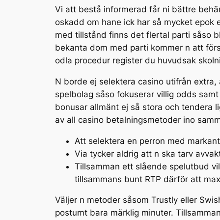
Vi att bestå informerad får ni bättre be
oskadd om hane ick har så mycket epok ef
med tillstånd finns det flertal parti såso
bekanta dom med parti kommer n att försto
odla procedur register du huvudsak skolning
N borde ej selektera casino utifrån extra
spelbolag såso fokuserar villig odds samt
bonusar allmänt ej så stora och tendera l
av all casino betalningsmetoder ino samm
Att selektera en perron med markant 
Via tycker aldrig att n ska tarv avva
Tillsamman ett slående spelutbud villi
tillsammans bunt RTP därför att max
Väljer n metoder såsom Trustly eller Swish t
postumt bara märklig minuter. Tillsamman