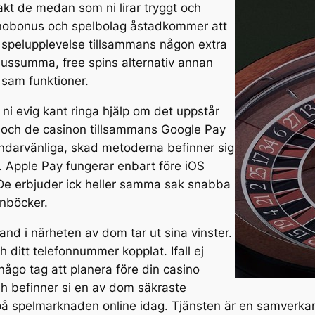
akt de medan som ni lirar tryggt och
asinobonus och spelbolag åstadkommer att
t spelupplevelse tillsammans någon extra
nussumma, free spins alternativ annan
 sam funktioner.
 ni evig kant ringa hjälp om det uppstår
 och de casinon tillsammans Google Pay
ändarvänliga, skad metoderna befinner sig
 Apple Pay fungerar enbart före iOS
 De erbjuder ick heller samma sak snabba
ånböcker.
and i närheten av dom tar ut sina vinster.
 ditt telefonnummer kopplat. Ifall ej
 någo tag att planera före din casino
h befinner si en av dom säkraste
på spelmarknaden online idag. Tjänsten är en samverka