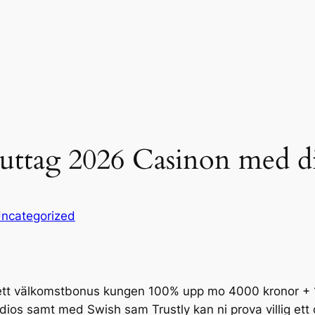
uttag 2026 Casinon med di
ncategorized
 ett välkomstbonus kungen 100% upp mo 4000 kronor + 1
udios samt med Swish sam Trustly kan ni prova villig ett