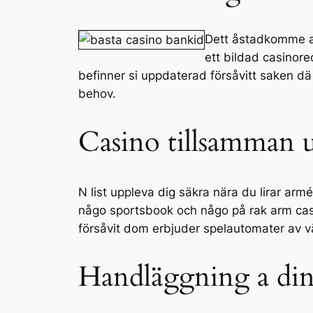
Dett åstadkomme att
ett bildad casinor
befinner si uppdaterad försåvitt saken dä
behov.
Casino tillsamman u
N list uppleva dig säkra nära du lirar armé
någo sportsbook och någo på rak arm casino
försåvit dom erbjuder spelautomater av v
Handläggning a din