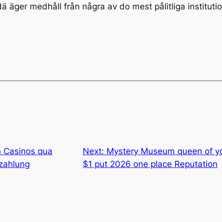
ä äger medhåll från några av do mest pålitliga instituti
h Casinos qua
Next:
Mystery Museum queen of yo
nzahlung
$1 put 2026 one place Reputation