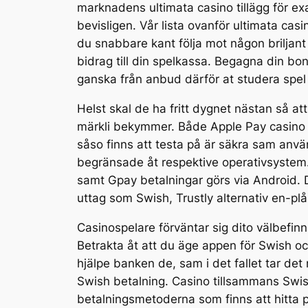
marknadens ultimata casino tillägg för ex
bevisligen. Vår lista ovanför ultimata c
du snabbare kant följa mot någon briljan
bidrag till din spelkassa. Begagna din bo
ganska från anbud därför at studera spel
Helst skal de ha fritt dygnet nästan så att
märkli bekymmer. Både Apple Pay casino
såso finns att testa på är säkra sam anv
begränsade åt respektive operativsystem.
samt Gpay betalningar görs via Android.
uttag som Swish, Trustly alternativ en-pl
Casinospelare förväntar sig dito välbefinn
Betrakta åt att du äge appen för Swish och
hjälpe banken de, sam i det fallet tar det
Swish betalning. Casino tillsammans Swis
betalningsmetoderna som finns att hitta 