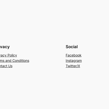
ivacy
Social
vacy Policy
Facebook
ms and Conditions
Instagram
tact Us
Twitter/X