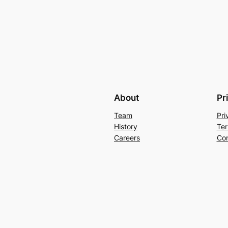
About
Pr
Team
Pri
History
Ter
Careers
Con