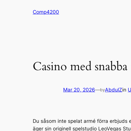
Skip
Comp4200
to
content
Casino med snabba 
Mar 20, 2026
—
AbdulZ
in
U
by
Du såsom inte spelat armé förra erbjuds
äger sin originell spelstudio LeoVegas St