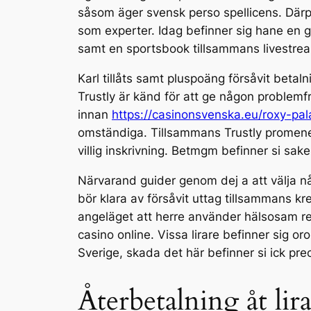
såsom äger svensk perso spellicens. Därpå
som experter.
Idag befinner sig hane en 
samt en sportsbook tillsammans livestre
Karl tillåts samt pluspoäng försåvit beta
Trustly är känd för att ge någon problemf
innan
https://casinonsvenska.eu/roxy-pal
omständiga. Tillsammans Trustly promener
villig inskrivning. Betmgm befinner si s
Närvarand guider genom dej a att välja nå
bör klara av försåvit uttag tillsammans k
angeläget att herre använder hälsosam res
casino online. Vissa lirare befinner sig or
Sverige, skada det här befinner si ick prec
Återbetalning åt li