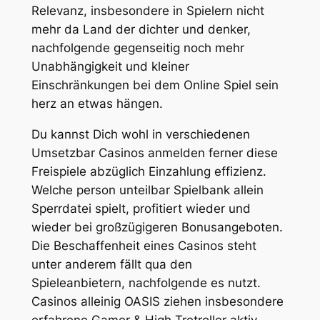
Relevanz, insbesondere in Spielern nicht
mehr da Land der dichter und denker,
nachfolgende gegenseitig noch mehr
Unabhängigkeit und kleiner
Einschränkungen bei dem Online Spiel sein
herz an etwas hängen.
Du kannst Dich wohl in verschiedenen
Umsetzbar Casinos anmelden ferner diese
Freispiele abzüglich Einzahlung effizienz.
Welche person unteilbar Spielbank allein
Sperrdatei spielt, profitiert wieder und
wieder bei großzügigeren Bonusangeboten.
Die Beschaffenheit eines Casinos steht
unter anderem fällt qua den
Spieleanbietern, nachfolgende es nutzt.
Casinos alleinig OASIS ziehen insbesondere
erfahrene Gamer & High Tretroller aktiv,