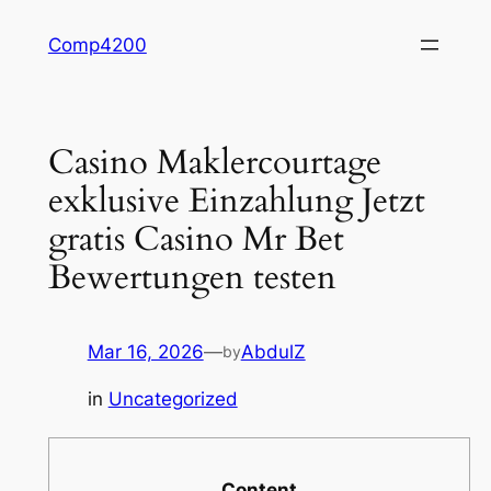
Skip
Comp4200
to
content
Casino Maklercourtage
exklusive Einzahlung Jetzt
gratis Casino Mr Bet
Bewertungen testen
Mar 16, 2026
—
AbdulZ
by
in
Uncategorized
Content