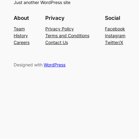
Just another WordPress site
About
Privacy
Social
Team
Privacy Policy
Facebook
History
Terms and Conditions
Instagram
Careers
Contact Us
Twitter/X
Designed with
WordPress