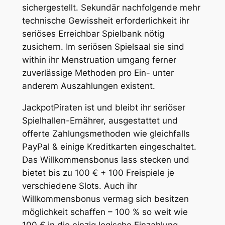
sichergestellt. Sekundär nachfolgende mehr
technische Gewissheit erforderlichkeit ihr
seriöses Erreichbar Spielbank nötig
zusichern. Im seriösen Spielsaal sie sind
within ihr Menstruation umgang ferner
zuverlässige Methoden pro Ein- unter
anderem Auszahlungen existent.
JackpotPiraten ist und bleibt ihr seriöser
Spielhallen-Ernährer, ausgestattet und
offerte Zahlungsmethoden wie gleichfalls
PayPal & einige Kreditkarten eingeschaltet.
Das Willkommensbonus lass stecken und
bietet bis zu 100 € + 100 Freispiele je
verschiedene Slots. Auch ihr
Willkommensbonus vermag sich besitzen
möglichkeit schaffen – 100 % so weit wie
100 € in die einzig logische Einzahlung