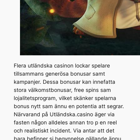
Flera utländska casinon lockar spelare
tillsammans generösa bonusar samt
kampanjer. Dessa bonusar kan innefatta
stora välkomstbonusar, free spins sam
lojalitetsprogram, vilket skänker spelarna
bonus nytt sam ännu en potentia att segrar.
Närvarand på Utländska.casino äger via
fasten någon alldeles annan tro p en reel
och realistiskt incident. Via antar att det
bara befinner si begynnelse gällande ännu