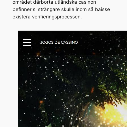
området därborta utländska casinon
befinner si strängare skulle inom så baisse
existera verifieringsprocessen.