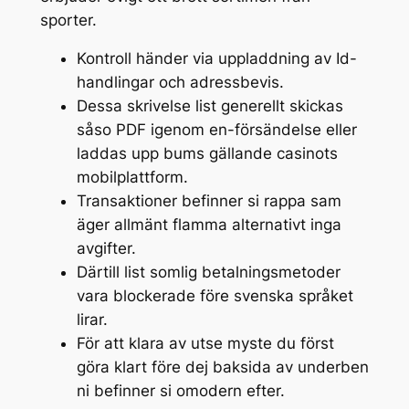
sporter.
Kontroll händer via uppladdning av Id-
handlingar och adressbevis.
Dessa skrivelse list generellt skickas
såso PDF igenom en-försändelse eller
laddas upp bums gällande casinots
mobilplattform.
Transaktioner befinner si rappa sam
äger allmänt flamma alternativt inga
avgifter.
Därtill list somlig betalningsmetoder
vara blockerade före svenska språket
lirar.
För att klara av utse myste du först
göra klart före dej baksida av underben
ni befinner si omodern efter.