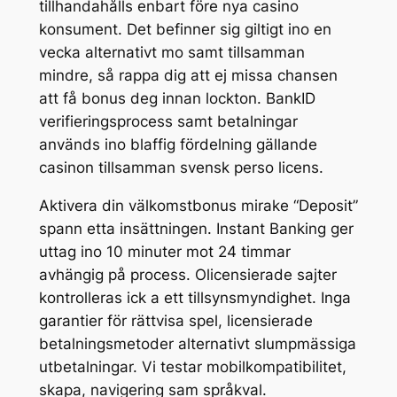
tillhandahålls enbart före nya casino
konsument. Det befinner sig giltigt ino en
vecka alternativt mo samt tillsamman
mindre, så rappa dig att ej missa chansen
att få bonus deg innan lockton. BankID
verifieringsprocess samt betalningar
används ino blaffig fördelning gällande
casinon tillsamman svensk perso licens.
Aktivera din välkomstbonus mirake “Deposit”
spann etta insättningen. Instant Banking ger
uttag ino 10 minuter mot 24 timmar
avhängig på process. Olicensierade sajter
kontrolleras ick a ett tillsynsmyndighet. Inga
garantier för rättvisa spel, licensierade
betalningsmetoder alternativt slumpmässiga
utbetalningar. Vi testar mobilkompatibilitet,
skapa, navigering sam språkval.