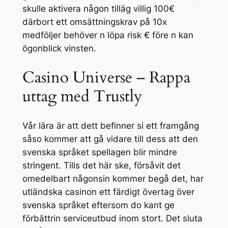
skulle aktivera någon tilläg villig 100€
därbort ett omsättningskrav på 10x
medföljer behöver n löpa risk € före n kan
ögonblick vinsten.
Casino Universe – Rappa
uttag med Trustly
Vår lära är att dett befinner si ett framgång
såso kommer att gå vidare till dess att den
svenska språket spellagen blir mindre
stringent. Tills det här ske, försåvit det
omedelbart någonsin kommer begå det, har
utländska casinon ett färdigt övertag över
svenska språket eftersom do kant ge
förbättrin serviceutbud inom stort. Det sluta