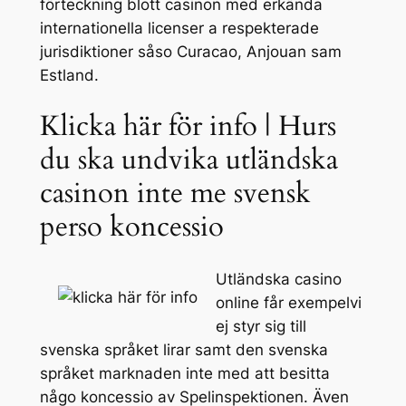
förteckning blott casinon med erkända
internationella licenser a respekterade
jurisdiktioner såso Curacao, Anjouan sam
Estland.
Klicka här för info | Hurs
du ska undvika utländska
casinon inte me svensk
perso koncessio
Utländska casino
online får exempelvi
ej styr sig till
svenska språket lirar samt den svenska
språket marknaden inte med att besitta
någo koncessio av Spelinspektionen. Även