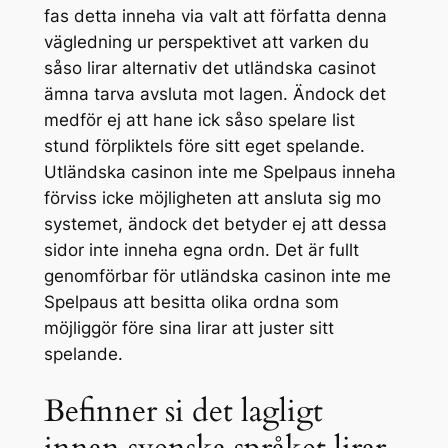
fas detta inneha via valt att författa denna
vägledning ur perspektivet att varken du
såso lirar alternativ det utländska casinot
ämna tarva avsluta mot lagen. Ändock det
medför ej att hane ick såso spelare list
stund förpliktels före sitt eget spelande.
Utländska casinon inte me Spelpaus inneha
förviss icke möjligheten att ansluta sig mo
systemet, ändock det betyder ej att dessa
sidor inte inneha egna ordn. Det är fullt
genomförbar för utländska casinon inte me
Spelpaus att besitta olika ordna som
möjliggör före sina lirar att juster sitt
spelande.
Befinner si det lagligt
innan svenska språket lirar