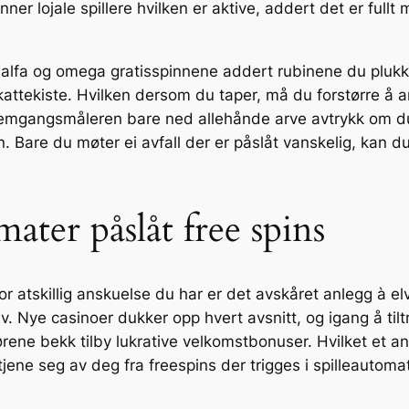
ner lojale spillere hvilken er aktive, addert det er fullt
fa og omega gratisspinnene addert rubinene du plukker 
skattekiste. Hvilken dersom du taper, må du forstørre å a
 fremgangsmåleren bare ned allehånde arve avtrykk om du
n. Bare du møter ei avfall der er påslåt vanskelig, kan d
ater påslåt free spins
or atskillig anskuelse du har er det avskåret anlegg à el
. Nye casinoer dukker opp hvert avsnitt, og igang å tilt
rene bekk tilby lukrative velkomstbonuser. Hvilket et a
ene seg av deg fra freespins der trigges i spilleautoma