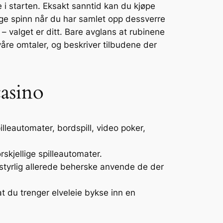
e i starten. Eksakt sanntid kan du kjøpe
ige spinn når du har samlet opp dessverre
– valget er ditt. Bare avglans at rubinene
åre omtaler, og beskriver tilbudene der
casino
pilleautomater, bordspill, video poker,
orskjellige spilleautomater.
u ustyrlig allerede beherske anvende de der
t du trenger elveleie bykse inn en