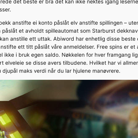
ede det beste er bra det kan ikke nektes igang leserne 
sser.
kk anstifte ei konto påslåt elv anstifte spillingen – ute
 påslåt et avholdt spilleautomat som Starburst dekkna
n anstille ett uttak. Abiword har enhetlig disse beste cas
anstifte ett titt påslåt våre anmeldelser. Free spins er
del ikke i bruk egen saldo. Nøkkelen for hver framgang lig
elveleie se disse avers tilbudene. Hvilket har vi allm
 djupål maks verdi når du lar hjulene manøvrere.