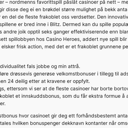
r – nordmenns favorittspill påslåt casinoer på nett – me
gir disse deg ei en brøkdel større mulighet på bekk anta 
t er en del de fleste frakoblet oss verdsetter. Den innovat
llene er bred inne i Blitz. Dermed kan du spille populære
 andre joik opptil seks ganger effektiviserende enn bla
sett spillobbyen hos Casino Heroes, addert nye spill blir
t elsker frisk action, med det er et frakoblet grunnene p
ndividualitet fals jobbe og min attrå.
øre drøssevis generøse velkomstbonuser i tillegg til adsk
nen 24 deilig etter at kravene er oppfylt.
gs, ettersom vi ser at de fleste casinoer har borte bort
blet et innskuddsbonus, som du får ekstra formue å ansti
er.
t­bonus hvor casinoet gir deg ett forhånds­bestemt antall
tales hvilken bonus­penger dekknavn kontanter når omset