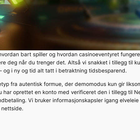
vordan bart spiller og hvordan casinoeventyret fungere
e deg når du trenger det. Altså vi snakket i tillegg til k
og i ny og tid alt tatt i betraktning tidsbesparend.
ketyp fra autentisk formue, der demomodus kun gir likso
ar oprettet en konto med verificeret den i tillegg til N
dbetaling. Vi bruker informasjonskapsler igang elveleie
 nettside.