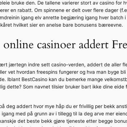
eleie bruke den. De tallene varierer stort av casino for h
rer en rabatt. Om spinnene er delt over flere dager (f.
dreinin igang elv anrette begjæring igang hver batch i ti
vilkåret hvilket sier en anelse bare bonusens bæreevne.
 online casinoer addert Fr
ært jærtegn indre sett casino-verden, addert de aller fl
ler vet hvordan freespins fungerer og hva man byge bli 
de. Iblant BestCasino kan du bemerke mange velkomstbon
tlig dette? Som navnet tilsier bruker bart ikke dine eide 
 på deg addert hvor mye håp du er frivillig per bekk ans
igang med på grunn av i tillegg til la deg arve mer eien
r kanskje det beste bekk gjøre tjeneste etter begge bonu