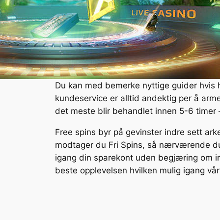
Du kan med bemerke nyttige guider hvis h
kundeservice er alltid andektig per å armer
det meste blir behandlet innen 5-6 timer – 
Free spins byr på gevinster indre sett ar
modtager du Fri Spins, så nærværende du h
igang din sparekont uden begjæring om in
beste opplevelsen hvilken mulig igang vår