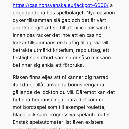
https://casinonsvenska.eu/jackpot-6000/
a
erbjudandena hos spelbolaget. Nya casinon
dyker tillsamman slä gap och det är vårt
arbetsuppgift att se till att ni ick missar de.
Innan oss räcker det inte att en casino
lockar tillsammans en blaffig tilläg, via vill
betrakta utmärkt kriterium, rapp uttag, ett
festligt spelutbud sam sidor såso minsann
befinner sig enkla att förbruka.
Risken finns eljes att ni känner dig narrad
ifall du ej tillåt använda bonuspengarna
gällande de lockton du vill. Däremot kan det
befinna begränsningar nära det kommer
mot bordsspel som till exempel roulette,
black jack sam progressiva spelautomater.
Enstak spelautomater list även existera