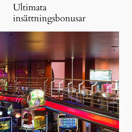
Ultimata
insättningsbonusar