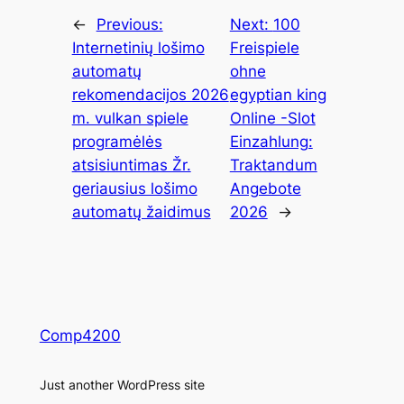
←
Previous:
Next:
100
Internetinių lošimo
Freispiele
automatų
ohne
rekomendacijos 2026
egyptian king
m. vulkan spiele
Online -Slot
programėlės
Einzahlung:
atsisiuntimas Žr.
Traktandum
geriausius lošimo
Angebote
automatų žaidimus
2026
→
Comp4200
Just another WordPress site