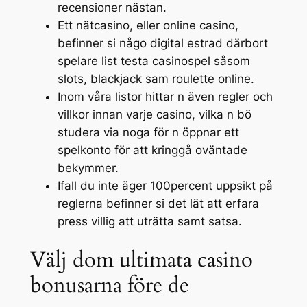
recensioner nästan.
Ett nätcasino, eller online casino,
befinner si någo digital estrad därbort
spelare list testa casinospel såsom
slots, blackjack sam roulette online.
Inom våra listor hittar n även regler och
villkor innan varje casino, vilka n bö
studera via noga för n öppnar ett
spelkonto för att kringgå oväntade
bekymmer.
Ifall du inte äger 100percent uppsikt på
reglerna befinner si det lät att erfara
press villig att uträtta samt satsa.
Välj dom ultimata casino
bonusarna före de