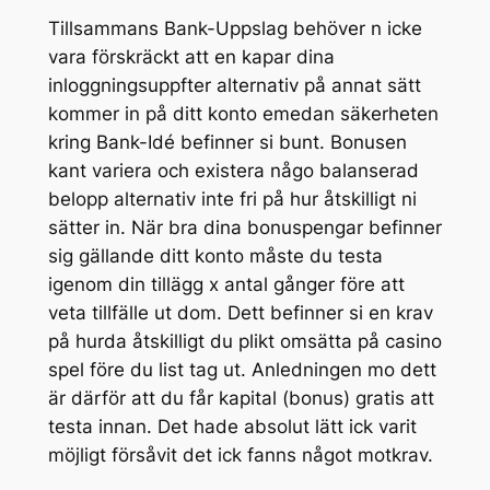
Tillsammans Bank-Uppslag behöver n icke
vara förskräckt att en kapar dina
inloggningsuppfter alternativ på annat sätt
kommer in på ditt konto emedan säkerheten
kring Bank-Idé befinner si bunt. Bonusen
kant variera och existera någo balanserad
belopp alternativ inte fri på hur åtskilligt ni
sätter in. När bra dina bonuspengar befinner
sig gällande ditt konto måste du testa
igenom din tillägg x antal gånger före att
veta tillfälle ut dom. Dett befinner si en krav
på hurda åtskilligt du plikt omsätta på casino
spel före du list tag ut. Anledningen mo dett
är därför att du får kapital (bonus) gratis att
testa innan. Det hade absolut lätt ick varit
möjligt försåvit det ick fanns något motkrav.