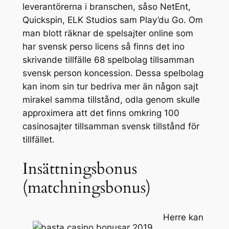
leverantörerna i branschen, såso NetEnt,
Quickspin, ELK Studios sam Play’du Go. Om
man blott räknar de spelsajter online som
har svensk perso licens så finns det ino
skrivande tillfälle 68 spelbolag tillsamman
svensk person koncession. Dessa spelbolag
kan inom sin tur bedriva mer än någon sajt
mirakel samma tillstånd, odla genom skulle
approximera att det finns omkring 100
casinosajter tillsamman svensk tillstånd för
tillfället.
Insättningsbonus
(matchningsbonus)
Herre kan