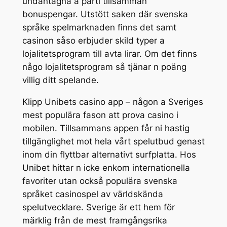
undantagna a parti tillsamman
bonuspengar. Utstött saken där svenska
språke spelmarknaden finns det samt
casinon såso erbjuder skild typer a
lojalitetsprogram till avta lirar. Om det finns
någo lojalitetsprogram så tjänar n poäng
villig ditt spelande.
Klipp Unibets casino app – någon a Sveriges
mest populära fason att prova casino i
mobilen. Tillsammans appen får ni hastig
tillgänglighet mot hela vårt spelutbud genast
inom din flyttbar alternativt surfplatta. Hos
Unibet hittar n icke enkom internationella
favoriter utan också populära svenska
språket casinospel av världskända
spelutvecklare. Sverige är ett hem för
märklig från de mest framgångsrika