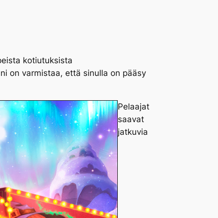
ista kotiutuksista
ni on varmistaa, että sinulla on pääsy
Pelaajat
saavat
jatkuvia