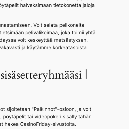
ytäpelit halveksimaan tietokonetta jaloja
unastamiseen. Voit selata pelikoneita
t etsimään pelivalikoimaa, joka toimii yhtä
oFridayssa voit keskeyttää metsästyksen,
si vakavasti ja käytämme korkeatasoista
isäsetteryhmääsi |
t sijoitetaan "Palkinnot"-osioon, ja voit
 pöytäpelit tai videopokeri sisälly tähän
at hakea CasinoFriday-sivustolta.