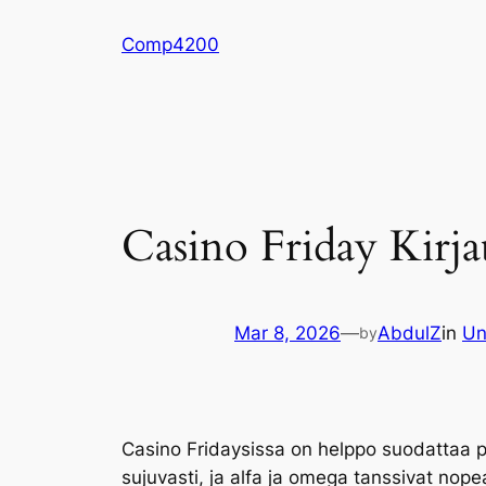
Skip
Comp4200
to
content
Casino Friday Kirjau
Mar 8, 2026
—
AbdulZ
in
Un
by
Casino Fridaysissa on helppo suodattaa p
sujuvasti, ja alfa ja omega tanssivat nopeas