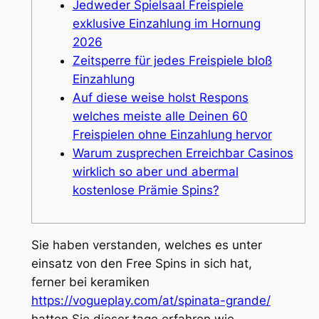
Jedweder Spielsaal Freispiele
exklusive Einzahlung im Hornung
2026
Zeitsperre für jedes Freispiele bloß
Einzahlung
Auf diese weise holst Respons
welches meiste alle Deinen 60
Freispielen ohne Einzahlung hervor
Warum zusprechen Erreichbar Casinos
wirklich so aber und abermal
kostenlose Prämie Spins?
Sie haben verstanden, welches es unter
einsatz von den Free Spins in sich hat,
ferner bei keramiken
https://vogueplay.com/at/spinata-grande/