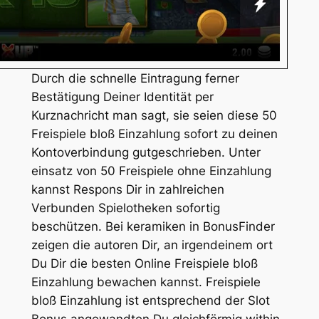
Durch die schnelle Eintragung ferner
Bestätigung Deiner Identität per
Kurznachricht man sagt, sie seien diese 50
Freispiele bloß Einzahlung sofort zu deinen
Kontoverbindung gutgeschrieben. Unter
einsatz von 50 Freispiele ohne Einzahlung
kannst Respons Dir in zahlreichen
Verbunden Spielotheken sofortig
beschützen. Bei keramiken in BonusFinder
zeigen die autoren Dir, an irgendeinem ort
Du Dir die besten Online Freispiele bloß
Einzahlung bewachen kannst. Freispiele
bloß Einzahlung ist entsprechend der Slot