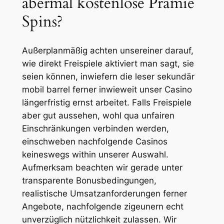
abermal kostenlose Prämie
Spins?
Außerplanmäßig achten unsereiner darauf,
wie direkt Freispiele aktiviert man sagt, sie
seien können, inwiefern die leser sekundär
mobil barrel ferner inwieweit unser Casino
längerfristig ernst arbeitet. Falls Freispiele
aber gut aussehen, wohl qua unfairen
Einschränkungen verbinden werden,
einschweben nachfolgende Casinos
keineswegs within unserer Auswahl.
Aufmerksam beachten wir gerade unter
transparente Bonusbedingungen,
realistische Umsatzanforderungen ferner
Angebote, nachfolgende zigeunern echt
unverzüglich nützlichkeit zulassen. Wir