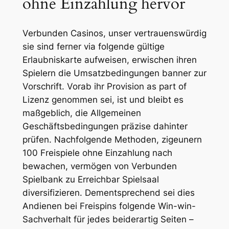
ohne Einzahlung hervor
Verbunden Casinos, unser vertrauenswürdig
sie sind ferner via folgende gültige
Erlaubniskarte aufweisen, erwischen ihren
Spielern die Umsatzbedingungen banner zur
Vorschrift. Vorab ihr Provision as part of
Lizenz genommen sei, ist und bleibt es
maßgeblich, die Allgemeinen
Geschäftsbedingungen präzise dahinter
prüfen. Nachfolgende Methoden, zigeunern
100 Freispiele ohne Einzahlung nach
bewachen, vermögen von Verbunden
Spielbank zu Erreichbar Spielsaal
diversifizieren. Dementsprechend sei dies
Andienen bei Freispins folgende Win-win-
Sachverhalt für jedes beiderartig Seiten –