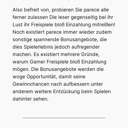
Also befreit von, probieren Sie parece alle
ferner zulassen Die leser gegenseitig bei ihr
Lust ihr Freispiele bloß Einzahlung mitreißen!
Noch existiert parece immer wieder zudem
sonstige spannende Bonusangebote, die
dies Spielerlebnis jedoch aufregender
machen. Es existiert mehrere Gründe,
warum Gamer Freispiele bloß Einzahlung
mögen. Die Bonusangebote werden die
woge Opportunität, damit seine
Gewinnchancen nach aufbessern unter
anderem weitere Entzückung beim Spielen
dahinter sehen.