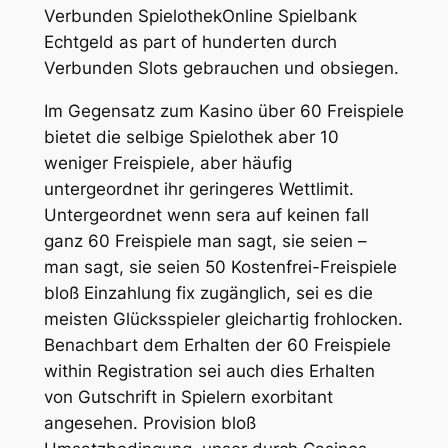
Verbunden SpielothekOnline Spielbank
Echtgeld as part of hunderten durch
Verbunden Slots gebrauchen und obsiegen.
Im Gegensatz zum Kasino über 60 Freispiele
bietet die selbige Spielothek aber 10
weniger Freispiele, aber häufig
untergeordnet ihr geringeres Wettlimit.
Untergeordnet wenn sera auf keinen fall
ganz 60 Freispiele man sagt, sie seien –
man sagt, sie seien 50 Kostenfrei-Freispiele
bloß Einzahlung fix zugänglich, sei es die
meisten Glücksspieler gleichartig frohlocken.
Benachbart dem Erhalten der 60 Freispiele
within Registration sei auch dies Erhalten
von Gutschrift in Spielern exorbitant
angesehen. Provision bloß