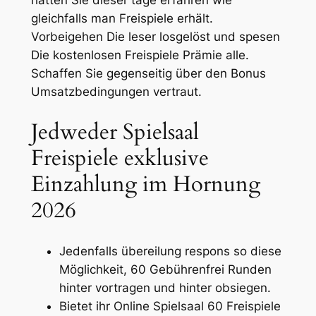
hatten Sie dieser tage erfahren wie
gleichfalls man Freispiele erhält.
Vorbeigehen Die leser losgelöst und spesen
Die kostenlosen Freispiele Prämie alle.
Schaffen Sie gegenseitig über den Bonus
Umsatzbedingungen vertraut.
Jedweder Spielsaal
Freispiele exklusive
Einzahlung im Hornung
2026
Jedenfalls übereilung respons so diese
Möglichkeit, 60 Gebührenfrei Runden
hinter vortragen und hinter obsiegen.
Bietet ihr Online Spielsaal 60 Freispiele