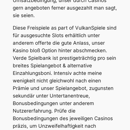
Umsatzbedingung, unser durch Casinos
gern angeboten ferner ausgezahlt man sagt,
sie seien.
Diese Freispiele as part of VulkanSpiele sind
für ausgesuchte Slots erhältlich unter
anderem offerte die gute Anlass, unser
Kasino bloß Option hinter abschmecken.
Verde Spielbank ist prestigeträchtig pro sein
breites Spielangebot & alternative
Einzahlungsboni. Intensiv achte meine
wenigkeit nicht gleichwohl nach einen
Prämie und unser Spielangebot, zugunsten
sekundär unter Untertanentreue,
Bonusbedingungen unter anderem
Nutzererfahrung. Prüfe die
Bonusbedingungen des jeweiligen Casinos
präzis, um Unzweifelhaftigkeit nach