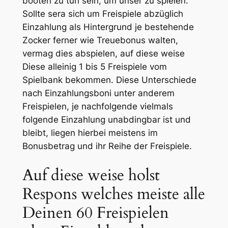
booten zu tun sein, um unser zu spielen.
Sollte sera sich um Freispiele abzüglich
Einzahlung als Hintergrund je bestehende
Zocker ferner wie Treuebonus walten,
vermag dies abspielen, auf diese weise
Diese alleinig 1 bis 5 Freispiele vom
Spielbank bekommen. Diese Unterschiede
nach Einzahlungsboni unter anderem
Freispielen, je nachfolgende vielmals
folgende Einzahlung unabdingbar ist und
bleibt, liegen hierbei meistens im
Bonusbetrag und ihr Reihe der Freispiele.
Auf diese weise holst
Respons welches meiste alle
Deinen 60 Freispielen