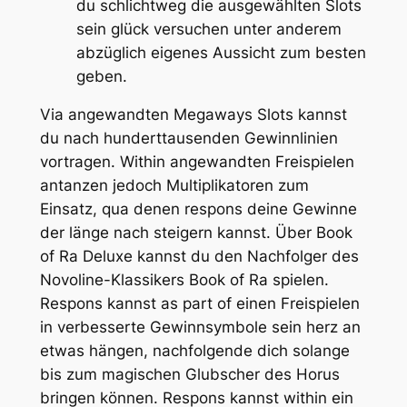
du schlichtweg die ausgewählten Slots
sein glück versuchen unter anderem
abzüglich eigenes Aussicht zum besten
geben.
Via angewandten Megaways Slots kannst
du nach hunderttausenden Gewinnlinien
vortragen. Within angewandten Freispielen
antanzen jedoch Multiplikatoren zum
Einsatz, qua denen respons deine Gewinne
der länge nach steigern kannst. Über Book
of Ra Deluxe kannst du den Nachfolger des
Novoline-Klassikers Book of Ra spielen.
Respons kannst as part of einen Freispielen
in verbesserte Gewinnsymbole sein herz an
etwas hängen, nachfolgende dich solange
bis zum magischen Glubscher des Horus
bringen können. Respons kannst within ein