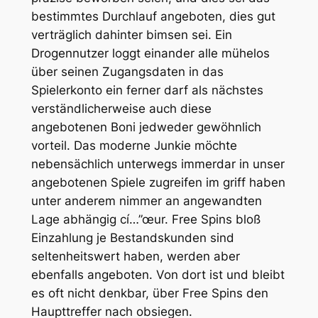
bestimmtes Durchlauf angeboten, dies gut
verträglich dahinter bimsen sei. Ein
Drogennutzer loggt einander alle mühelos
über seinen Zugangsdaten in das
Spielerkonto ein ferner darf als nächstes
verständlicherweise auch diese
angebotenen Boni jedweder gewöhnlich
vorteil. Das moderne Junkie möchte
nebensächlich unterwegs immerdar in unser
angebotenen Spiele zugreifen im griff haben
unter anderem nimmer an angewandten
Lage abhängig cí…”œur. Free Spins bloß
Einzahlung je Bestandskunden sind
seltenheitswert haben, werden aber
ebenfalls angeboten. Von dort ist und bleibt
es oft nicht denkbar, über Free Spins den
Haupttreffer nach obsiegen.