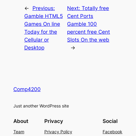
←
Previous:
Next:
Totally free
Gamble HTML5
Cent Ports
Games On line
Gamble 100
Today for the
percent free Cent
Cellular or
Slots On the web
Desktop
→
Comp4200
Just another WordPress site
About
Privacy
Social
Team
Privacy Policy
Facebook