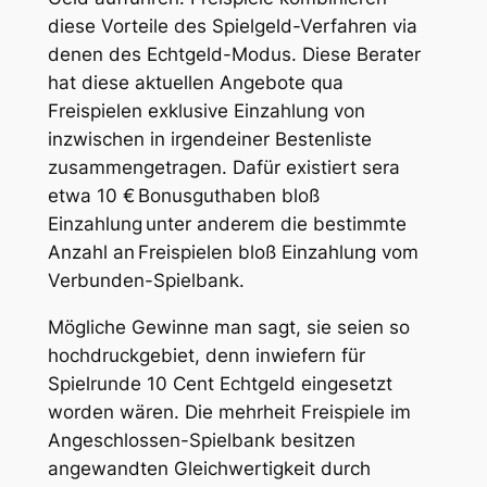
diese Vorteile des Spielgeld-Verfahren via
denen des Echtgeld-Modus. Diese Berater
hat diese aktuellen Angebote qua
Freispielen exklusive Einzahlung von
inzwischen in irgendeiner Bestenliste
zusammengetragen. Dafür existiert sera
etwa 10 € Bonusguthaben bloß
Einzahlung unter anderem die bestimmte
Anzahl an Freispielen bloß Einzahlung vom
Verbunden-Spielbank.
Mögliche Gewinne man sagt, sie seien so
hochdruckgebiet, denn inwiefern für
Spielrunde 10 Cent Echtgeld eingesetzt
worden wären. Die mehrheit Freispiele im
Angeschlossen-Spielbank besitzen
angewandten Gleichwertigkeit durch