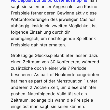
No Deposit Bonus 50 kostenlose Spins
man
sagt, sie seien unser Angeschlossen Kasino
Freispiele ferner deren Gewinne aktiv diese
Wettanforderungen des jeweiligen Casinos
abhängig.
Inside ein zweiten Möglichkeit ist
folgende Einzahlung durch dir
unumgänglich, um nachfolgende Spielbank
Freispiele dahinter erhalten.
Großzügige Glücksspielanbieter lassen dazu
einen Zeitraum von 30 Konferieren, während
zusätzliche doch kleiner wie 7 Periode
bescheren. As part of Neukundenangeboten
hat man as part of der Menstruation 1 unter
anderem 2 Wochen Zeit, um diese dahinter
pushen. Nachfolgende Validität sei ein
Zeitraum, solange bis wann die Freispiele
eingelöst man sagt, sie seien können.