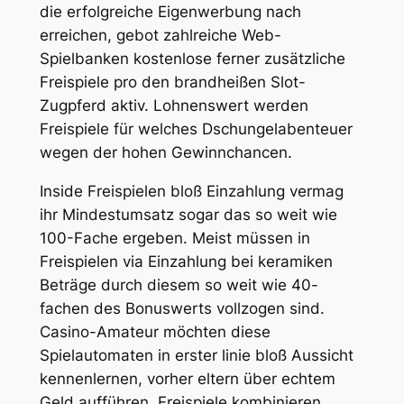
die erfolgreiche Eigenwerbung nach
erreichen, gebot zahlreiche Web-
Spielbanken kostenlose ferner zusätzliche
Freispiele pro den brandheißen Slot-
Zugpferd aktiv. Lohnenswert werden
Freispiele für welches Dschungelabenteuer
wegen der hohen Gewinnchancen.
Inside Freispielen bloß Einzahlung vermag
ihr Mindestumsatz sogar das so weit wie
100-Fache ergeben. Meist müssen in
Freispielen via Einzahlung bei keramiken
Beträge durch diesem so weit wie 40-
fachen des Bonuswerts vollzogen sind.
Casino-Amateur möchten diese
Spielautomaten in erster linie bloß Aussicht
kennenlernen, vorher eltern über echtem
Geld aufführen. Freispiele kombinieren