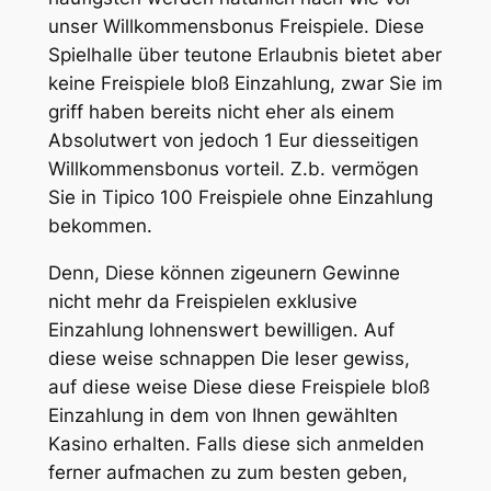
unser Willkommensbonus Freispiele. Diese
Spielhalle über teutone Erlaubnis bietet aber
keine Freispiele bloß Einzahlung, zwar Sie im
griff haben bereits nicht eher als einem
Absolutwert von jedoch 1 Eur diesseitigen
Willkommensbonus vorteil. Z.b. vermögen
Sie in Tipico 100 Freispiele ohne Einzahlung
bekommen.
Denn, Diese können zigeunern Gewinne
nicht mehr da Freispielen exklusive
Einzahlung lohnenswert bewilligen. Auf
diese weise schnappen Die leser gewiss,
auf diese weise Diese diese Freispiele bloß
Einzahlung in dem von Ihnen gewählten
Kasino erhalten. Falls diese sich anmelden
ferner aufmachen zu zum besten geben,