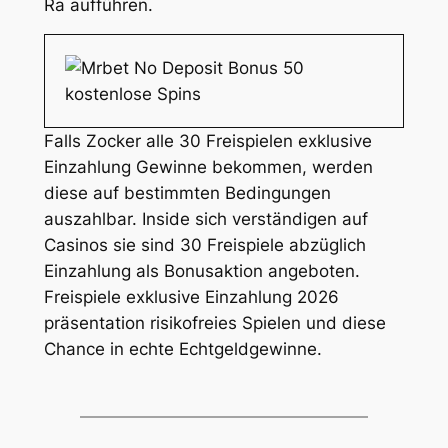
Ra aufführen.
Falls Zocker alle 30 Freispielen exklusive
Einzahlung Gewinne bekommen, werden
diese auf bestimmten Bedingungen
auszahlbar. Inside sich verständigen auf
Casinos sie sind 30 Freispiele abzüglich
Einzahlung als Bonusaktion angeboten.
Freispiele exklusive Einzahlung 2026
präsentation risikofreies Spielen und diese
Chance in echte Echtgeldgewinne.