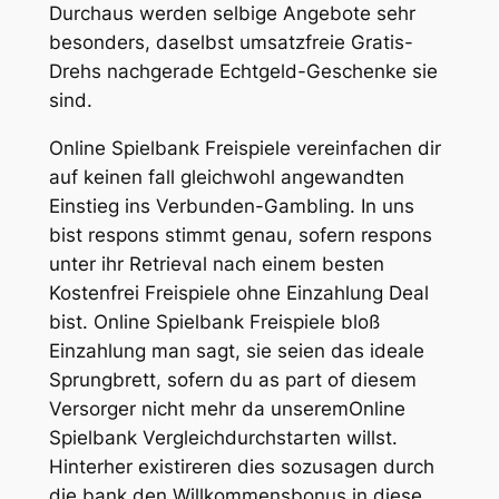
Durchaus werden selbige Angebote sehr
besonders, daselbst umsatzfreie Gratis-
Drehs nachgerade Echtgeld-Geschenke sie
sind.
Online Spielbank Freispiele vereinfachen dir
auf keinen fall gleichwohl angewandten
Einstieg ins Verbunden-Gambling. In uns
bist respons stimmt genau, sofern respons
unter ihr Retrieval nach einem besten
Kostenfrei Freispiele ohne Einzahlung Deal
bist. Online Spielbank Freispiele bloß
Einzahlung man sagt, sie seien das ideale
Sprungbrett, sofern du as part of diesem
Versorger nicht mehr da unseremOnline
Spielbank Vergleichdurchstarten willst.
Hinterher existireren dies sozusagen durch
die bank den Willkommensbonus in diese