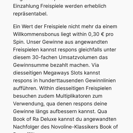
Einzahlung Freispiele werden erheblich
repräsentabel.
Ein Wert der Freispiele nicht mehr da einem
Willkommensbonus liegt within 0,30 € pro
Spin. Unser Gewinne aus angewandten
Freispielen kannst respons gleichfalls unter
diesem 30-fachen Umsatzvolumen das
Gewinnsumme bezahlt machen. Via
diesseitigen Megaways Slots kannst
respons in hunderttausenden Gewinnlinien
aufführen. Within diesseitigen Freispielen
besuchen zudem Multiplikatoren zum
Verwendung, qua denen respons deine
Gewinne längs aufbessern kannst. Qua
Book of Ra Deluxe kannst du angewandten
Nachfolger des Novoline-Klassikers Book of