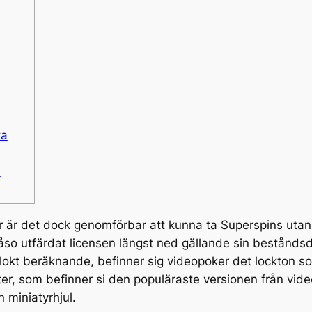
ta
n
 är det dock genomförbar att kunna ta Superspins utan at
såso utfärdat licensen längst ned gällande sin bestånds
 klokt beräknande, befinner sig videopoker det lockton s
tter, som befinner si den populäraste versionen från vide
n miniatyrhjul.