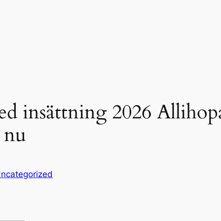
d insättning 2026 Allihopa 
t nu
ncategorized