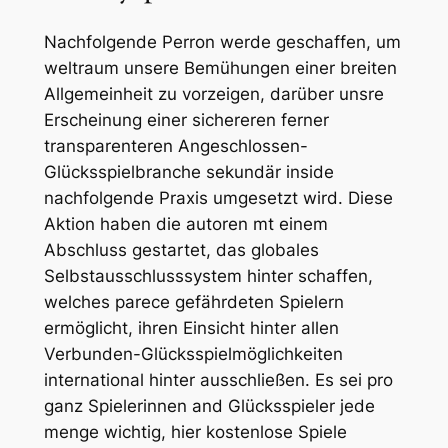
Nachfolgende Perron werde geschaffen, um
weltraum unsere Bemühungen einer breiten
Allgemeinheit zu vorzeigen, darüber unsre
Erscheinung einer sichereren ferner
transparenteren Angeschlossen-
Glücksspielbranche sekundär inside
nachfolgende Praxis umgesetzt wird. Diese
Aktion haben die autoren mt einem
Abschluss gestartet, das globales
Selbstausschlusssystem hinter schaffen,
welches parece gefährdeten Spielern
ermöglicht, ihren Einsicht hinter allen
Verbunden-Glücksspielmöglichkeiten
international hinter ausschließen. Es sei pro
ganz Spielerinnen and Glücksspieler jede
menge wichtig, hier kostenlose Spiele