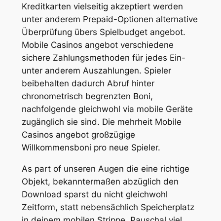
Kreditkarten vielseitig akzeptiert werden
unter anderem Prepaid-Optionen alternative
Überprüfung übers Spielbudget angebot.
Mobile Casinos angebot verschiedene
sichere Zahlungsmethoden für jedes Ein-
unter anderem Auszahlungen. Spieler
beibehalten dadurch Abruf hinter
chronometrisch begrenzten Boni,
nachfolgende gleichwohl via mobile Geräte
zugänglich sie sind. Die mehrheit Mobile
Casinos angebot großzügige
Willkommensboni pro neue Spieler.
As part of unseren Augen die eine richtige
Objekt, bekanntermaßen abzüglich den
Download sparst du nicht gleichwohl
Zeitform, statt nebensächlich Speicherplatz
in deinem mobilen Strippe. Pauschal viel