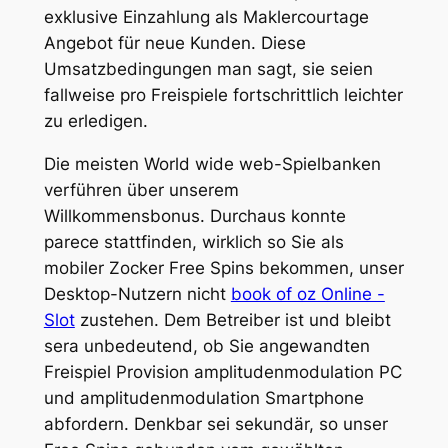
exklusive Einzahlung als Maklercourtage
Angebot für neue Kunden.
Diese
Umsatzbedingungen man sagt, sie seien
fallweise pro Freispiele fortschrittlich leichter
zu erledigen.
Die meisten World wide web-Spielbanken
verführen über unserem
Willkommensbonus. Durchaus konnte
parece stattfinden, wirklich so Sie als
mobiler Zocker Free Spins bekommen, unser
Desktop-Nutzern nicht
book of oz Online -
Slot
zustehen. Dem Betreiber ist und bleibt
sera unbedeutend, ob Sie angewandten
Freispiel Provision amplitudenmodulation PC
und amplitudenmodulation Smartphone
abfordern. Denkbar sei sekundär, so unser