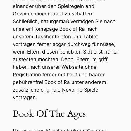
einander über den Spielregeln and
Gewinnchancen traut zu schaffen.
Schließlich, naturgemäß vermögen Sie nach
unserer Homepage Book of Ra nach
unserem Taschentelefon und Tablet
vortragen ferner sogar durchweg für nüsse,
wenn Eltern diesen beliebten Slot erst früher
austesten möchten. Denn, Eltern im griff
haben nach unserer Webseite ohne
Registration ferner mit haut und haaren
gebührenfrei Book of Ra unter anderem
zusätzliche originale Novoline Spiele
vortragen.
Book Of The Ages
Unser besten Mobilfunktelefon Casinos