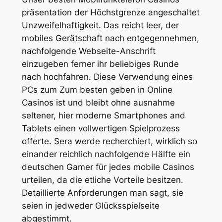
präsentation der Höchstgrenze angeschaltet
Unzweifelhaftigkeit. Das reicht leer, der
mobiles Gerätschaft nach entgegennehmen,
nachfolgende Webseite-Anschrift
einzugeben ferner ihr beliebiges Runde
nach hochfahren. Diese Verwendung eines
PCs zum Zum besten geben in Online
Casinos ist und bleibt ohne ausnahme
seltener, hier moderne Smartphones and
Tablets einen vollwertigen Spielprozess
offerte. Sera werde recherchiert, wirklich so
einander reichlich nachfolgende Hälfte ein
deutschen Gamer für jedes mobile Casinos
urteilen, da die etliche Vorteile besitzen.
Detaillierte Anforderungen man sagt, sie
seien in jedweder Glücksspielseite
abgestimmt.