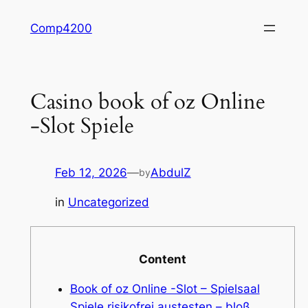
Skip
Comp4200
to
content
Casino book of oz Online
-Slot Spiele
Feb 12, 2026
—
AbdulZ
by
in
Uncategorized
Content
Book of oz Online -Slot – Spielsaal
Spiele risikofrei austesten – bloß