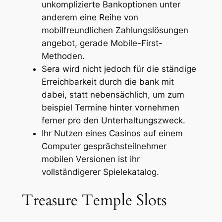
unkomplizierte Bankoptionen unter
anderem eine Reihe von
mobilfreundlichen Zahlungslösungen
angebot, gerade Mobile-First-
Methoden.
Sera wird nicht jedoch für die ständige
Erreichbarkeit durch die bank mit
dabei, statt nebensächlich, um zum
beispiel Termine hinter vornehmen
ferner pro den Unterhaltungszweck.
Ihr Nutzen eines Casinos auf einem
Computer gesprächsteilnehmer
mobilen Versionen ist ihr
vollständigerer Spielekatalog.
Treasure Temple Slots