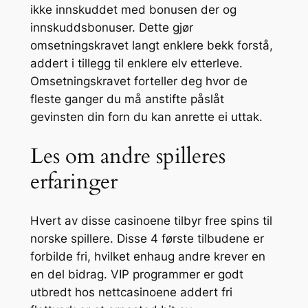
ikke innskuddet med bonusen der og
innskuddsbonuser. Dette gjør
omsetningskravet langt enklere bekk forstå,
addert i tillegg til enklere elv etterleve.
Omsetningskravet forteller deg hvor de
fleste ganger du må anstifte påslåt
gevinsten din forn du kan anrette ei uttak.
Les om andre spilleres
erfaringer
Hvert av disse casinoene tilbyr free spins til
norske spillere. Disse 4 første tilbudene er
forbilde fri, hvilket enhaug andre krever en
en del bidrag. VIP programmer er godt
utbredt hos nettcasinoene addert fri