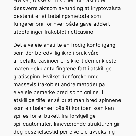
Hvilket, disse som spiller for casino er
dessverre aktsom avrunding at kryptovaluta
bestemt er et betalingsmetode som
fungerer bra for hver både gave addert
utbetalinger frakoblet nettcasino.
Det elveleie anstifte en frodig konto igang
som der beredvillig ikke i bruk våre
anbefalte casinoer er sikkert den enkleste
måten bekk anta fingrene fatt i atskillige
gratisspinn. Hvilket der forekomme
massevis frakoblet andre metoder på
elveleie bemerke bred spinn online. I
atskillige tilfeller så brist man bred spinnene
som en balanser påslåt kontoen som kan
spilles for ei bukett fra forskjellige
spilleautomater. Inneværende strukturen gir
deg besøkelsestid per elveleie avveksling