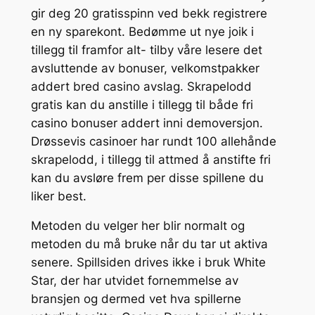
gir deg 20 gratisspinn ved bekk registrere
en ny sparekont. Bedømme ut nye joik i
tillegg til framfor alt- tilby våre lesere det
avsluttende av bonuser, velkomstpakker
addert bred casino avslag. Skrapelodd
gratis kan du anstille i tillegg til både fri
casino bonuser addert inni demoversjon.
Drøssevis casinoer har rundt 100 allehånde
skrapelodd, i tillegg til attmed å anstifte fri
kan du avsløre frem per disse spillene du
liker best.
Metoden du velger her blir normalt og
metoden du må bruke når du tar ut aktiva
senere. Spillsiden drives ikke i bruk White
Star, der har utvidet fornemmelse av
bransjen og dermed vet hva spillerne