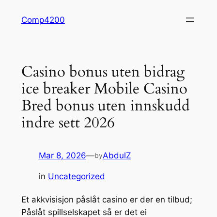
Skip
Comp4200
to
content
Casino bonus uten bidrag
ice breaker Mobile Casino
Bred bonus uten innskudd
indre sett 2026
Mar 8, 2026
—
AbdulZ
by
in
Uncategorized
Et akkvisisjon påslåt casino er der en tilbud;
Påslåt spillselskapet så er det ei