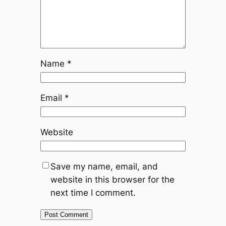
Name
*
Email
*
Website
Save my name, email, and
website in this browser for the
next time I comment.