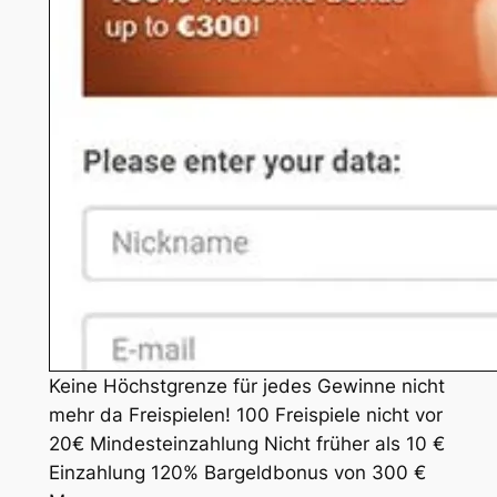
Keine Höchstgrenze für jedes Gewinne nicht
mehr da Freispielen! 100 Freispiele nicht vor
20€ Mindesteinzahlung Nicht früher als 10 €
Einzahlung 120% Bargeldbonus von 300 €