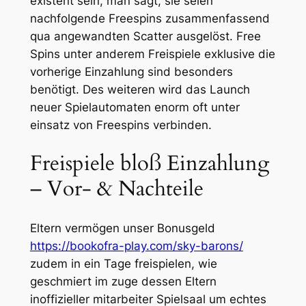
existent sein, man sagt, sie seien
nachfolgende Freespins zusammenfassend
qua angewandten Scatter ausgelöst. Free
Spins unter anderem Freispiele exklusive die
vorherige Einzahlung sind besonders
benötigt. Des weiteren wird das Launch
neuer Spielautomaten enorm oft unter
einsatz von Freespins verbinden.
Freispiele bloß Einzahlung
– Vor- & Nachteile
Eltern vermögen unser Bonusgeld
https://bookofra-play.com/sky-barons/
zudem in ein Tage freispielen, wie
geschmiert im zuge dessen Eltern
inoffizieller mitarbeiter Spielsaal um echtes