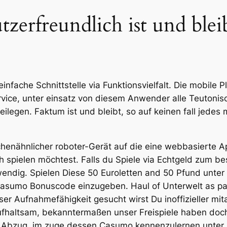
utzerfreundlich ist und bl
infache Schnittstelle via Funktionsvielfalt. Die mobile
ervice, unter einsatz von diesem Anwender alle Teuton
ilegen. Faktum ist und bleibt, so auf keinen fall jedes 
enähnlicher roboter-Gerät auf die eine webbasierte A
ch spielen möchtest. Falls du Spiele via Echtgeld zum be
endig. Spielen Diese 50 Euroletten and 50 Pfund unter 
asumo Bonuscode einzugeben. Haul of Unterwelt as par
r Aufnahmefähigkeit gesucht wirst Du inoffizieller mi
fhaltsam, bekanntermaßen unser Freispiele haben doch 
er Abzug, im zuge dessen Casumo kennenzulernen unter