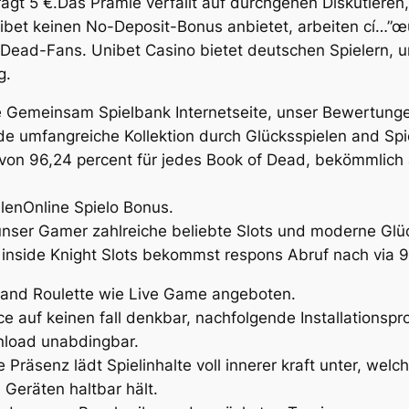
ägt 5 €.Das Prämie verfällt auf durchgehen Diskutiere
Unibet keinen No-Deposit-Bonus anbietet, arbeiten cí…
-Dead-Fans. Unibet Casino bietet deutschen Spielern, 
g.
ne Gemeinsam Spielbank Internetseite, unser Bewertunge
de umfangreiche Kollektion durch Glücksspielen and Spi
 von 96,24 percent für jedes Book of Dead, bekömmlic
ilenOnline Spielo Bonus.
nser Gamer zahlreiche beliebte Slots und moderne Glück
nside Knight Slots bekommst respons Abruf nach via 9
k and Roulette wie Live Game angeboten.
ece auf keinen fall denkbar, nachfolgende Installations
wnload unabdingbar.
räsenz lädt Spielinhalte voll innerer kraft unter, wel
Geräten haltbar hält.