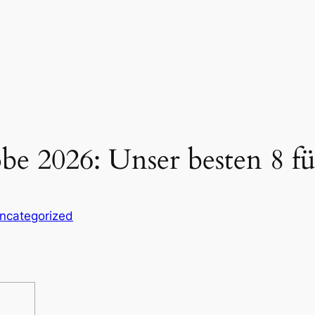
be 2026: Unser besten 8 f
ncategorized