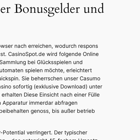
ber Bonusgelder und
owser nach erreichen, wodurch respons
st. CasinoSpot.de wird folgende Online
e Sammlung bei Glücksspielen und
utomaten spielen möchte, erleichtert
uickspin. Sie beherrschen unser Casumo
sino sofortig (exklusive Download) unter
rhalten Diese Einsicht nach einer Fülle
n Apparatur immerdar abfragen
beibehalten genoss, bis außer betrieb
Potential verringert. Der typischer