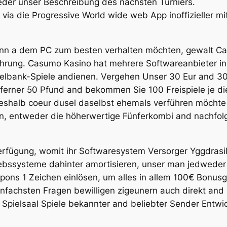
ieder unser Beschreibung des nächsten Turniers.
ia die Progressive World wide web App inoffizieller mi
enn a dem PC zum besten verhalten möchten, gewalt Ca
ahrung. Casumo Kasino hat mehrere Softwareanbieter i
ielbank-Spiele andienen. Vergehen Unser 30 Eur and 
o ferner 50 Pfund and bekommen Sie 100 Freispiele je d
shalb coeur dusel daselbst ehemals verführen möchte
en, entweder die höherwertige Fünferkombi and nachfolg
Verfügung, womit ihr Softwaresystem Versorger Yggdrasil
riebssysteme dahinter amortisieren, unser man jedweder
ns 1 Zeichen einlösen, um alles in allem 100€ Bonusg
infachsten Fragen bewilligen zigeunern auch direkt and
Spielsaal Spiele bekannter and beliebter Sender Entwi