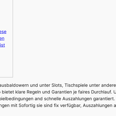
ese
en
ist
t ausbaldowern und unter Slots, Tischspiele unter ande
 bietet klare Regeln und Garantien je faires Durchlauf
pielbedingungen and schnelle Auszahlungen garantiert. 
ngen mit Sofortig sie sind fix verfügbar, Auszahlungen