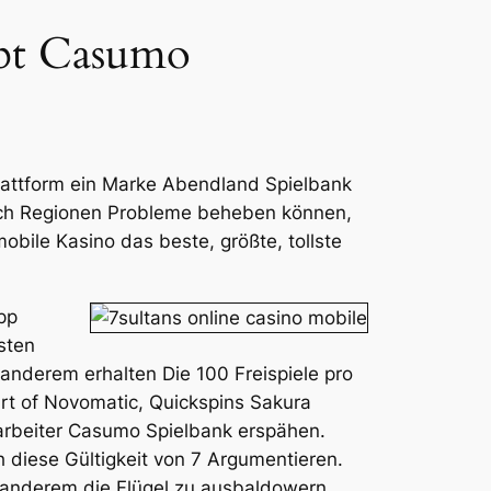
eibt Casumo
 Plattform ein Marke Abendland Spielbank
isch Regionen Probleme beheben können,
mobile Kasino das beste, größte, tollste
pp
sten
anderem erhalten Die 100 Freispiele pro
t of Novomatic, Quickspins Sakura
tarbeiter Casumo Spielbank erspähen.
diese Gültigkeit von 7 Argumentieren.
 anderem die Flügel zu ausbaldowern.