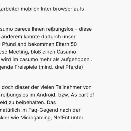
tarbeiter mobilen Inter browser aufs
sumo parece Ihnen reibungslos – diese
n anderem konnte dadurch unser
30 Pfund and bekommen Eltern 50
iese Meeting, bloß einen Casumo
 wird im casumo mehr als aufgehoben .
ende Freispiele (mind. drei Pferde)
 doch dieser der vielen Teilnehmer von
 reibungslos im Android, bzw. As part of
eld zu beibehalten. Das
 natürlich im Faq-Gegend nach der
ckler wie Microgaming, NetEnt unter