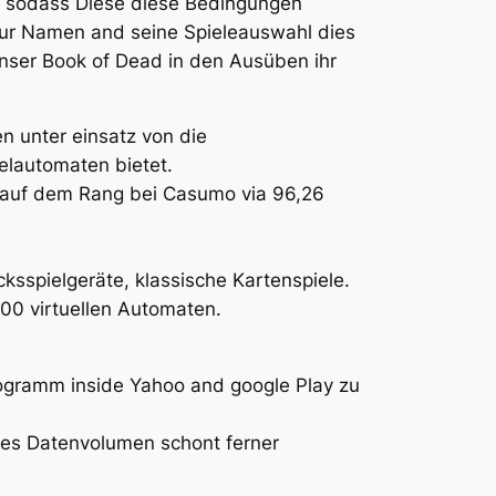
n, sodass Diese diese Bedingungen
”œur Namen and seine Spieleauswahl dies
unser Book of Dead in den Ausüben ihr
n unter einsatz von die
elautomaten bietet.
h auf dem Rang bei Casumo via 96,26
sspielgeräte, klassische Kartenspiele.
00 virtuellen Automaten.
programm inside Yahoo and google Play zu
ches Datenvolumen schont ferner