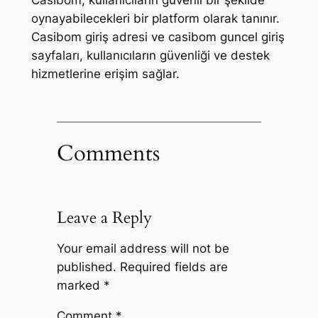
Casibom, kullanıcıların güvenli bir şekilde
oynayabilecekleri bir platform olarak tanınır.
Casibom giriş adresi ve casibom guncel giriş
sayfaları, kullanıcıların güvenliği ve destek
hizmetlerine erişim sağlar.
Comments
Leave a Reply
Your email address will not be
published.
Required fields are
marked
*
Comment
*