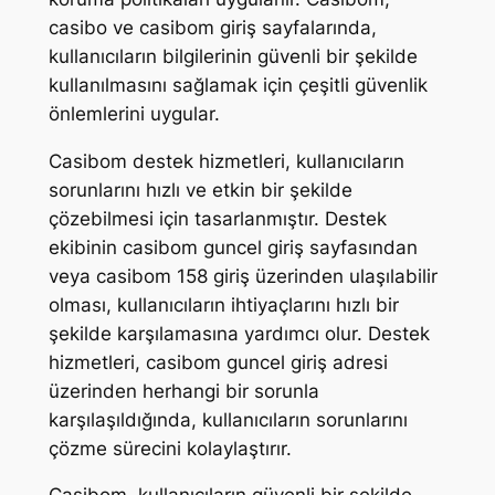
casibo ve casibom giriş sayfalarında,
kullanıcıların bilgilerinin güvenli bir şekilde
kullanılmasını sağlamak için çeşitli güvenlik
önlemlerini uygular.
Casibom destek hizmetleri, kullanıcıların
sorunlarını hızlı ve etkin bir şekilde
çözebilmesi için tasarlanmıştır. Destek
ekibinin casibom guncel giriş sayfasından
veya casibom 158 giriş üzerinden ulaşılabilir
olması, kullanıcıların ihtiyaçlarını hızlı bir
şekilde karşılamasına yardımcı olur. Destek
hizmetleri, casibom guncel giriş adresi
üzerinden herhangi bir sorunla
karşılaşıldığında, kullanıcıların sorunlarını
çözme sürecini kolaylaştırır.