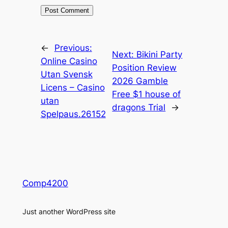
←
Previous:
Next:
Bikini Party
Online Casino
Position Review
Utan Svensk
2026 Gamble
Licens – Casino
Free $1 house of
utan
dragons Trial
→
Spelpaus.26152
Comp4200
Just another WordPress site