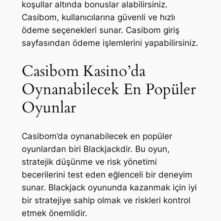
koşullar altında bonuslar alabilirsiniz.
Casibom, kullanıcılarına güvenli ve hızlı
ödeme seçenekleri sunar. Casibom giriş
sayfasından ödeme işlemlerini yapabilirsiniz.
Casibom Kasino’da
Oynanabilecek En Popüler
Oyunlar
Casibom’da oynanabilecek en popüler
oyunlardan biri Blackjackdir. Bu oyun,
stratejik düşünme ve risk yönetimi
becerilerini test eden eğlenceli bir deneyim
sunar. Blackjack oyununda kazanmak için iyi
bir stratejiye sahip olmak ve riskleri kontrol
etmek önemlidir.