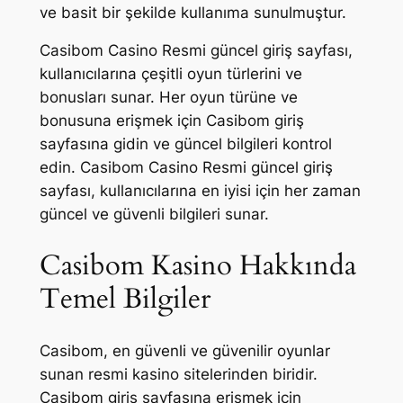
ve basit bir şekilde kullanıma sunulmuştur.
Casibom Casino Resmi güncel giriş sayfası,
kullanıcılarına çeşitli oyun türlerini ve
bonusları sunar. Her oyun türüne ve
bonusuna erişmek için Casibom giriş
sayfasına gidin ve güncel bilgileri kontrol
edin. Casibom Casino Resmi güncel giriş
sayfası, kullanıcılarına en iyisi için her zaman
güncel ve güvenli bilgileri sunar.
Casibom Kasino Hakkında
Temel Bilgiler
Casibom, en güvenli ve güvenilir oyunlar
sunan resmi kasino sitelerinden biridir.
Casibom giriş sayfasına erişmek için