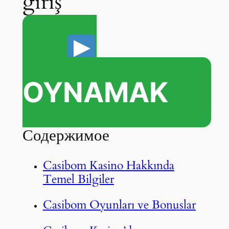
giriş
OYNAMAK
Содержимое
Casibom Kasino Hakkında
Temel Bilgiler
Casibom Oyunları ve Bonuslar