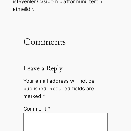
isteyenler Casibom platformunu tercih
etmelidir.
Comments
Leave a Reply
Your email address will not be
published.
Required fields are
marked
*
Comment
*