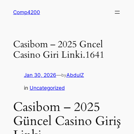
Skip
Comp4200
to
content
Casibom – 2025 Gncel
Casino Giri Linki.1641
Jan 30, 2026
—
AbdulZ
by
in
Uncategorized
Casibom – 2025
Güncel Casino Giriş