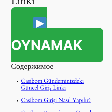
Linki
OYNAMAK
Содержимое
Casibom Gündeminizdeki
Güncel Giriş Linki
Casibom Girişi Nasıl Yapılır?