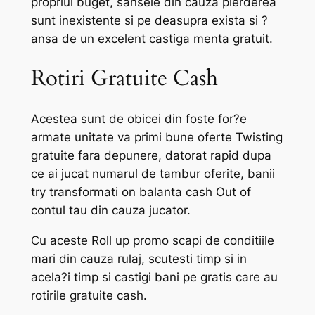
propriul buget, sansele din cauza pierderea
sunt inexistente si pe deasupra exista si ?
ansa de un excelent castiga menta gratuit.
Rotiri Gratuite Cash
Acestea sunt de obicei din foste for?e
armate unitate va primi bune oferte Twisting
gratuite fara depunere, datorat rapid dupa
ce ai jucat numarul de tambur oferite, banii
try transformati on balanta cash Out of
contul tau din cauza jucator.
Cu aceste Roll up promo scapi de conditiile
mari din cauza rulaj, scutesti timp si in
acela?i timp si castigi bani pe gratis care au
rotirile gratuite cash.