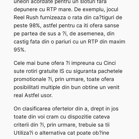
uneori acordate pentru un sloturi fara
depunere cu RTP mare. De exemplu, jocul
Reel Rush furnizeaza o rata din ca?tiguri de
peste 98%, astfel pentru ca iti ofera sanse
pe partea de sus a ?i, de asemenea, din
castig fata din o pariuri cu un RTP din maxim
95%.
Cele mai bune ofera ?i impreuna cu Cinci
sute rotiri gratuite IS cu siguranta pachetele
promotionale ?i, prin urmare, toate ofera
posibilitati multiple din bun obtine un venit
real Astfel usor.
On clasificarea ofertelor din a, drept in jos
toate din voi cram cu dispozitie cateva
criterii din ?i, prin urmare, trebuie sa tii
Utiliza?i o alternativa cat poate ob?ine