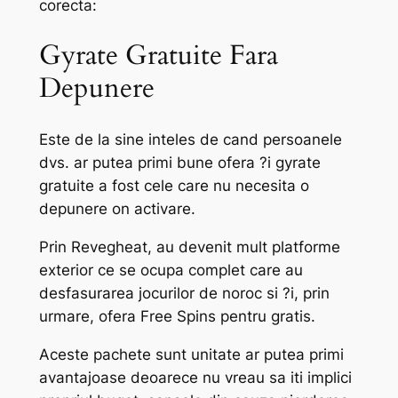
corecta:
Gyrate Gratuite Fara
Depunere
Este de la sine inteles de cand persoanele
dvs. ar putea primi bune ofera ?i gyrate
gratuite a fost cele care nu necesita o
depunere on activare.
Prin Revegheat, au devenit mult platforme
exterior ce se ocupa complet care au
desfasurarea jocurilor de noroc si ?i, prin
urmare, ofera Free Spins pentru gratis.
Aceste pachete sunt unitate ar putea primi
avantajoase deoarece nu vreau sa iti implici