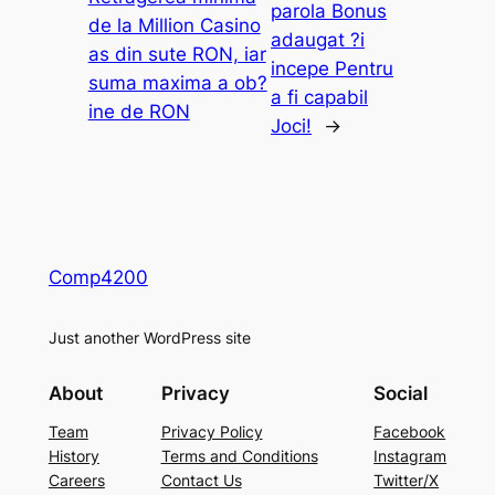
parola Bonus
de la Million Casino
adaugat ?i
as din sute RON, iar
incepe Pentru
suma maxima a ob?
a fi capabil
ine de RON
Joci!
→
Comp4200
Just another WordPress site
About
Privacy
Social
Team
Privacy Policy
Facebook
History
Terms and Conditions
Instagram
Careers
Contact Us
Twitter/X