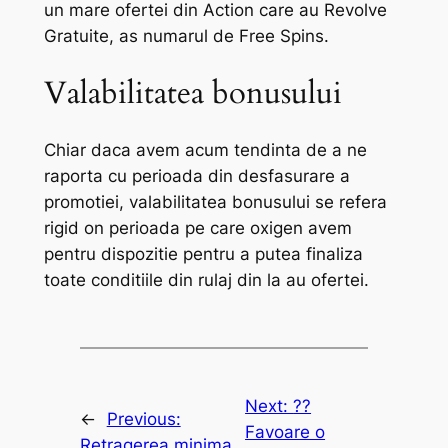
un mare ofertei din Action care au Revolve
Gratuite, as numarul de Free Spins.
Valabilitatea bonusului
Chiar daca avem acum tendinta de a ne
raporta cu perioada din desfasurare a
promotiei, valabilitatea bonusului se refera
rigid on perioada pe care oxigen avem
pentru dispozitie pentru a putea finaliza
toate conditiile din rulaj din la au ofertei.
Next:
??
←
Previous:
Favoare o
Retragerea minima