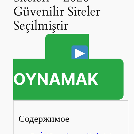
Güvenilir Siteler
Seçilmiştir
OYNAMAK
Содержимое