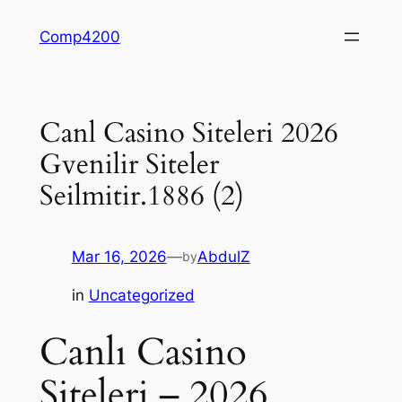
Skip
Comp4200
to
content
Canl Casino Siteleri 2026
Gvenilir Siteler
Seilmitir.1886 (2)
Mar 16, 2026
—
AbdulZ
by
in
Uncategorized
Canlı Casino
Siteleri – 2026