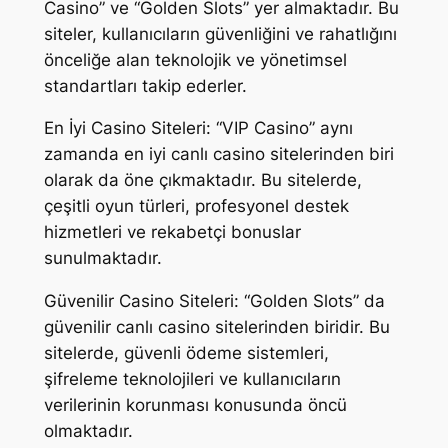
Casino” ve “Golden Slots” yer almaktadır. Bu
siteler, kullanıcıların güvenliğini ve rahatlığını
önceliğe alan teknolojik ve yönetimsel
standartları takip ederler.
En İyi Casino Siteleri: “VIP Casino” aynı
zamanda en iyi canlı casino sitelerinden biri
olarak da öne çıkmaktadır. Bu sitelerde,
çeşitli oyun türleri, profesyonel destek
hizmetleri ve rekabetçi bonuslar
sunulmaktadır.
Güvenilir Casino Siteleri: “Golden Slots” da
güvenilir canlı casino sitelerinden biridir. Bu
sitelerde, güvenli ödeme sistemleri,
şifreleme teknolojileri ve kullanıcıların
verilerinin korunması konusunda öncü
olmaktadır.