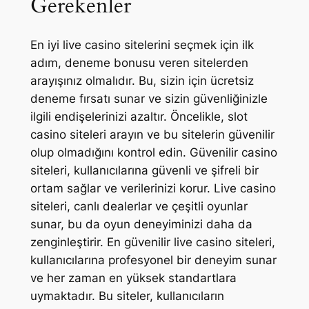
Gerekenler
En iyi live casino sitelerini seçmek için ilk
adım, deneme bonusu veren sitelerden
arayışınız olmalıdır. Bu, sizin için ücretsiz
deneme fırsatı sunar ve sizin güvenliğinizle
ilgili endişelerinizi azaltır. Öncelikle, slot
casino siteleri arayın ve bu sitelerin güvenilir
olup olmadığını kontrol edin. Güvenilir casino
siteleri, kullanıcılarına güvenli ve şifreli bir
ortam sağlar ve verilerinizi korur. Live casino
siteleri, canlı dealerlar ve çeşitli oyunlar
sunar, bu da oyun deneyiminizi daha da
zenginleştirir. En güvenilir live casino siteleri,
kullanıcılarına profesyonel bir deneyim sunar
ve her zaman en yüksek standartlara
uymaktadır. Bu siteler, kullanıcıların