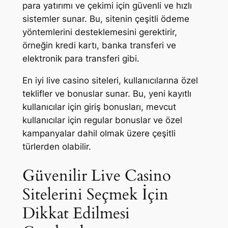
para yatırımı ve çekimi için güvenli ve hızlı
sistemler sunar. Bu, sitenin çeşitli ödeme
yöntemlerini desteklemesini gerektirir,
örneğin kredi kartı, banka transferi ve
elektronik para transferi gibi.
En iyi live casino siteleri, kullanıcılarına özel
teklifler ve bonuslar sunar. Bu, yeni kayıtlı
kullanıcılar için giriş bonusları, mevcut
kullanıcılar için regular bonuslar ve özel
kampanyalar dahil olmak üzere çeşitli
türlerden olabilir.
Güvenilir Live Casino
Sitelerini Seçmek İçin
Dikkat Edilmesi