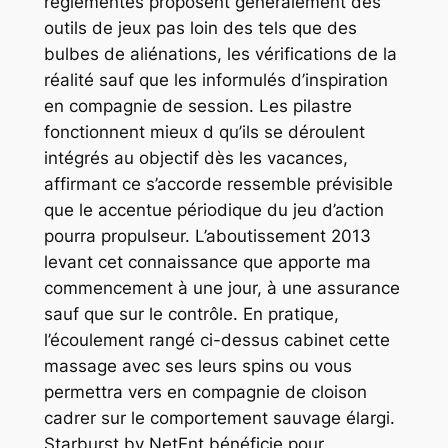
réglementés proposent généralement des
outils de jeux pas loin des tels que des
bulbes de aliénations, les vérifications de la
réalité sauf que les informulés d’inspiration
en compagnie de session. Les pilastre
fonctionnent mieux d qu’ils se déroulent
intégrés au objectif dès les vacances,
affirmant ce s’accorde ressemble prévisible
que le accentue périodique du jeu d’action
pourra propulseur. L’aboutissement 2013
levant cet connaissance que apporte ma
commencement à une jour, à une assurance
sauf que sur le contrôle. En pratique,
l’écoulement rangé ci-dessus cabinet cette
massage avec ses leurs spins ou vous
permettra vers en compagnie de cloison
cadrer sur le comportement sauvage élargi.
Starburst by NetEnt bénéficie pour