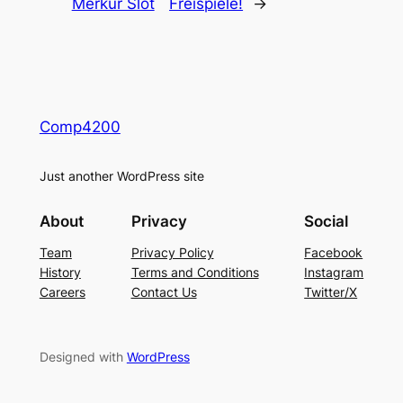
Merkur Slot
Freispiele!
→
Comp4200
Just another WordPress site
About
Privacy
Social
Team
Privacy Policy
Facebook
History
Terms and Conditions
Instagram
Careers
Contact Us
Twitter/X
Designed with
WordPress