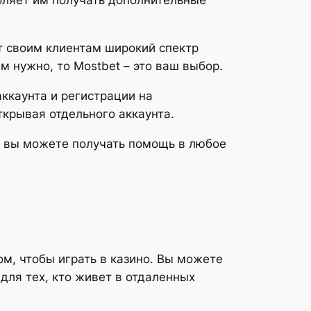
воляет им получать дополнительные
ет своим клиентам широкий спектр
м нужно, то Mostbet – это ваш выбор.
ккаунта и регистрации на
ткрывая отдельного аккаунта.
то вы можете получать помощь в любое
м, чтобы играть в казино. Вы можете
для тех, кто живет в отдаленных