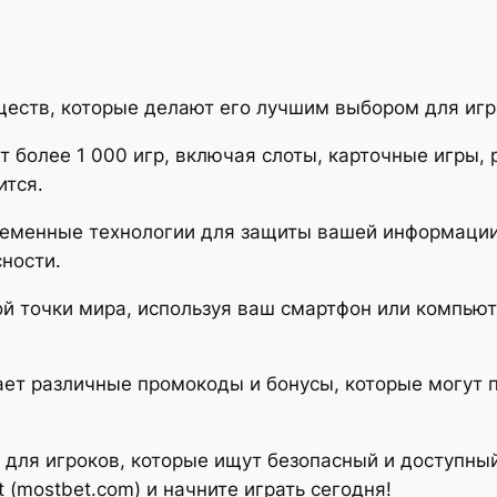
ществ, которые делают его лучшим выбором для игр
 более 1 000 игр, включая слоты, карточные игры, р
ится.
ременные технологии для защиты вашей информации.
сности.
ой точки мира, используя ваш смартфон или компьют
ет различные промокоды и бонусы, которые могут п
 для игроков, которые ищут безопасный и доступный
(mostbet.com) и начните играть сегодня!