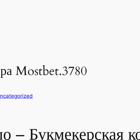
ра Mostbet.3780
ncategorized
ло – Букмекерская к