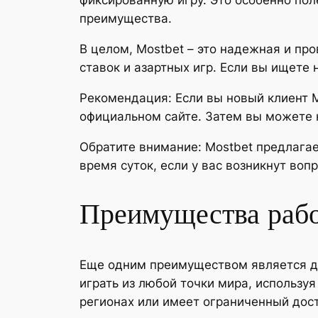
фиксированную игру. Это особенно пол
преимущества.
В целом, Mostbet – это надежная и пр
ставок и азартных игр. Если вы ищете 
Рекомендация: Если вы новый клиент M
официальном сайте. Затем вы можете на
Обратите внимание: Mostbet предлагае
время суток, если у вас возникнут воп
Преимущества рабо
Еще одним преимуществом является дос
играть из любой точки мира, использу
регионах или имеет ограниченный дост