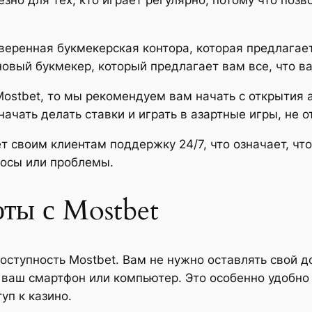
езно для тех, кто играет регулярно, потому что поз
оверенная букмекерская контора, которая предлага
новый букмекер, который предлагает вам все, что ва
ostbet, то мы рекомендуем вам начать с открытия а
чать делать ставки и играть в азартные игры, не о
т своим клиентам поддержку 24/7, что означает, ч
росы или проблемы.
ты с Mostbet
тупность Mostbet. Вам не нужно оставлять свой до
я ваш смартфон или компьютер. Это особенно удобно 
уп к казино.