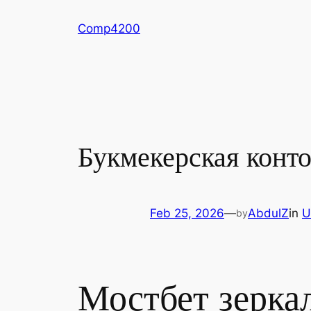
Skip
Comp4200
to
content
Букмекерская конто
Feb 25, 2026
—
AbdulZ
in
U
by
Мостбет зерка