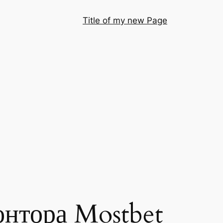
Title of my new Page
онтора Mostbet