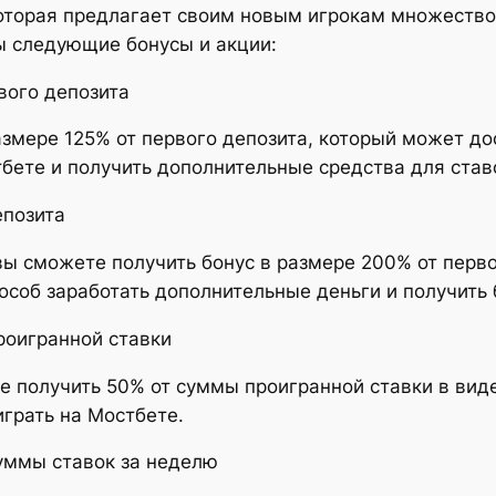
которая предлагает своим новым игрокам множеств
ы следующие бонусы и акции:
вого депозита
азмере 125% от первого депозита, который может до
тбете и получить дополнительные средства для став
епозита
 вы сможете получить бонус в размере 200% от перв
особ заработать дополнительные деньги и получить
роигранной ставки
те получить 50% от суммы проигранной ставки в виде
грать на Мостбете.
суммы ставок за неделю