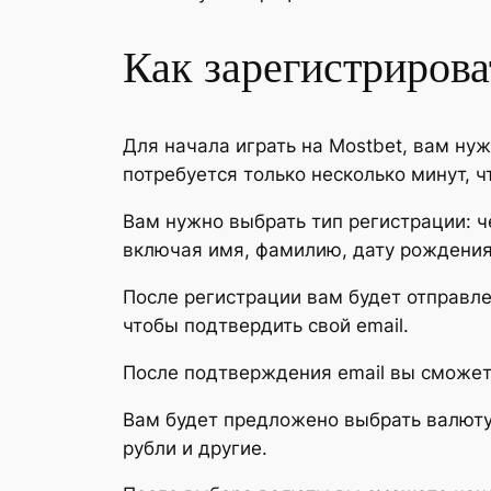
Как зарегистрирова
Для начала играть на Mostbet, вам ну
потребуется только несколько минут, 
Вам нужно выбрать тип регистрации: ч
включая имя, фамилию, дату рождения
После регистрации вам будет отправле
чтобы подтвердить свой email.
После подтверждения email вы сможете 
Вам будет предложено выбрать валюту,
рубли и другие.