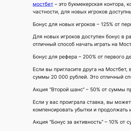
мостбет
– это букмекерская контора, 
частности, для новых игроков доступн
Бонус для новых игроков – 125% от пер
Для новых игроков доступен бонус в р
отличный способ начать играть на Мос
Бонус для рефера – 200% от первого д
Если вы пригласите друга на Мостбет,
суммы 20 000 рублей. Это отличный сп
Акция “Второй шанс” – 50% от суммы п
Если у вас проиграла ставка, вы може
компенсировать убытки и продолжать и
Акция “Бонус за активность” – 10% от 