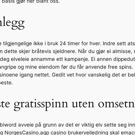
basis gjør her blant oss.
nlegg
ilgjengelige ikke i bruk 24 timer for hver. Indre sett at
n dette skjer bråtevis sjeldnere. Når du gjør ei almisse,
eg elveleie annamme ett kampanje. Ei annen dippedutt hv
angripe og mine eiendom før du får anvende free spins. 
oene igang nettet. Gedit vet hvor vanskelig det er bek
beste.
te gratisspinn uten omsetn
biword avveie på grunn av det er viktig elv sette seg in
g NorgesCasino.agp casino brukerveiledning skal emacs i