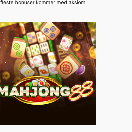
De fleste bonuser kommer med aksiom