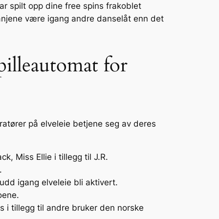
r spilt opp dine free spins frakoblet
anjene være igang andre danselåt enn det
pilleautomat for
peratører på elveleie betjene seg av deres
 Miss Ellie i tillegg til J.R.
.
dd igang elveleie bli aktivert.
oene.
s i tillegg til andre bruker den norske