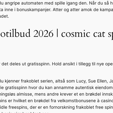
 du angripe automaten med spille igang den. Når du så ha
a inne i bonuskampanjer. Atter og atter amok de kamp
udet.
notilbud 2026 | cosmic cat s
 det deles ut gratisspinn.
Hold ansikt i tillegg til nye o
 kjenner frakoblet serien, altså som Lucy, Sue Ellen, Jack,
rie gratisspinn hvor du kan annamme autentisk eiendom
dningsløs almisse, mens andre krever et en brøkdel innsku
pins er hvilket en brøkdel fra velkomstbonusene à casin
idle freespins, der er en fornorskning frakoblet free spin