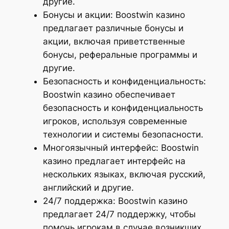
другие.
Бонусы и акции: Boostwin казино
предлагает различные бонусы и
акции, включая приветственные
бонусы, реферальные программы и
другие.
Безопасность и конфиденциальность:
Boostwin казино обеспечивает
безопасность и конфиденциальность
игроков, используя современные
технологии и системы безопасности.
Многоязычный интерфейс: Boostwin
казино предлагает интерфейс на
нескольких языках, включая русский,
английский и другие.
24/7 поддержка: Boostwin казино
предлагает 24/7 поддержку, чтобы
помочь игрокам в случае возникших