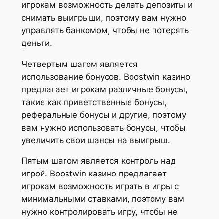
игрокам возможность делать депозиты и
снимать выигрыши, поэтому вам нужно
управлять банкомом, чтобы не потерять
деньги.
Четвертым шагом является
использование бонусов. Boostwin казино
предлагает игрокам различные бонусы,
такие как приветственные бонусы,
реферальные бонусы и другие, поэтому
вам нужно использовать бонусы, чтобы
увеличить свои шансы на выигрыш.
Пятым шагом является контроль над
игрой. Boostwin казино предлагает
игрокам возможность играть в игры с
минимальными ставками, поэтому вам
нужно контролировать игру, чтобы не