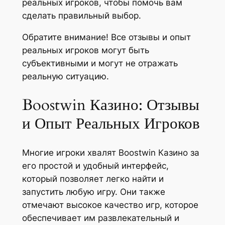
реальных игроков, чтобы помочь вам
сделать правильный выбор.
Обратите внимание! Все отзывы и опыт
реальных игроков могут быть
субъективными и могут не отражать
реальную ситуацию.
Boostwin Казино: Отзывы
и Опыт Реальных Игроков
Многие игроки хвалят Boostwin Казино за
его простой и удобный интерфейс,
который позволяет легко найти и
запустить любую игру. Они также
отмечают высокое качество игр, которое
обеспечивает им развлекательный и