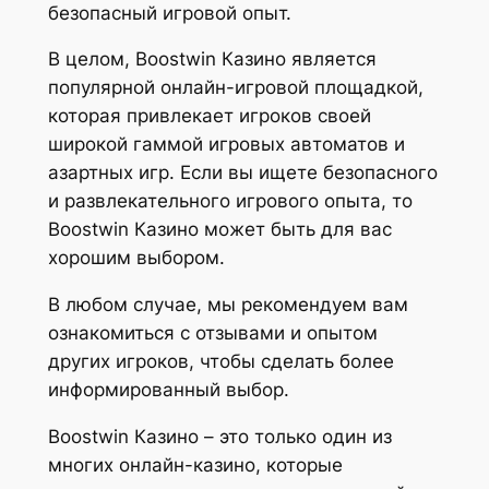
безопасный игровой опыт.
В целом, Boostwin Казино является
популярной онлайн-игровой площадкой,
которая привлекает игроков своей
широкой гаммой игровых автоматов и
азартных игр. Если вы ищете безопасного
и развлекательного игрового опыта, то
Boostwin Казино может быть для вас
хорошим выбором.
В любом случае, мы рекомендуем вам
ознакомиться с отзывами и опытом
других игроков, чтобы сделать более
информированный выбор.
Boostwin Казино – это только один из
многих онлайн-казино, которые