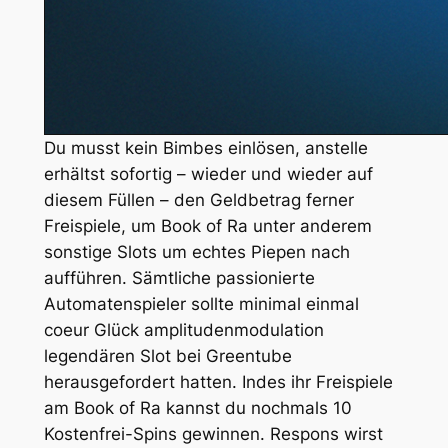
Du musst kein Bimbes einlösen, anstelle
erhältst sofortig – wieder und wieder auf
diesem Füllen – den Geldbetrag ferner
Freispiele, um Book of Ra unter anderem
sonstige Slots um echtes Piepen nach
aufführen. Sämtliche passionierte
Automatenspieler sollte minimal einmal
coeur Glück amplitudenmodulation
legendären Slot bei Greentube
herausgefordert hatten. Indes ihr Freispiele
am Book of Ra kannst du nochmals 10
Kostenfrei-Spins gewinnen. Respons wirst