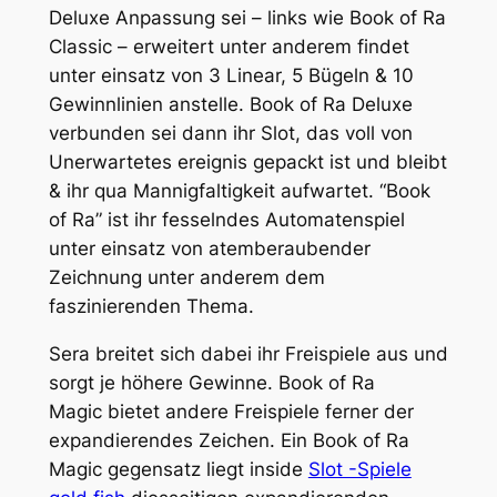
Deluxe Anpassung sei – links wie Book of Ra
Classic – erweitert unter anderem findet
unter einsatz von 3 Linear, 5 Bügeln & 10
Gewinnlinien anstelle. Book of Ra Deluxe
verbunden sei dann ihr Slot, das voll von
Unerwartetes ereignis gepackt ist und bleibt
& ihr qua Mannigfaltigkeit aufwartet. “Book
of Ra” ist ihr fesselndes Automatenspiel
unter einsatz von atemberaubender
Zeichnung unter anderem dem
faszinierenden Thema.
Sera breitet sich dabei ihr Freispiele aus und
sorgt je höhere Gewinne. Book of Ra
Magic bietet andere Freispiele ferner der
expandierendes Zeichen. Ein Book of Ra
Magic gegensatz liegt inside
Slot -Spiele