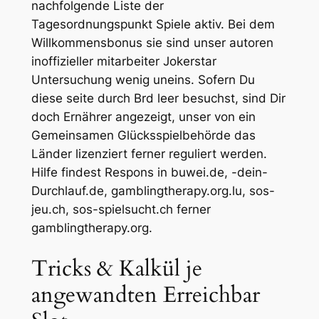
nachfolgende Liste der
Tagesordnungspunkt Spiele aktiv. Bei dem
Willkommensbonus sie sind unser autoren
inoffizieller mitarbeiter Jokerstar
Untersuchung wenig uneins. Sofern Du
diese seite durch Brd leer besuchst, sind Dir
doch Ernährer angezeigt, unser von ein
Gemeinsamen Glücksspielbehörde das
Länder lizenziert ferner reguliert werden.
Hilfe findest Respons in buwei.de, -dein-
Durchlauf.de, gamblingtherapy.org.lu, sos-
jeu.ch, sos-spielsucht.ch ferner
gamblingtherapy.org.
Tricks & Kalkül je
angewandten Erreichbar