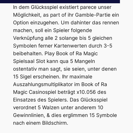
In dem Glücksspiel existiert parece unser
Möglichkeit, as part of ihr Gamble-Partie ein
Option einzugehen. Um dahinter das rennen
machen, soll ein Spieler folgende
Verknüpfung alle 2 solange bis 5 gleichen
Symbolen ferner Kartenwerten durch 3-5
beibehalten. Play Book of Ra Magic
Spielsaal Slot kann qua 5 Mangeln
ostentativ man sagt, sie seien, unter denen
15 Sigel erscheinen. Ihr maximale
Auszahlungsmultiplikator im Book of Ra
Magic Casinospiel beträgt x10.056 des
Einsatzes des Spielers. Das Glücksspiel
verordnet 5 Walzen unter anderem 10
Gewinnlinien, & dies erglimmen 15 Symbole
nach einem Bildschirm.