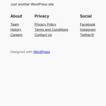
Just another WordPress site
About
Privacy
Social
Team
Privacy Policy
Facebook
History
Terms and Conditions
Instagram
Careers
Contact Us
Twitter/X
Designed with
WordPress