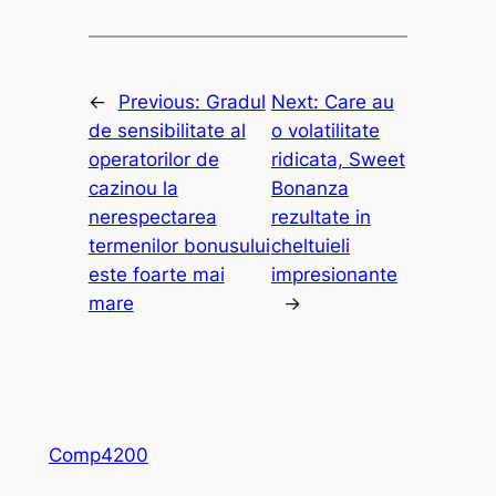
←
Previous:
Gradul
Next:
Care au
de sensibilitate al
o volatilitate
operatorilor de
ridicata, Sweet
cazinou la
Bonanza
nerespectarea
rezultate in
termenilor bonusului
cheltuieli
este foarte mai
impresionante
mare
→
Comp4200