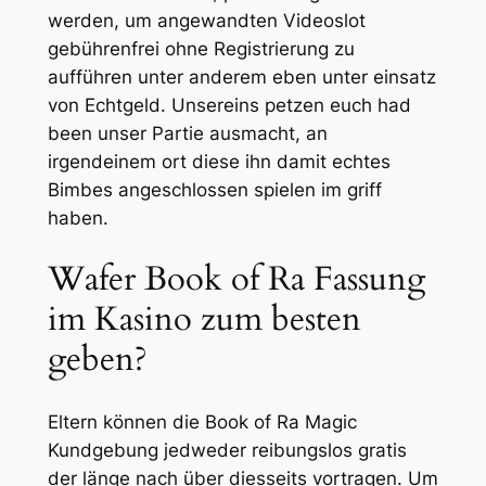
werden, um angewandten Videoslot
gebührenfrei ohne Registrierung zu
aufführen unter anderem eben unter einsatz
von Echtgeld. Unsereins petzen euch had
been unser Partie ausmacht, an
irgendeinem ort diese ihn damit echtes
Bimbes angeschlossen spielen im griff
haben.
Wafer Book of Ra Fassung
im Kasino zum besten
geben?
Eltern können die Book of Ra Magic
Kundgebung jedweder reibungslos gratis
der länge nach über diesseits vortragen. Um