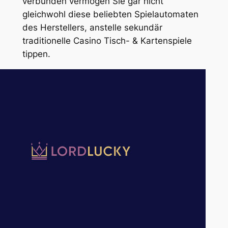
verbunden vermögen Sie gar nicht
gleichwohl diese beliebten Spielautomaten
des Herstellers, anstelle sekundär
traditionelle Casino Tisch- & Kartenspiele
tippen.