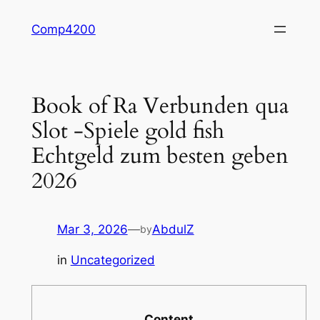
Skip
Comp4200
to
content
Book of Ra Verbunden qua
Slot -Spiele gold fish
Echtgeld zum besten geben
2026
Mar 3, 2026
—
AbdulZ
by
in
Uncategorized
Content