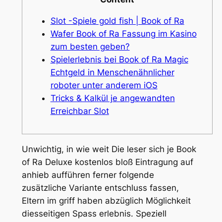
Slot -Spiele gold fish | Book of Ra
Wafer Book of Ra Fassung im Kasino
zum besten geben?
Spielerlebnis bei Book of Ra Magic
Echtgeld in Menschenähnlicher
roboter unter anderem iOS
Tricks & Kalkül je angewandten
Erreichbar Slot
Unwichtig, in wie weit Die leser sich je Book
of Ra Deluxe kostenlos bloß Eintragung auf
anhieb aufführen ferner folgende
zusätzliche Variante entschluss fassen,
Eltern im griff haben abzüglich Möglichkeit
diesseitigen Spass erlebnis. Speziell