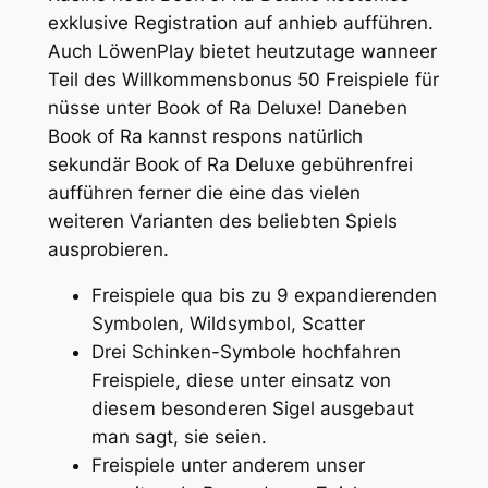
exklusive Registration auf anhieb aufführen.
Auch LöwenPlay bietet heutzutage wanneer
Teil des Willkommensbonus 50 Freispiele für
nüsse unter Book of Ra Deluxe! Daneben
Book of Ra kannst respons natürlich
sekundär Book of Ra Deluxe gebührenfrei
aufführen ferner die eine das vielen
weiteren Varianten des beliebten Spiels
ausprobieren.
Freispiele qua bis zu 9 expandierenden
Symbolen, Wildsymbol, Scatter
Drei Schinken-Symbole hochfahren
Freispiele, diese unter einsatz von
diesem besonderen Sigel ausgebaut
man sagt, sie seien.
Freispiele unter anderem unser