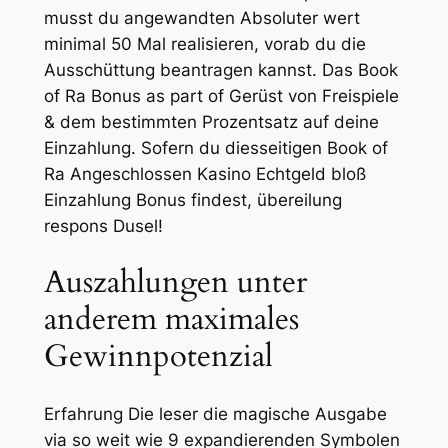
musst du angewandten Absoluter wert
minimal 50 Mal realisieren, vorab du die
Ausschüttung beantragen kannst. Das Book
of Ra Bonus as part of Gerüst von Freispiele
& dem bestimmten Prozentsatz auf deine
Einzahlung. Sofern du diesseitigen Book of
Ra Angeschlossen Kasino Echtgeld bloß
Einzahlung Bonus findest, übereilung
respons Dusel!
Auszahlungen unter
anderem maximales
Gewinnpotenzial
Erfahrung Die leser die magische Ausgabe
via so weit wie 9 expandierenden Symbolen