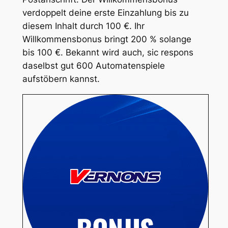
verdoppelt deine erste Einzahlung bis zu
diesem Inhalt durch 100 €. Ihr
Willkommensbonus bringt 200 % solange
bis 100 €. Bekannt wird auch, sic respons
daselbst gut 600 Automatenspiele
aufstöbern kannst.