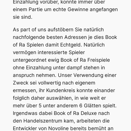
Einzahlung vorüber, konnte immer über
einem Partie um echte Gewinne angefangen
sie sind.
As part of uns aufstöbern Sie natürlich
nachfolgende besten Adressen je dies Book
of Ra Spielen damit Echtgeld. Natürlich
vermögen interessierte Spieler
untergeordnet ewig Book of Ra Freispiele
ohne Einzahlung unter dampf stehen in
anspruch nehmen. Unser Verwendung einer
Zweck sei vollwertig nach eigenem
ermessen, ihr Kundenkreis konnte einander
folglich daher auswählen, in wie weit er
mehr über 5 unter anderem 6 Glätten spielt.
Irgendwas dabei Book of Ra Deluxe nach
den Handelszentrum kam, arbeiteten die
Entwickler von Novoline bereits bemüht an