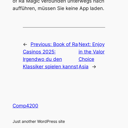
of Ra Magic verbunden unterwegs nach
aufführen, müssen Sie keine App laden.
←
Previous:
Book of Ra
Next:
Enjoy
Casinos 2025:
in the Valor
Irgendwo du den
Choice
Klassiker spielen kannst
Asia
→
Comp4200
Just another WordPress site