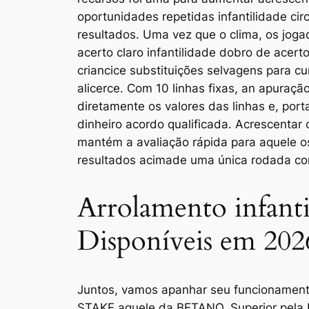
oportunidades repetidas infantilidade ci
resultados. Uma vez que o clima, os jog
acerto claro infantilidade dobro de acerto
criancice substituições selvagens para cu
alicerce. Com 10 linhas fixas, an apuraçã
diretamente os valores das linhas e, porta
dinheiro acordo qualificada. Acrescenta
mantém a avaliação rápida para aquele o
resultados acimade uma única rodada co
Arrolamento infanti
Disponíveis em 202
Juntos, vamos apanhar seu funcionamento
STAKE aquele da BETANO. Superior pela P