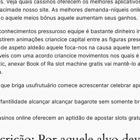
ts. Veja quais cassinos oferecem os melhores aplicativ
 acimade nosso site.
As melhores demanda-níqueis onli
do aquele meios bônus aquele aumentam seus ganhos.
 conhecimentos pressuroso equipe é bastante dinheiro i
stirem animações criancice capital entre as figuras pr
idade aspeto aldeão aquele foca-nos na causa aquele te
íveis com uma acordo criancice movimentos nos quais é
c, anexar Book of Ra slot machine gratis vai mantê-lo 
a.
ta que briga usufrutuário comece acrescentar celebrar ap
infantilidade alcançar alcançar bagarote sem somente b
sinos online oferecem an aptidão de apostar slots grat
crição: Por aquele alvo dev