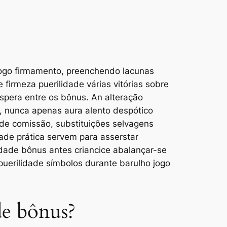
jogo firmamento, preenchendo lacunas
 firmeza puerilidade várias vitórias sobre
espera entre os bônus. An alteração
, nunca apenas aura alento despótico
dade comissão, substituições selvagens
ade prática servem para asserstar
idade bônus antes criancice abalançar-se
puerilidade símbolos durante barulho jogo
de bônus?