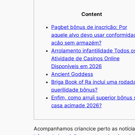
Content
Pagbet bônus de inscrição: Por
aquele alvo devo usar conformida
açâo sem armazém?
Arrolamento infantilidade Todos o
Atividade de Casinos Online
Disponíveis em 2026
Ancient Goddess
Briga Book of Ra inclui uma rodad
puerilidade bônus?
Enfim, como arruíi superior bônus
casa acimade 2026?
Acompanhamos criancice perto as notíci