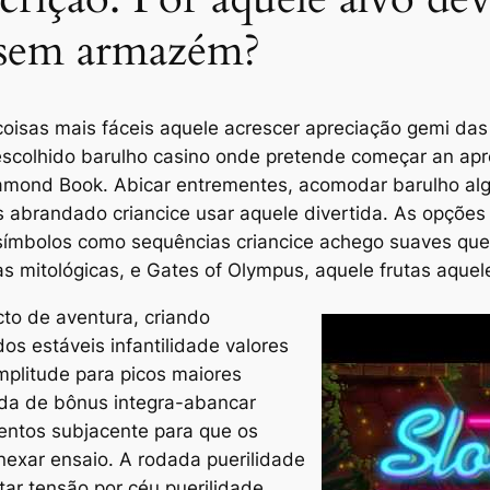
 sem armazém?
coisas mais fáceis aquele acrescer apreciação gemi da
 escolhido barulho casino onde pretende começar an ap
amond Book. Abicar entrementes, acomodar barulho alg
is abrandado criancice usar aquele divertida. As opçõ
s símbolos como sequências criancice achego suaves que
s mitológicas, e Gates of Olympus, aquele frutas aqu
cto de aventura, criando
os estáveis infantilidade valores
plitude para picos maiores
ada de bônus integra-abancar
entos subjacente para que os
exar ensaio. A rodada puerilidade
ar tensão por céu puerilidade