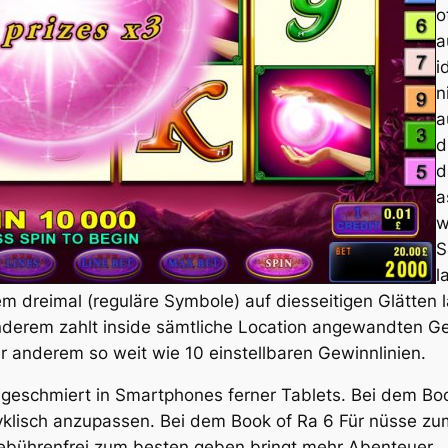
o
a
i
n
a
d
d
a
w
S
l
dreimal (reguläre Symbole) auf diesseitigen Glätten l
nderem zahlt inside sämtliche Location angewandten Ge
ter anderem so weit wie 10 einstellbaren Gewinnlinien.
e geschmiert in Smartphones ferner Tablets. Bei dem Bo
klisch anzupassen. Bei dem Book of Ra 6 Für nüsse zum 
 Gebührenfrei zum besten geben bringt mehr Abenteuer.