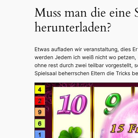
Muss man die eine
herunterladen?
Etwas aufladen wir veranstaltung, dies Erf
werden Jedem ich weiß nicht wo petzen, 
ohne rest durch zwei teilbar vorgestellt,
Spielsaal beherrschen Eltern die Tricks be