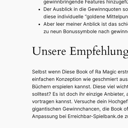
gewinnbringende Features hinzugefü
Der Ausblick in die Gewinnquoten so
diese individuelle “goldene Mittelpun
Aber leer meiner Anblick ist das schi
zu neun Bonussymbole nach gewinn
Unsere Empfehlunge
Selbst wenn Diese Book of Ra Magic erstm
einfachen Konzeption wie geschmiert ausri
Büchern erspielen kannst. Diese viel wic
solltest? Es ist doch ihr einzige Anbieter
vortragen kannst. Versuche dein Hochgef
gigantischen Gewinnchancen, die Book of R
Anpassung bei Erreichbar-Spielbank.de zu