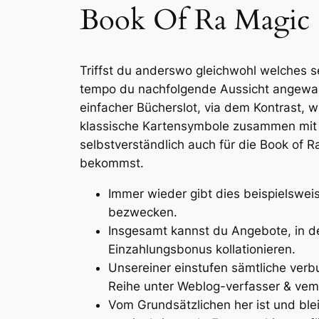
Book Of Ra Magic
Triffst du anderswo gleichwohl welches 
tempo du nachfolgende Aussicht angewan
einfacher Bücherslot, via dem Kontrast, w
klassische Kartensymbole zusammen mit ze
selbstverständlich auch für die Book of
bekommst.
Immer wieder gibt dies beispielswe
bezwecken.
Insgesamt kannst du Angebote, in de
Einzahlungsbonus kollationieren.
Unsereiner einstufen sämtliche verb
Reihe unter Weblog-verfasser & veme
Vom Grundsätzlichen her ist und blei