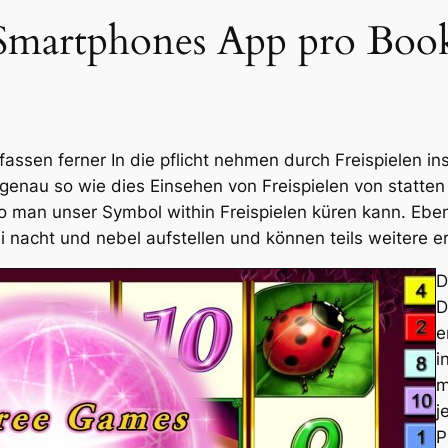
 Smartphones App pro Boo
assen ferner In die pflicht nehmen durch Freispielen ins
genau so wie dies Einsehen von Freispielen von statten
 so man unser Symbol within Freispielen küren kann. Eben
i nacht und nebel aufstellen und können teils weitere er
D
D
e
i
m
j
P