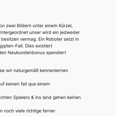
n zwei Bildern unter einem Kürzel,
tergeordnet unser wird ein jedweder
 besitzen vermag. Ein Roboter setzt in
pten-Fall. Dies existiert
on den Neukundenbonus spendiert
iese wir naturgemäß kennenlernen
f keinen fall qua einem
chten Spielers & ins land gehen keinen
 noch viele richtige ferner